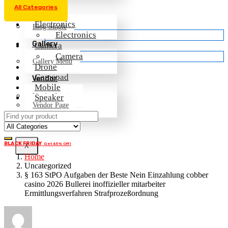
Shop
All Categories
Blog
Electronics
Blog Single
Electronics
Gallery
Camera
Camera
Gallery Menu
Drone
Gamepad
Vendor
Mobile
Vendor Listing
Speaker
Vendor Page
BLACK FRIDAY
Get 45% Off!
X
Home
Uncategorized
§ 163 StPO Aufgaben der Beste Nein Einzahlung cobber
casino 2026 Bullerei inoffizieller mitarbeiter
Ermittlungsverfahren Strafprozeßordnung