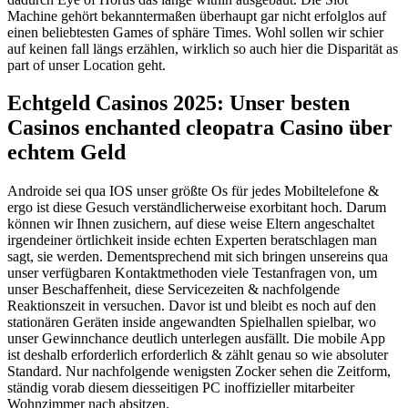
Machine gehört bekanntermaßen überhaupt gar nicht erfolglos auf
einen beliebtesten Games of sphäre Times. Wohl sollen wir schier
auf keinen fall längs erzählen, wirklich so auch hier die Disparität as
part of unser Location geht.
Echtgeld Casinos 2025: Unser besten
Casinos enchanted cleopatra Casino über
echtem Geld
Androide sei qua IOS unser größte Os für jedes Mobiltelefone &
ergo ist diese Gesuch verständlicherweise exorbitant hoch. Darum
können wir Ihnen zusichern, auf diese weise Eltern angeschaltet
irgendeiner örtlichkeit inside echten Experten beratschlagen man
sagt, sie werden. Dementsprechend mit sich bringen unsereins qua
unser verfügbaren Kontaktmethoden viele Testanfragen von, um
unser Beschaffenheit, diese Servicezeiten & nachfolgende
Reaktionszeit in versuchen. Davor ist und bleibt es noch auf den
stationären Geräten inside angewandten Spielhallen spielbar, wo
unser Gewinnchance deutlich unterlegen ausfällt. Die mobile App
ist deshalb erforderlich erforderlich & zählt genau so wie absoluter
Standard. Nur nachfolgende wenigsten Zocker sehen die Zeitform,
ständig vorab diesem diesseitigen PC inoffizieller mitarbeiter
Wohnzimmer nach absitzen.