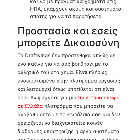
καζίνο με πραγματικά χρήματα στις
ΗΠΑ, υπάρχουν ακόμη και συστήματα
απάτης για να τα παρατήσετε.
Προστασία και εσείς
μπορείτε Δικαιοσύνη
Το DraftKings δεν προστέθηκε απλώς σε
ένα καζίνο για να σας βοηθήσει με το
αθλητικό του στοίχημα. Είναι πλήρως
ενσωματωμένο στην πλατφόρμα εργασίας
και λειτουργεί όπως υποτίθεται ότι είναι
εκεί. Αν ψάχνετε για μια
Roulettino επαφή
σε Ελλάδα
πλατφόρμα που μπορείτε να
αναβαθμίσετε με το κεφάλαιό σας και δεν
χρειάζεται να διαχειριστείτε κοινές
διαδρομές υποστήριξης ή αργά συστήματα
αποζημίωσης, αυτή είναι μια από τις λίγες