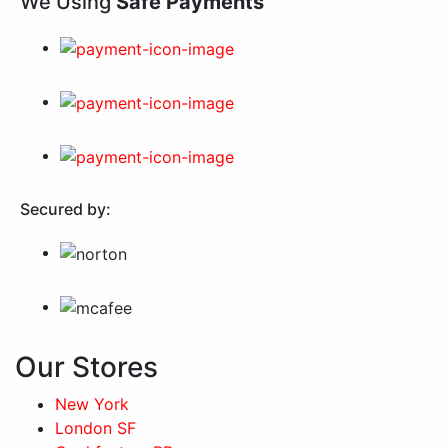
We Using
Safe Payments
Secured by:
Our Stores
New York
London SF