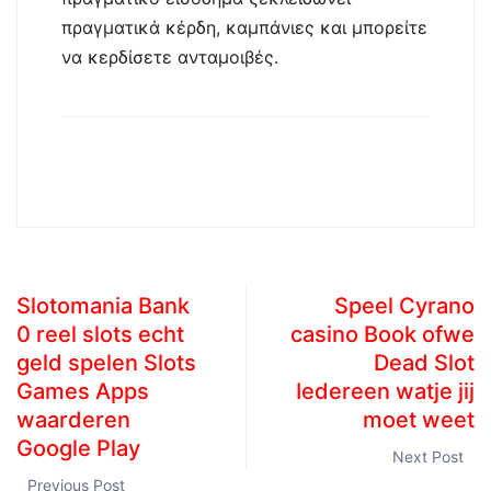
πραγματικά κέρδη, καμπάνιες και μπορείτε
να κερδίσετε ανταμοιβές.
Slotomania Bank
Speel Cyrano
0 reel slots echt
casino Book ofwe
geld spelen Slots
Dead Slot
Games Apps
Iedereen watje jij
waarderen
moet weet
Google Play
Next Post
Previous Post