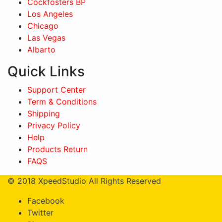
Cockfosters BP
Los Angeles
Chicago
Las Vegas
Albarto
Quick Links
Support Center
Term & Conditions
Shipping
Privacy Policy
Help
Products Return
FAQS
© 2018
XpeedStudio
All Rights Reserved
Facebook
Twitter