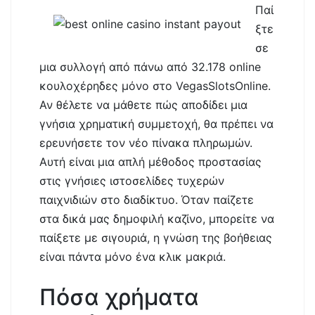
Παί
ξτε
σε
μια συλλογή από πάνω από 32.178 online
κουλοχέρηδες μόνο στο VegasSlotsOnline.
Αν θέλετε να μάθετε πώς αποδίδει μια
γνήσια χρηματική συμμετοχή, θα πρέπει να
ερευνήσετε τον νέο πίνακα πληρωμών.
Αυτή είναι μια απλή μέθοδος προστασίας
στις γνήσιες ιστοσελίδες τυχερών
παιχνιδιών στο διαδίκτυο. Όταν παίζετε
στα δικά μας δημοφιλή καζίνο, μπορείτε να
παίξετε με σιγουριά, η γνώση της βοήθειας
είναι πάντα μόνο ένα κλικ μακριά.
Πόσα χρήματα