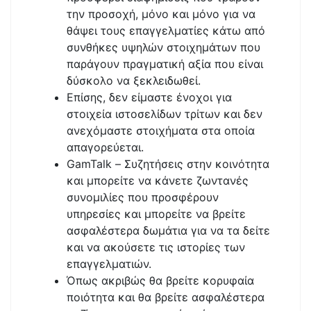
την προσοχή, μόνο και μόνο για να
θάψει τους επαγγελματίες κάτω από
συνθήκες υψηλών στοιχημάτων που
παράγουν πραγματική αξία που είναι
δύσκολο να ξεκλειδωθεί.
Επίσης, δεν είμαστε ένοχοι για
στοιχεία ιστοσελίδων τρίτων και δεν
ανεχόμαστε στοιχήματα στα οποία
απαγορεύεται.
GamTalk – Συζητήσεις στην κοινότητα
και μπορείτε να κάνετε ζωντανές
συνομιλίες που προσφέρουν
υπηρεσίες και μπορείτε να βρείτε
ασφαλέστερα δωμάτια για να τα δείτε
και να ακούσετε τις ιστορίες των
επαγγελματιών.
Όπως ακριβώς θα βρείτε κορυφαία
ποιότητα και θα βρείτε ασφαλέστερα