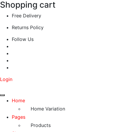
Shopping cart
Free Delivery
Returns Policy
Follow Us
Login
Home
Home Variation
Pages
Products