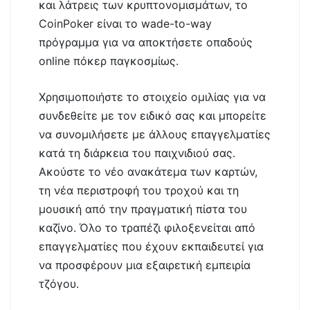
και λάτρεις των κρυπτονομισμάτων, το
CoinPoker είναι το wade-to-way
πρόγραμμα για να αποκτήσετε οπαδούς
online πόκερ παγκοσμίως.
Χρησιμοποιήστε το στοιχείο ομιλίας για να
συνδεθείτε με τον ειδικό σας και μπορείτε
να συνομιλήσετε με άλλους επαγγελματίες
κατά τη διάρκεια του παιχνιδιού σας.
Ακούστε το νέο ανακάτεμα των καρτών,
τη νέα περιστροφή του τροχού και τη
μουσική από την πραγματική πίστα του
καζίνο. Όλο το τραπέζι φιλοξενείται από
επαγγελματίες που έχουν εκπαιδευτεί για
να προσφέρουν μια εξαιρετική εμπειρία
τζόγου.