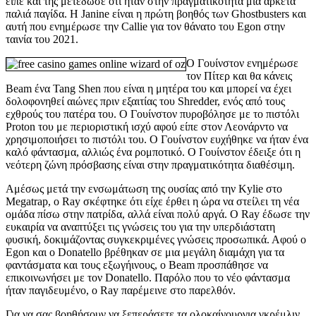
είπε και της μετέδωσε ότι ήταν στην πραγματικότητα μια αρκετά
παλιά παγίδα. Η Janine είναι η πρώτη βοηθός των Ghostbusters και
αυτή που ενημέρωσε την Callie για τον θάνατο του Egon στην
ταινία του 2021.
Ο Γουίνστον ενημέρωσε
τον Πίτερ και θα κάνεις
Beam ένα Tang Shen που είναι η μητέρα του και μπορεί να έχει
δολοφονηθεί αιώνες πριν εξαιτίας του Shredder, ενός από τους
εχθρούς του πατέρα του. Ο Γουίνστον πυροβόλησε με το πιστόλι
Proton του με περιοριστική ισχύ αφού είπε στον Λεονάρντο να
χρησιμοποιήσει το πιστόλι του. Ο Γουίνστον ευχήθηκε να ήταν ένα
καλό φάντασμα, αλλιώς ένα ρομποτικό. Ο Γουίνστον έδειξε ότι η
νεότερη ζώνη πρόσβασης είναι στην πραγματικότητα διαθέσιμη.
Αμέσως μετά την ενσωμάτωση της ουσίας από την Kylie στο
Megatrap, ο Ray σκέφτηκε ότι είχε έρθει η ώρα να στείλει τη νέα
ομάδα πίσω στην πατρίδα, αλλά είναι πολύ αργά. Ο Ray έδωσε την
ευκαιρία να αναπτύξει τις γνώσεις του για την υπερδιάστατη
φυσική, δοκιμάζοντας συγκεκριμένες γνώσεις προσωπικά. Αφού ο
Egon και ο Donatello βρέθηκαν σε μια μεγάλη διαμάχη για τα
φαντάσματα και τους εξωγήινους, ο Beam προσπάθησε να
επικοινωνήσει με τον Donatello. Παρόλο που το νέο φάντασμα
ήταν παγιδευμένο, ο Ray παρέμεινε στο παρελθόν.
Για να σας βοηθήσουν να ξεπεράσετε τα ολοκαίνουργια γκρέμλιν,