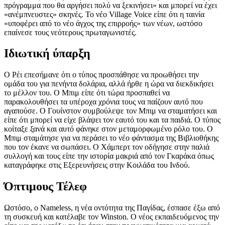
πρόγραμμα που θα αργήσει πολύ να ξεκινήσει» και μπορεί να έχει
«ανέμπνευστες» σκηνές. Το νέο Village Voice είπε ότι η ταινία
«υποφέρει από το νέο άγχος της επιρροής» των νέων, ωστόσο
επαίνεσε τους νεότερους πρωταγωνιστές.
Ιδιωτική ύπαρξη
Ο Ρέι επεσήμανε ότι ο τύπος προσπάθησε να προωθήσει την
ομάδα του για πενήντα δολάρια, αλλά ήρθε η ώρα να διεκδικήσει
το μέλλον του. Ο Μπιμ είπε ότι τώρα προσπαθεί να
παρακολουθήσει τα υπέροχα χρόνια τους να παίζουν αυτό που
αγαπούσε. Ο Γουίνστον συμβούλεψε τον Μπιμ να σταματήσει και
είπε ότι μπορεί να είχε βλάψει τον εαυτό του και τα παιδιά. Ο τύπος
κοίταξε ξανά και αυτό φάνηκε στον μεταμορφωμένο ρόλο του. Ο
Μπιμ σταμάτησε για να περάσει το νέο φάντασμα της Βιβλιοθήκης
που τον έκανε να σωπάσει. Ο Χάμπερτ τον οδήγησε στην παλιά
συλλογή και τους είπε την ιστορία μακριά από τον Γκαράκα όπως
καταγράφηκε στις Εξερευνήσεις στην Κοιλάδα του Ινδού.
Όπτιμους Τέλεφ
Ωστόσο, ο Nameless, η νέα οντότητα της Παγίδας, έσπασε έξω από
τη συσκευή και κατέλαβε τον Winston. Ο νέος εκπαιδευόμενος την