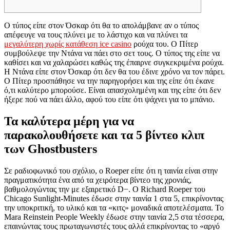
Ο τύπος είπε στον Όσκαρ ότι θα το απολάμβανε αν ο τύπος
απέφευγε να τους πλύνει με το λάστιχο και να πλύνει τα
μεγαλύτερη χωρίς κατάθεση ice casino
ρούχα του. Ο Πίτερ
συμβούλεψε την Ντάνα να πάει στο σετ τους. Ο τύπος της είπε να
καθίσει και να χαλαρώσει καθώς της έπαιρνε συγκεκριμένα ρούχα.
Η Ντάνα είπε στον Όσκαρ ότι δεν θα του έδινε χρόνο να τον πάρει.
Ο Πίτερ προσπάθησε να την παρηγορήσει και της είπε ότι έκανε
ό,τι καλύτερο μπορούσε. Είναι απασχολημένη και της είπε ότι δεν
ήξερε πού να πάει άλλο, αφού του είπε ότι ψάχνει για το μπάνιο.
Τα καλύτερα μέρη για να
παρακολουθήσετε και τα 5 βίντεο κλιπ
των Ghostbusters
Σε ραδιοφωνικό του σχόλιο, ο Roeper είπε ότι η ταινία είναι στην
πραγματικότητα ένα από τα χειρότερα βίντεο της χρονιάς,
βαθμολογώντας την με εξαιρετικό D−. Ο Richard Roeper του
Chicago Sunlight-Minutes έδωσε στην ταινία 1 στα 5, επικρίνοντας
την υποκριτική, το υλικό και τα «κιτς» μοναδικά αποτελέσματα. Το
Mara Reinstein People Weekly έδωσε στην ταινία 2,5 στα τέσσερα,
επαινώντας τους πρωταγωνιστές τους αλλά επικρίνοντας το «αργό