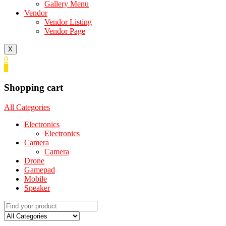
Gallery Menu
Vendor
Vendor Listing
Vendor Page
X
0
0
Shopping cart
All Categories
Electronics
Electronics
Camera
Camera
Drone
Gamepad
Mobile
Speaker