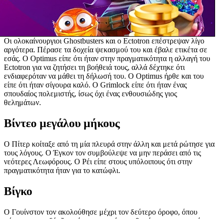
Οι ολοκαίνουργιοι Ghostbusters και ο Ectotron επέστρεψαν λίγο
αργότερα. Πέρασε τα δοχεία ψεκασμού του και έβαλε ετικέτα σε
εσάς. Ο Optimus είπε ότι ήταν στην πραγματικότητα η αλλαγή του
Ectotron για να ζητήσει τη βοήθειά τους, αλλά δέχτηκε ότι
ενδιαφερόταν να μάθει τη δήλωσή του. Ο Optimus ήρθε και του
είπε ότι ήταν σίγουρα καλό. Ο Grimlock είπε ότι ήταν ένας
σπουδαίος πολεμιστής, ίσως όχι ένας ενθουσιώδης γιος
θελημάτων.
Βίντεο μεγάλου μήκους
Ο Πίτερ κοίταξε από τη μία πλευρά στην άλλη και μετά ρώτησε για
τους λόγους. Ο Έγκον τον συμβούλεψε να μην περάσει από τις
νεότερες Λεωφόρους. Ο Ρέι είπε στους υπόλοιπους ότι στην
πραγματικότητα ήταν για το κατώφλι.
Βίγκο
Ο Γουίνστον τον ακολούθησε μέχρι τον δεύτερο όροφο, όπου