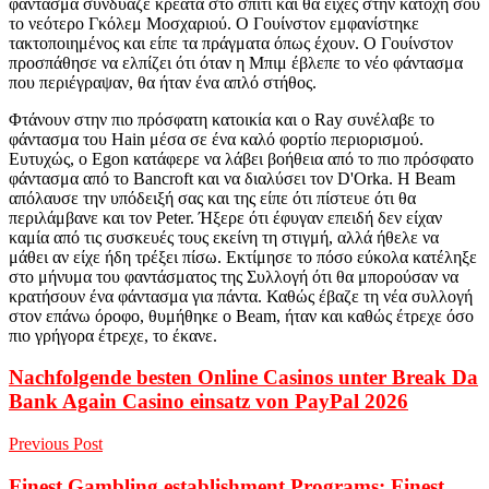
φάντασμα συνδύαζε κρέατα στο σπίτι και θα είχες στην κατοχή σου
το νεότερο Γκόλεμ Μοσχαριού. Ο Γουίνστον εμφανίστηκε
τακτοποιημένος και είπε τα πράγματα όπως έχουν. Ο Γουίνστον
προσπάθησε να ελπίζει ότι όταν η Μπιμ έβλεπε το νέο φάντασμα
που περιέγραψαν, θα ήταν ένα απλό στήθος.
Φτάνουν στην πιο πρόσφατη κατοικία και ο Ray συνέλαβε το
φάντασμα του Hain μέσα σε ένα καλό φορτίο περιορισμού.
Ευτυχώς, ο Egon κατάφερε να λάβει βοήθεια από το πιο πρόσφατο
φάντασμα από το Bancroft και να διαλύσει τον D'Orka. Η Beam
απόλαυσε την υπόδειξή σας και της είπε ότι πίστευε ότι θα
περιλάμβανε και τον Peter. Ήξερε ότι έφυγαν επειδή δεν είχαν
καμία από τις συσκευές τους εκείνη τη στιγμή, αλλά ήθελε να
μάθει αν είχε ήδη τρέξει πίσω. Εκτίμησε το πόσο εύκολα κατέληξε
στο μήνυμα του φαντάσματος της Συλλογή ότι θα μπορούσαν να
κρατήσουν ένα φάντασμα για πάντα. Καθώς έβαζε τη νέα συλλογή
στον επάνω όροφο, θυμήθηκε ο Beam, ήταν και καθώς έτρεχε όσο
πιο γρήγορα έτρεχε, το έκανε.
Nachfolgende besten Online Casinos unter Break Da
Bank Again Casino einsatz von PayPal 2026
Previous Post
Finest Gambling establishment Programs: Finest