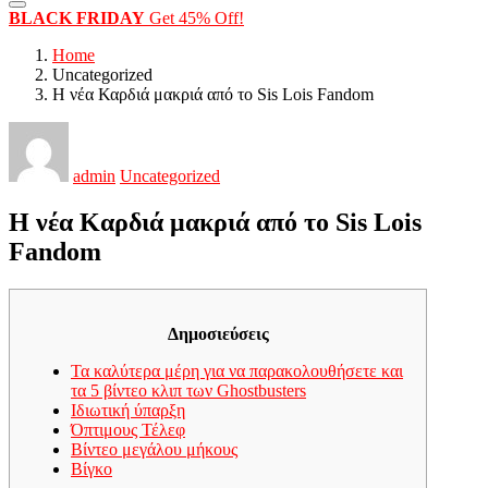
BLACK FRIDAY
Get 45% Off!
Home
Uncategorized
Η νέα Καρδιά μακριά από το Sis Lois Fandom
admin
Uncategorized
Η νέα Καρδιά μακριά από το Sis Lois
Fandom
Δημοσιεύσεις
Τα καλύτερα μέρη για να παρακολουθήσετε και
τα 5 βίντεο κλιπ των Ghostbusters
Ιδιωτική ύπαρξη
Όπτιμους Τέλεφ
Βίντεο μεγάλου μήκους
Βίγκο