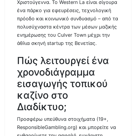
Χριστούγεννα. Το Western La είναι σίγουρα
ένα πάρκο για εφευρέσεις, τεχνολογική
πρόοδο και κοινωνικό συνδυασμό – από τα
πολυσύχναστα κέντρα των μέσων μαζικής
ενημέρωσης του Culver Town μέχρι την
άθλια σκηνή startup της Βενετίας.
Πώς λειτουργεί ένα
χρονοδιάγραμμα
εισαγωγής τοπικού
καζίνο στο
Διαδίκτυο;
Προσφέρω υπεύθυνα στοιχήματα (19+,
ResponsibleGambling.org) και μπορείτε να
ενθαρρύνετε την ασφαλή, ευχάριστη