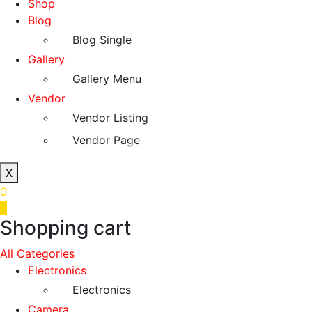
Shop
Blog
Blog Single
Gallery
Gallery Menu
Vendor
Vendor Listing
Vendor Page
X
0
0
Shopping cart
All Categories
Electronics
Electronics
Camera