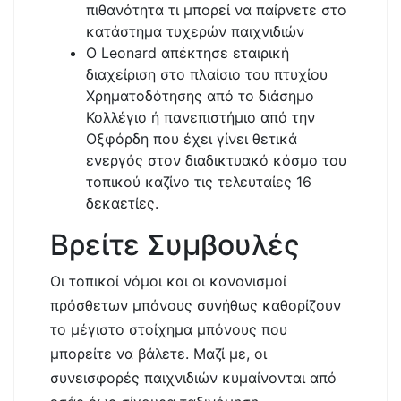
πιθανότητα τι μπορεί να παίρνετε στο
κατάστημα τυχερών παιχνιδιών
Ο Leonard απέκτησε εταιρική
διαχείριση στο πλαίσιο του πτυχίου
Χρηματοδότησης από το διάσημο
Κολλέγιο ή πανεπιστήμιο από την
Οξφόρδη που έχει γίνει θετικά
ενεργός στον διαδικτυακό κόσμο του
τοπικού καζίνο τις τελευταίες 16
δεκαετίες.
Βρείτε Συμβουλές
Οι τοπικοί νόμοι και οι κανονισμοί
πρόσθετων μπόνους συνήθως καθορίζουν
το μέγιστο στοίχημα μπόνους που
μπορείτε να βάλετε. Μαζί με, οι
συνεισφορές παιχνιδιών κυμαίνονται από