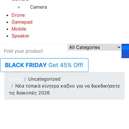
Camera
Drone
Gamepad
Mobile
Speaker
BLACK FRIDAY
Get 45% Off!
Home
Uncategorized
Νέα τοπικά κίνητρα καζίνο για να διεκδικήσετε
τις διακοπές 2026