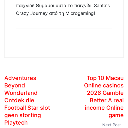
παιχνίδι! Θυμάμαι αυτό το παιχνίδι. Santa's
Crazy Journey από τη Microgaming!
Adventures
Top 10 Macau
Beyond
Online casinos
Wonderland
2026 Gamble
Ontdek die
Better A real
Football Star slot
income Online
geen storting
game
Playtech
Next Post