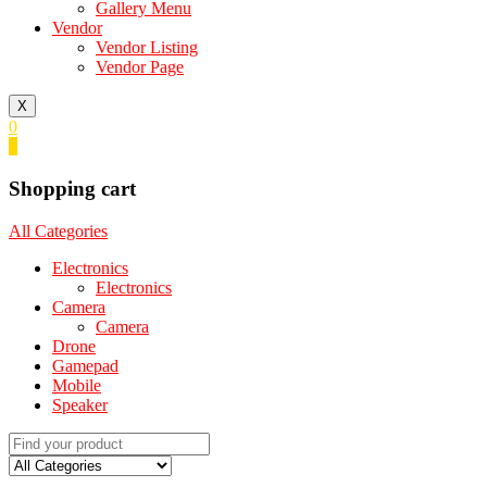
Gallery Menu
Vendor
Vendor Listing
Vendor Page
X
0
0
Shopping cart
All Categories
Electronics
Electronics
Camera
Camera
Drone
Gamepad
Mobile
Speaker