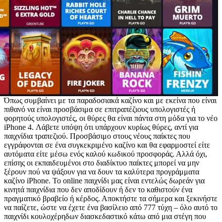
Όπως συμβαίνει με τα παραδοσιακά καζίνο και με εκείνα που είναι
πιθανό να είναι προσβάσιμα σε επιτραπέζιους υπολογιστές ή
φορητούς υπολογιστές, οι θύρες θα είναι πάντα στη μόδα για το νέο
iPhone 4. Λάβετε υπόψη ότι υπάρχουν κυρίως θύρες, αντί για
παιχνίδια τραπεζιού. Προσβάσιμο στους νέους παίκτες που
εγγράφονται σε ένα συγκεκριμένο καζίνο και θα εφαρμοστεί είτε
αυτόματα είτε μέσω ενός καλού κωδικού προσφοράς. Αλλά όχι,
επίσης οι εκπαιδευμένοι στο διαδίκτυο παίκτες μπορεί να μην
ξέρουν πού να ψάξουν για να δουν τα καλύτερα προγράμματα
καζίνο iPhone. Το online παιχνίδι μας είναι εντελώς δωρεάν για
κινητά παιχνίδια που δεν αποδίδουν ή δεν το καθιστούν ένα
πραγματικό βραβείο ή κέρδος. Αποκτήστε τα σήμερα και ξεκινήστε
να παίζετε, ώστε να έχετε ένα βασίλειο από 777 τύχη – όλο αυτό το
παιχνίδι κουλοχέρηδων διασκεδαστικό κάτω από μια στέγη που