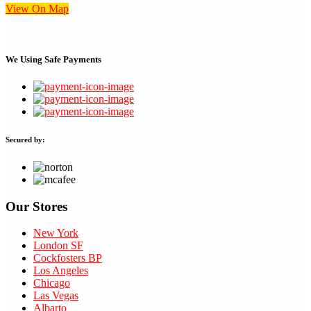
View On Map
We Using
Safe Payments
Secured by:
Our Stores
New York
London SF
Cockfosters BP
Los Angeles
Chicago
Las Vegas
Albarto