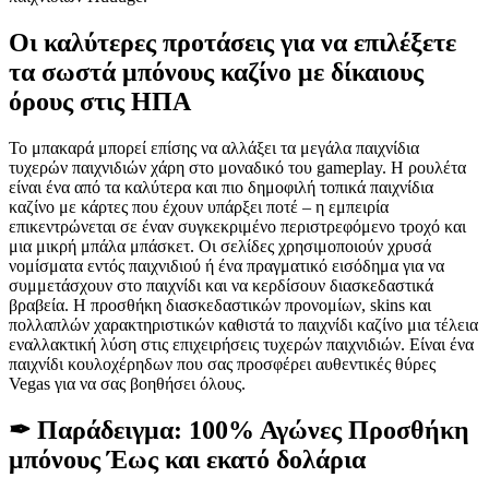
Οι καλύτερες προτάσεις για να επιλέξετε
τα σωστά μπόνους καζίνο με δίκαιους
όρους στις ΗΠΑ
Το μπακαρά μπορεί επίσης να αλλάξει τα μεγάλα παιχνίδια
τυχερών παιχνιδιών χάρη στο μοναδικό του gameplay. Η ρουλέτα
είναι ένα από τα καλύτερα και πιο δημοφιλή τοπικά παιχνίδια
καζίνο με κάρτες που έχουν υπάρξει ποτέ – η εμπειρία
επικεντρώνεται σε έναν συγκεκριμένο περιστρεφόμενο τροχό και
μια μικρή μπάλα μπάσκετ. Οι σελίδες χρησιμοποιούν χρυσά
νομίσματα εντός παιχνιδιού ή ένα πραγματικό εισόδημα για να
συμμετάσχουν στο παιχνίδι και να κερδίσουν διασκεδαστικά
βραβεία. Η προσθήκη διασκεδαστικών προνομίων, skins και
πολλαπλών χαρακτηριστικών καθιστά το παιχνίδι καζίνο μια τέλεια
εναλλακτική λύση στις επιχειρήσεις τυχερών παιχνιδιών. Είναι ένα
παιχνίδι κουλοχέρηδων που σας προσφέρει αυθεντικές θύρες
Vegas για να σας βοηθήσει όλους.
✒ Παράδειγμα: 100% Αγώνες Προσθήκη
μπόνους Έως και εκατό δολάρια