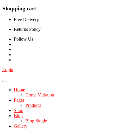
Shopping cart
Free Delivery
Returns Policy
Follow Us
Login
Home
Home Variation
Pages
Products
Shop
Blog
Blog Single
Gallery