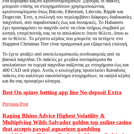
ένα κορυφαίο καζίνο κρυπτονομισμάτων. Σίγουρα, οι παίκτες
μπορούν επίσης να στοιχηματίσουν χρησιμοποιώντας
κρυπτονομίσματα όπως Bitcoin, Ethereum, Litecoin, Ripple και
Dogecoin. Έτσι, η συλλογή του περιλαμβάνει διάφορες διαδικασίες
παιχνιδιού, από παραδοσιακές έως και δυναμικές. Το Habanero
έχει προσαρμόσει το παιχνίδι ώστε να είναι πλήρως συμβατό με
κινητά, επιτρέποντάς σας να το απολαύσετε όποτε θέλετε, όπου κι
αν το θέλετε. Το μέγιστο κέρδος που μπορείτε να πετύχετε στο
Happiest Christmas Tree είναι πραγματικά μια εξαιρετική επιλογή.
Το έχετε φτιάξει από αποτελεσματικούς συνδυασμούς από τα
βασικά παιχνίδια. Οι παίκτες με μεγάλα πονταρίσματα θα
απολαύσουν τα τυχερά παιχνίδια παίζοντας με στοιχήματα έως και
400 CAD ανά γύρο. Αυτός ο κουλοχέρης προσελκύει Καναδούς
παίκτες στο καλύτερο οικοσύστημα στοιχημάτων, τα υψηλά κέρδη
και θα σας προσφέρει κίνητρα.
Best On spinsy betting app line No-deposit Extra
Previous Post
Raging Rhino Advice Highest Volatility &
Multiplying Wilds Salvador golden top online casino
that accepts paypal aquarium gambling