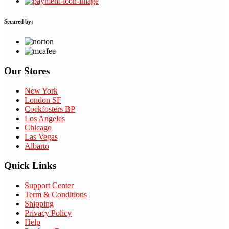
Secured by:
Our Stores
New York
London SF
Cockfosters BP
Los Angeles
Chicago
Las Vegas
Albarto
Quick Links
Support Center
Term & Conditions
Shipping
Privacy Policy
Help