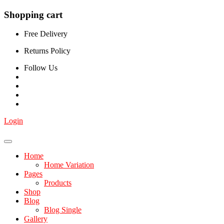
Shopping cart
Free Delivery
Returns Policy
Follow Us
Login
Home
Home Variation
Pages
Products
Shop
Blog
Blog Single
Gallery