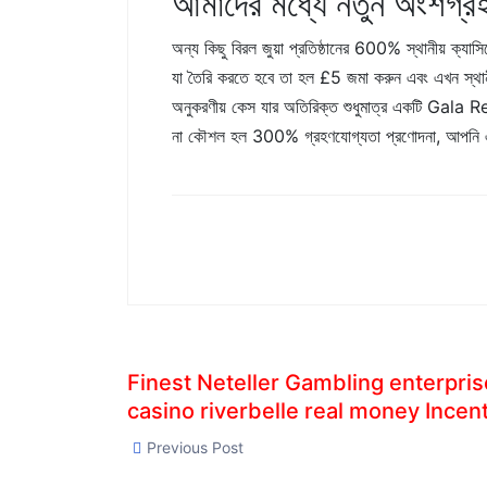
আমাদের মধ্যে নতুন অংশগ্রহ
অন্য কিছু বিরল জুয়া প্রতিষ্ঠানের 600% স্থানীয় ক্
যা তৈরি করতে হবে তা হল £5 জমা করুন এবং এখন স্থানী
অনুকরণীয় কেস যার অতিরিক্ত শুধুমাত্র একটি Gala Rev
না কৌশল হল 300% গ্রহণযোগ্যতা প্রণোদনা, আপনি একব
Finest Neteller Gambling enterpri
casino riverbelle real money Incen
Previous Post