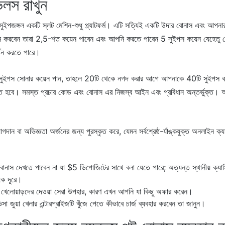
ভলস রাখুন
 সুইপজঙ্গল একটি স্লট মেশিন-শুধু প্ল্যাটফর্ম। এটি সত্যিই একটি উদার বোনাস এবং আপনার 
্ধন করবেন তারা 2,5-শত কয়েন পাবেন এবং আপনি করতে পারেন 5 সুইপস কয়েন যেহেতু
র্জন করতে পারে।
 সুইপস সোনার কয়েন পান, তাহলে 20টি থেকে নগদ করার আগে আপনাকে 40টি সুইপস ক
তে হবে। সমস্ত প্রচার কোড এবং বোনাস এর নিজস্ব আইন এবং প্রবিধান অন্তর্ভুক্ত। আপনি
গদান বা অভিজ্ঞতা অর্জনের জন্য পুরস্কৃত করে, যেমন সর্বশ্রেষ্ঠ-র্যাঙ্কযুক্ত অ
ুর বোনাস দেখতে পাবেন না যা $5 ডিপোজিটের সাথে বলা যেতে পারে; অত্যন্ত স্থানীয় ক্য
কে দূরে।
 খেলোয়াড়দের দেওয়া সেরা উপহার, কারণ এখন আপনি যা কিছু অফার করেন।
া জুয়া খেলার এন্টারপ্রাইজটি খুঁজে পেতে কীভাবে চার্জ ব্যবহার করবেন তা জানুন।