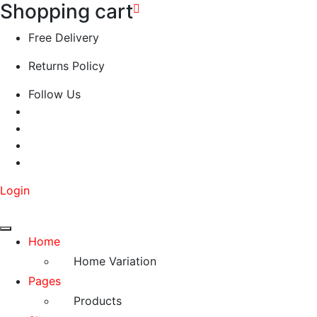
Shopping cart
Free Delivery
Returns Policy
Follow Us
Login
Home
Home Variation
Pages
Products