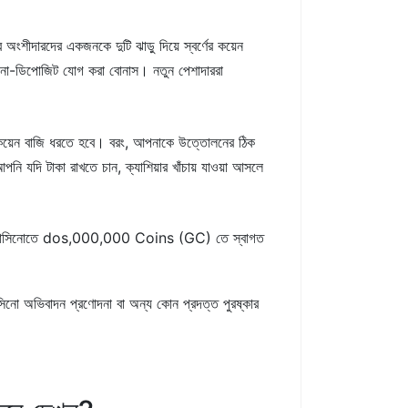
অংশীদারদের একজনকে দুটি ঝাড়ু দিয়ে স্বর্ণের কয়েন
 নো-ডিপোজিট যোগ করা বোনাস। নতুন পেশাদাররা
য়েন বাজি ধরতে হবে। বরং, আপনাকে উত্তোলনের ঠিক
 যদি টাকা রাখতে চান, ক্যাশিয়ার খাঁচায় যাওয়া আসলে
নলাইন ক্যাসিনোতে dos,000,000 Coins (GC) তে স্বাগত
াসিনো অভিবাদন প্রণোদনা বা অন্য কোন প্রদত্ত পুরষ্কার