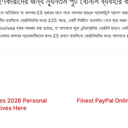
ণকারীদের জন্য ন্যূনতম পুট বোনাস ব্যবহার 
যাসিনো অতিরিক্ত যা আপনার £5 ক্রয়ের সাথে সাথে আপনার ব্যাঙ্ক অ্যাকাউন্টে প্রবে
য় ক্যাসিনো ক্রেডিটগুলির মধ্যে £25 আছে, একটি নির্বাচিত অনলাইন গেমে ব্যয় করার
olves দ্বারা সরবরাহ করা হয়েছে, যা আপনাকে জুয়া এন্টারপ্রাইজ ক্রেডিট ছাড়াও এক
ার আপনার প্রয়োজনীয়তার জন্য £5 রাখলে ক্যাসিনো ক্রেডিটগুলির মধ্যে আপনাকে 
ses 2026 Personal
Finest PayPal Onl
tives Here