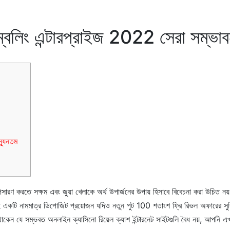
ম্বলিং এন্টারপ্রাইজ 2022 সেরা সম্ভা
্যূনতম
ারণ করতে সক্ষম এবং জুয়া খেলাকে অর্থ উপার্জনের উপায় হিসাবে বিবেচনা করা উচিত নয়। 
একটি নামমাত্র ডিপোজিট প্রয়োজন যদিও নতুন পুট 100 শতাংশ ফ্রি রিভল অফারের সুবিধ
কেন যে সম্ভবত অনলাইন ক্যাসিনো রিয়েল ক্যাশ ইন্টারনেট সাইটগুলি বৈধ নয়, আপনি এখ