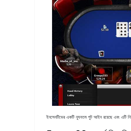
ইনসেনটিভের একটি ন্যূনতম পুট আইন রয়েছে এবং এটি ন