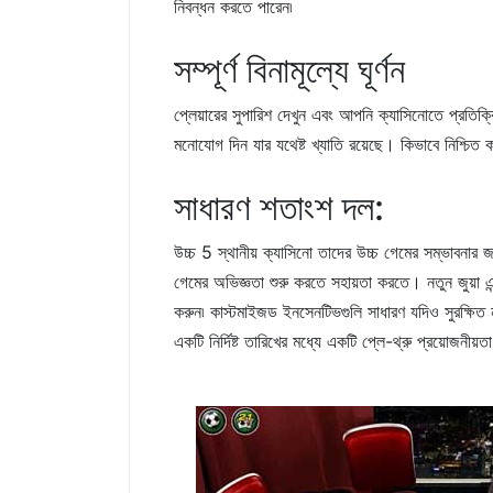
নিবন্ধন করতে পারেন৷
সম্পূর্ণ বিনামূল্যে ঘূর্ণন
প্লেয়ারের সুপারিশ দেখুন এবং আপনি ক্যাসিনোতে প্রতিক্রি
মনোযোগ দিন যার যথেষ্ট খ্যাতি রয়েছে। কিভাবে নিশ্চি
সাধারণ শতাংশ দল:
উচ্চ 5 স্থানীয় ক্যাসিনো তাদের উচ্চ গেমের সম্ভাব
গেমের অভিজ্ঞতা শুরু করতে সহায়তা করতে। নতুন জুয়া এন
করুন৷ কাস্টমাইজড ইনসেনটিভগুলি সাধারণ যদিও সুরক্ষিত 
একটি নির্দিষ্ট তারিখের মধ্যে একটি প্লে-থ্রু প্রয়োজনীয