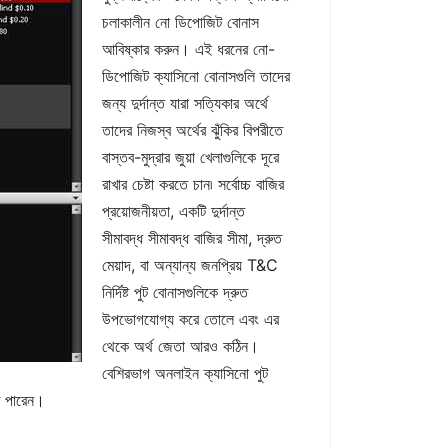
চলাকালীন নো ডিপোজিট বোনাস
আবিষ্কার করুন। এই ধরনের নো-
ডিপোজিট ক্যাসিনো বোনাসগুলি তাদের
জন্য দুর্দান্ত যারা সত্যিকার অর্থে
তাদের নিজস্ব অর্থের ঝুঁকির বিপরীতে
বাস্তব-মুদ্রার জুয়া খেলাগুলিকে দূরে
রাখার চেষ্টা করতে চান৷ সর্বোচ্চ বাজির
প্রয়োজনীয়তা, একটি দুর্দান্ত
সীমাবদ্ধ সীমাবদ্ধ বাজির সীমা, দ্রুত
মেয়াদ, বা অন্যান্য জনপ্রিয় T&C
নির্দিষ্ট পুট বোনাসগুলিকে দ্রুত
উপভোগযোগ্য করে তোলে এবং এর
থেকে অর্থ জেতা আরও কঠিন।
বেশিরভাগ অনলাইন ক্যাসিনো পুট
ে পারেন।