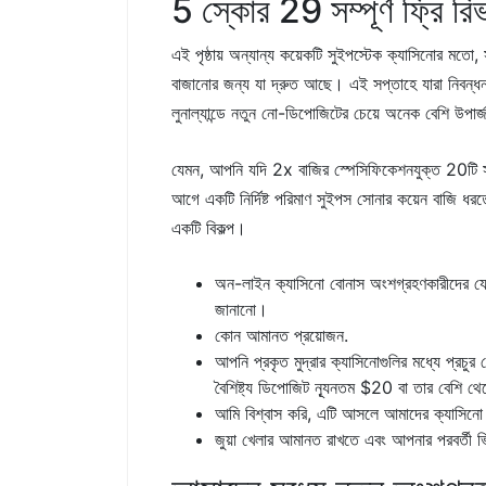
5 স্কোর 29 সম্পূর্ণ ফ্রি রি
এই পৃষ্ঠায় অন্যান্য কয়েকটি সুইপস্টেক ক্যাসিনোর মতো,
বাজানোর জন্য যা দ্রুত আছে। এই সপ্তাহে যারা নিবন
লুনাল্যান্ডে নতুন নো-ডিপোজিটের চেয়ে অনেক বেশি উপা
যেমন, আপনি যদি 2x বাজির স্পেসিফিকেশনযুক্ত 20টি
আগে একটি নির্দিষ্ট পরিমাণ সুইপস সোনার কয়েন বাজি ধর
একটি বিকল্প।
অন-লাইন ক্যাসিনো বোনাস অংশগ্রহণকারীদের যো
জানানো।
কোন আমানত প্রয়োজন.
আপনি প্রকৃত মুদ্রার ক্যাসিনোগুলির মধ্যে প্রচ
বৈশিষ্ট্য ডিপোজিট ন্যূনতম $20 বা তার বেশি থে
আমি বিশ্বাস করি, এটি আসলে আমাদের ক্যাসিনো
জুয়া খেলার আমানত রাখতে এবং আপনার পরবর্তী ভিস