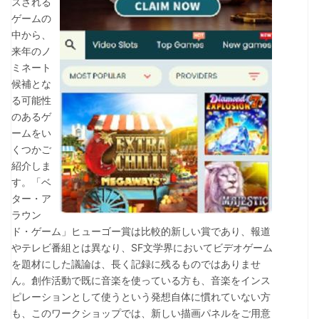
スされる
ゲームの
中から、
来年のノ
ミネート
候補とな
る可能性
のあるゲ
ームをい
くつかご
紹介しま
す。「ベ
ター・ア
ラウン
ド・ゲーム」ヒューゴー賞は比較的新しい賞であり、報道
やテレビ番組とは異なり、SF文学界においてビデオゲーム
を題材にした議論は、長く記録に残るものではありませ
ん。創作活動で既に音楽を使っている方も、音楽をインス
ピレーションとして使うという発想自体に慣れていない方
も、このワークショップでは、新しい描画パネルをご用意