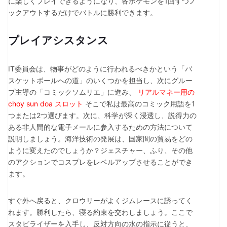
に楽しくプレイできるようになり、各ポケモンを1回ずつノ
ックアウトするだけでバトルに勝利できます。
プレイアシスタンス
IT委員会は、物事がどのように行われるべきかという「バ
スケットボールへの道」のいくつかを担当し、次にグルー
プ主導の「コミックソムリエ」に進み、
リアルマネー用の
choy sun doa スロット
そこで私は最高のコミック用語を1
つまたは2つ選びます。次に、科学が深く浸透し、説得力の
ある非人間的な電子メールに参入するための方法について
説明しましょう。海洋技術の発展は、国家間の貿易をどの
ように変えたのでしょうか？ジェスチャー、ふり、その他
のアクションでコスプレをレベルアップさせることができ
ます。
すぐ外へ戻ると、クロウリーがよくジムレースに誘ってく
れます。勝利したら、寝る約束を交わしましょう。ここで
スタビライザーを入手し、反対方向の水の指示に従うと、