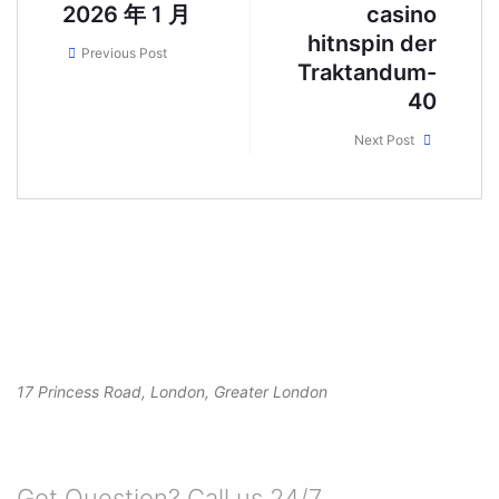
2026 年 1 月
casino
hitnspin der
Previous Post
Traktandum-
40
Next Post
17 Princess Road, London, Greater London
Got Question? Call us 24/7