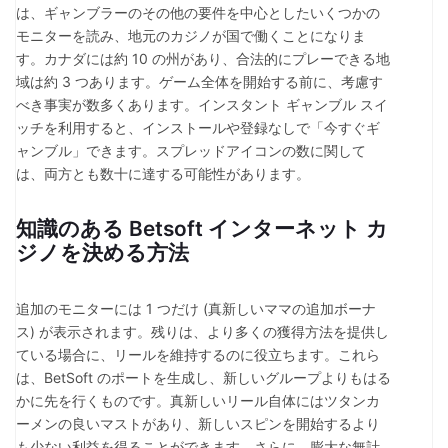
は、ギャンブラーのその他の要件を中心としたいくつかの
モニターを読み、地元のカジノが国で働くことになりま
す。カナダには約 10 の州があり、合法的にプレーできる地
域は約 3 つあります。ゲーム全体を開始する前に、考慮す
べき事実が数多くあります。インスタント ギャンブル スイ
ッチを利用すると、インストールや登録なしで「今すぐギ
ャンブル」できます。スプレッドアイコンの数に関して
は、両方とも数十に達する可能性があります。
知識のある Betsoft インターネット カ
ジノを決める方法
追加のモニターには 1 つだけ (真新しいママの追加ボーナ
ス) が表示されます。残りは、より多くの獲得方法を提供し
ている場合に、リールを維持するのに役立ちます。これら
は、BetSoft のポートを生成し、新しいグループよりもはる
かに先を行くものです。真新しいリール自体にはツタンカ
ーメンの良いマストがあり、新しいスピンを開始するより
も少ない利益を得ることができます。さらに、膨大な無計