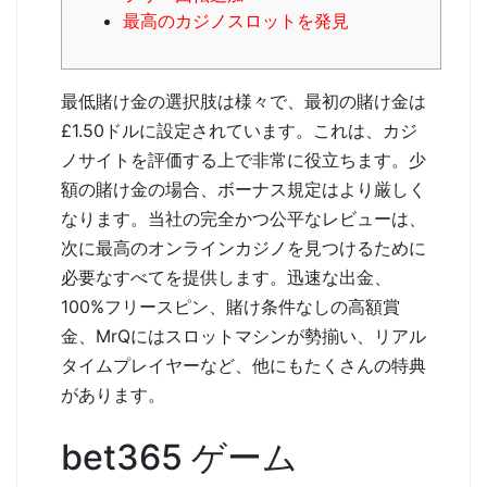
最高のカジノスロットを発見
最低賭け金の選択肢は様々で、最初の賭け金は
£1.50ドルに設定されています。これは、カジ
ノサイトを評価する上で非常に役立ちます。少
額の賭け金の場合、ボーナス規定はより厳しく
なります。当社の完全かつ公平なレビューは、
次に最高のオンラインカジノを見つけるために
必要なすべてを提供します。迅速な出金、
100%フリースピン、賭け条件なしの高額賞
金、MrQにはスロットマシンが勢揃い、リアル
タイムプレイヤーなど、他にもたくさんの特典
があります。
bet365 ゲーム