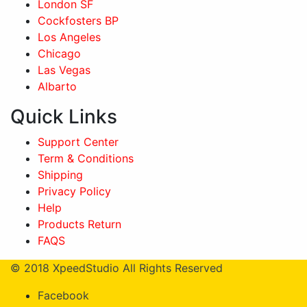
London SF
Cockfosters BP
Los Angeles
Chicago
Las Vegas
Albarto
Quick Links
Support Center
Term & Conditions
Shipping
Privacy Policy
Help
Products Return
FAQS
© 2018
XpeedStudio
All Rights Reserved
Facebook