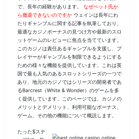
で、長年の経験があります。
なぜベット氏か
ら撤退できないのですか
ウェインは長年にわ
たりギャンブルに関する記事を執筆しており、
最適なカジノボーナスの見つけ方や最新のスロ
ットゲームのレビューに焦点を当てています。
このカジノは責任あるギャンブルを支援し、プ
レイヤーがギャンブルを制限できるようにする
ための様々な機能を提供しています。これは英
国で最も人気のあるスロットシリーズの一つで
あり、地元のカジノではシリーズの開発者であ
るBarcrest（White & Wonder）のゲームを多
く提供しています。このページでは、カジノの
メリットとデメリット、利用可能なボーナス、
ゲーム、その他の機能について概説します。
たった$ステ