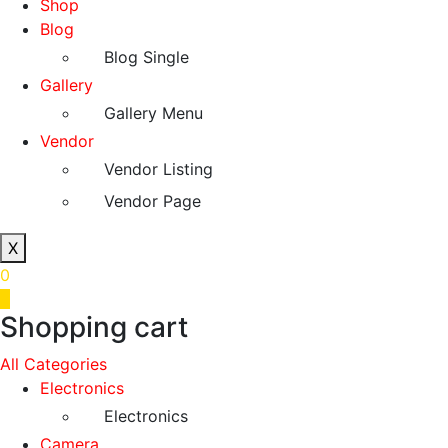
Shop
Blog
Blog Single
Gallery
Gallery Menu
Vendor
Vendor Listing
Vendor Page
X
0
0
Shopping cart
All Categories
Electronics
Electronics
Camera