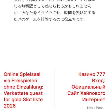
なる無料版として感じられるかもしれません
が、あなたをイライラさせ、時間を無駄にする
だけのゲームを排除するのに役立ちます。
Online Spielsaal
Казино 777
via Freispielen
Вход:
ohne Einzahlung:
Официальный
Verkettete quest
Сайт Хайпового
for gold Slot liste
Интернет
2026
Next Post