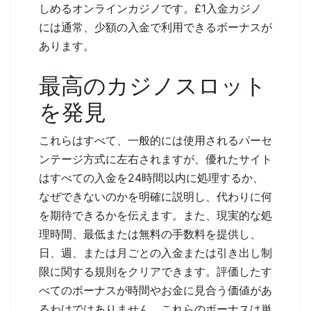
しめるオンラインカジノです。£1入金カジノ
には通常、少額の入金で利用できるボーナスが
あります。
最高のカジノスロット
を発見
これらはすべて、一般的には使用されるパーセ
ンテージ方式に左右されますが、優れたサイト
はすべての入金を24時間以内に処理するか、
なぜできないのかを明確に説明し、代わりに何
を期待できるかを伝えます。また、現実的な処
理時間、最低または無料の手数料を提供し、
日、週、または月ごとの入金または引き出し制
限に関する規則をクリアできます。評価したす
べてのボーナスが時間やお金に見合う価値があ
るわけではありません。これらのボーナスは単