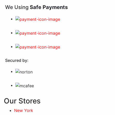
We Using
Safe Payments
Secured by:
Our Stores
New York