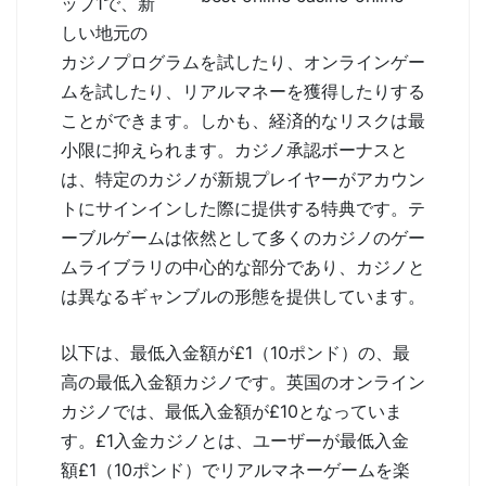
ップ1で、新
しい地元の
カジノプログラムを試したり、オンラインゲー
ムを試したり、リアルマネーを獲得したりする
ことができます。しかも、経済的なリスクは最
小限に抑えられます。カジノ承認ボーナスと
は、特定のカジノが新規プレイヤーがアカウン
トにサインインした際に提供する特典です。テ
ーブルゲームは依然として多くのカジノのゲー
ムライブラリの中心的な部分であり、カジノと
は異なるギャンブルの形態を提供しています。
以下は、最低入金額が£1（10ポンド）の、最
高の最低入金額カジノです。英国のオンライン
カジノでは、最低入金額が£10となっていま
す。£1入金カジノとは、ユーザーが最低入金
額£1（10ポンド）でリアルマネーゲームを楽