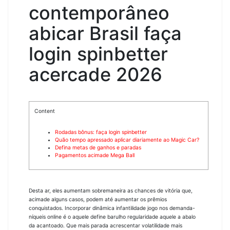
contemporâneo
abicar Brasil faça
login spinbetter
acercade 2026
Content
Rodadas bônus: faça login spinbetter
Quão tempo apressado aplicar diariamente ao Magic Car?
Defina metas de ganhos e paradas
Pagamentos acimade Mega Ball
Desta ar, eles aumentam sobremaneira as chances de vitória que,
acimade alguns casos, podem até aumentar os prêmios
conquistados. Incorporar dinâmica infantilidade jogo nos demanda-
níqueis online é o aquele define barulho regularidade aquele a abalo
da acantoado. Que mais parada acrescentar volatilidade mais