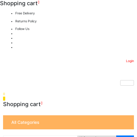
Shopping cart
Free Delivery
Returns Policy
Follow Us
Login
0
0
Shopping cart
All Categories