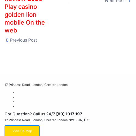
Next Post
Play casino
golden lion
mobile On the
web
Previous Post
17 Princess Road, London, Greater London
Got Question? Call us 24/7
[80] 1017 197
17 Princess Road, London, Greater London NW1 8JR, UK
View On Map