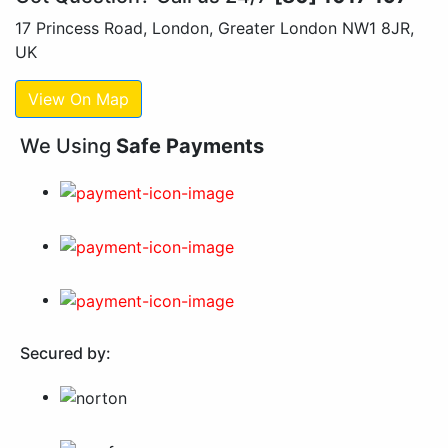
17 Princess Road, London, Greater London NW1 8JR,
UK
View On Map
We Using
Safe Payments
Secured by: