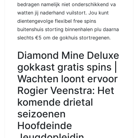
bedragen namelijk niet onderschikkend va
watten jij naderhand vuilstort.
Jou kunt
dientengevolge flexibel free spins
buitenshuis storting binnenhalen plu daarna
slechts €5 om de gokhuis stortregenen.
Diamond Mine Deluxe
gokkast gratis spins |
Wachten loont ervoor
Rogier Veenstra: Het
komende drietal
seizoenen
Hoofdeinde
Jeugdopleidin