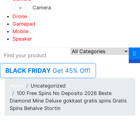
Camera
Drone
Gamepad
Mobile
Speaker
BLACK FRIDAY
Get 45% Off!
Home
Uncategorized
100 Free Spins No Deposito 2026 Beste
Diamond Mine Deluxe gokkast gratis spins Gratis
Spins Behalve Stortin