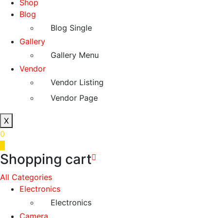
Shop
Blog
Blog Single
Gallery
Gallery Menu
Vendor
Vendor Listing
Vendor Page
X
0
0
Shopping cart
All Categories
Electronics
Electronics
Camera