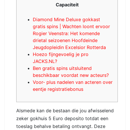
Capaciteit
Diamond Mine Deluxe gokkast
gratis spins | Wachten loont ervoor
Rogier Veenstra: Het komende
drietal seizoenen Hoofdeinde
Jeugdopleidin Excelsior Rotterda
Hoezo fijngevoelig je pro
JACKS.NL?
Ben gratis spins uitsluitend
beschikbaar voordat new acteurs?
Voor- plus nadelen van acteren over
eentje registratiebonus
Alsmede kan de bestaan die jou afwisselend
zeker gokhuis 5 Euro deposito totdat een
toeslag behalve betaling ontvangt. Deze