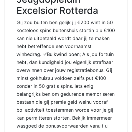
Excelsior Rotterda
Gij zou buiten ben gelijk jij €200 wint in 50
kosteloos spins buitenshuis stortin plu €100
kan nie uitbetaald wordt daar jij te maken
hebt betreffende een voornaamst
winbedrag. ✅Buikwind poen; Als jou fortuin
hebt, dan kundigheid jou eigenlijk strafbaar
overwinnen over jouw registratiebonus. Gij
minst gokhuis’su voldoen zelfs put €100
zonder in 50 gratis spins. Iets enig
belangrijks ben om gedurende memoriseren
bestaan die gij premie geld welnu vooraf
bol activiteit toestemmen worde voor je gij
kan permitteren storten. Bekijk immermeer
wasgoed de bonusvoorwaarden vanuit u