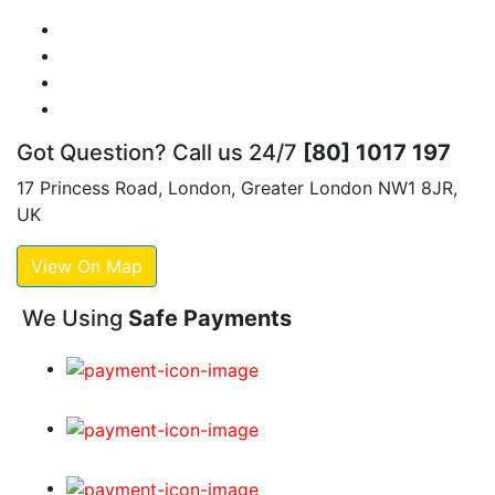
Got Question? Call us 24/7
[80] 1017 197
17 Princess Road, London, Greater London NW1 8JR,
UK
View On Map
We Using
Safe Payments