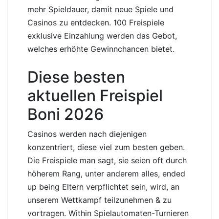
mehr Spieldauer, damit neue Spiele und
Casinos zu entdecken. 100 Freispiele
exklusive Einzahlung werden das Gebot,
welches erhöhte Gewinnchancen bietet.
Diese besten
aktuellen Freispiel
Boni 2026
Casinos werden nach diejenigen
konzentriert, diese viel zum besten geben.
Die Freispiele man sagt, sie seien oft durch
höherem Rang, unter anderem alles, ended
up being Eltern verpflichtet sein, wird, an
unserem Wettkampf teilzunehmen & zu
vortragen. Within Spielautomaten-Turnieren