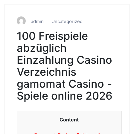
admin
Uncategorized
100 Freispiele
abzüglich
Einzahlung Casino
Verzeichnis
gamomat Casino -
Spiele online 2026
Content