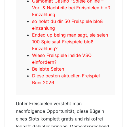
Gamomat Casino -Spiele online –
Vor- & Nachteile bei Freispielen bloß
Einzahlung
so holst du dir 50 Freispiele bloß
einzahlung
Ended up being man sagt, sie seien
100 Spielsaal-Freispiele bloß
Einzahlung?
Wieso Freispiele inside VSO
einfordern?
Beliebte Seiten
Diese besten aktuellen Freispiel
Boni 2026
Unter Freispielen versteht man
nachfolgende Opportunität, diese Bügeln
eines Slots komplett gratis und risikofrei
lebhaft dahinter bringen. Dementsprechend