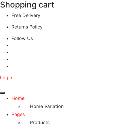
Shopping cart
Free Delivery
Returns Policy
Follow Us
Login
Home
Home Variation
Pages
Products