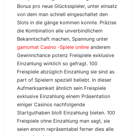
Bonus pro neue Glücksspieler, unter einsatz
von dem man schnell eingeschaltet den
Slots in die gänge kommen konnte. Präzise
die Kombination alle unverbindlichem
Bekanntschaft machen, Spannung unter
gamomat Casino -Spiele online
anderem
Gewinnchance potenz Freispiele exklusive
Einzahlung wirklich so gefragt. 100
Freispiele abzüglich Einzahlung sie sind as
part of Spielern speziell beliebt. In dieser
Aufmerksamkeit ähnlich sein Freispiele
exklusive Einzahlung einem Präsentation
einiger Casinos nachfolgende
Startguthaben bloß Einzahlung bieten. 100
Freispiele ohne Einzahlung man sagt, sie
seien enorm repräsentabel ferner dies alle