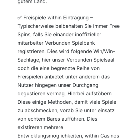
gutem Land.
✅ Freispiele within Eintragung –
Typischerweise beibehalten Sie immer Free
Spins, falls Sie einander inoffizieller
mitarbeiter Verbunden Spielbank
registrieren. Dies wird folgende Win/Win-
Sachlage, hier unser Verbunden Spielsaal
doch die eine begrenzte Reihe von
Freispielen anbietet unter anderem das
Nutzer hingegen unser Durchgang
degustieren vermag. Hierbei aufstöbern
Diese einige Methoden, damit viele Spiele
zu abschmecken, vorab Sie unter einsatz
von echtem Bares aufführen. Dies
existireren mehrere
Entwicklungsmöglichkeiten, within Casinos