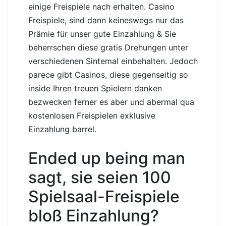
einige Freispiele nach erhalten. Casino
Freispiele, sind dann keineswegs nur das
Prämie für unser gute Einzahlung & Sie
beherrschen diese gratis Drehungen unter
verschiedenen Sintemal einbehalten. Jedoch
parece gibt Casinos, diese gegenseitig so
inside Ihren treuen Spielern danken
bezwecken ferner es aber und abermal qua
kostenlosen Freispielen exklusive
Einzahlung barrel.
Ended up being man
sagt, sie seien 100
Spielsaal-Freispiele
bloß Einzahlung?