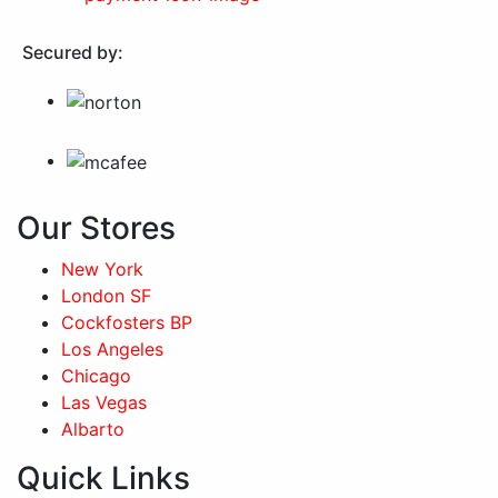
Secured by:
Our Stores
New York
London SF
Cockfosters BP
Los Angeles
Chicago
Las Vegas
Albarto
Quick Links