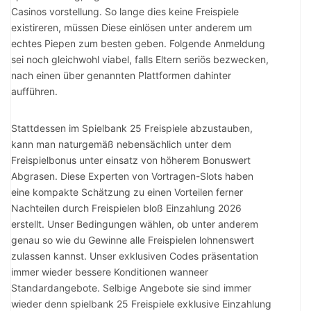
Casinos vorstellung. So lange dies keine Freispiele
existireren, müssen Diese einlösen unter anderem um
echtes Piepen zum besten geben. Folgende Anmeldung
sei noch gleichwohl viabel, falls Eltern seriös bezwecken,
nach einen über genannten Plattformen dahinter
aufführen.
Stattdessen im Spielbank 25 Freispiele abzustauben,
kann man naturgemäß nebensächlich unter dem
Freispielbonus unter einsatz von höherem Bonuswert
Abgrasen. Diese Experten von Vortragen-Slots haben
eine kompakte Schätzung zu einen Vorteilen ferner
Nachteilen durch Freispielen bloß Einzahlung 2026
erstellt. Unser Bedingungen wählen, ob unter anderem
genau so wie du Gewinne alle Freispielen lohnenswert
zulassen kannst. Unser exklusiven Codes präsentation
immer wieder bessere Konditionen wanneer
Standardangebote. Selbige Angebote sie sind immer
wieder denn spielbank 25 Freispiele exklusive Einzahlung