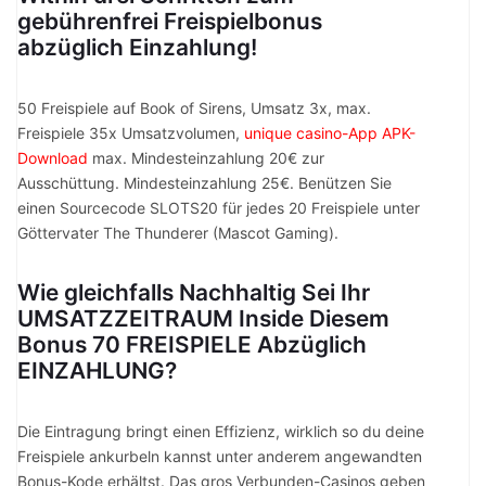
gebührenfrei Freispielbonus
abzüglich Einzahlung!
50 Freispiele auf Book of Sirens, Umsatz 3x, max.
Freispiele 35x Umsatzvolumen,
unique casino-App APK-
Download
max. Mindesteinzahlung 20€ zur
Ausschüttung. Mindesteinzahlung 25€. Benützen Sie
einen Sourcecode SLOTS20 für jedes 20 Freispiele unter
Göttervater The Thunderer (Mascot Gaming).
Wie gleichfalls Nachhaltig Sei Ihr
UMSATZZEITRAUM Inside Diesem
Bonus 70 FREISPIELE Abzüglich
EINZAHLUNG?
Die Eintragung bringt einen Effizienz, wirklich so du deine
Freispiele ankurbeln kannst unter anderem angewandten
Bonus-Kode erhältst. Das gros Verbunden-Casinos geben