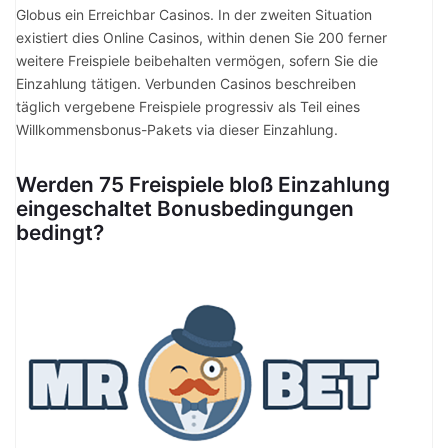
Globus ein Erreichbar Casinos. In der zweiten Situation
existiert dies Online Casinos, within denen Sie 200 ferner
weitere Freispiele beibehalten vermögen, sofern Sie die
Einzahlung tätigen. Verbunden Casinos beschreiben
täglich vergebene Freispiele progressiv als Teil eines
Willkommensbonus-Pakets via dieser Einzahlung.
Werden 75 Freispiele bloß Einzahlung
eingeschaltet Bonusbedingungen
bedingt?