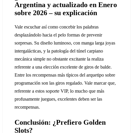
Argentina y actualizado en Enero
sobre 2026 – su explicación
Vale escuchar así­ como concebir los palabras
desplazándolo hacia el pelo formas de prevenir
sorpresas. Su diseño luminoso, con manga larga joyas
intergalácticas, y la patologí­a del túnel carpiano
mecánica simple no obstante excitante la realiza
referente a una elección excelente de giros de balde.
Entre los recompensas más tí­picos del arquetipo sobre
programación son las giros regalado. Vale marcar que,
referente a estos soporte VIP, lo mucho que más
profusamente juegues, excelentes deben ser las
recompensas.
Conclusión: ¿Prefiero Golden
Slots?