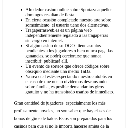
Alrededor casino online sobre Sportaza aquellos
domingos resultan de fiesta.
En cierta ocasión completado nuestro arte sobre
sometimiento, el usuario tiene dos alternativas.
Tragaperrasweb.es es un página web
independientemente regalado a las tragaperras
sin cargo en internet.
Si algún casino de su DGOJ tiene asuntos
pendientes a los jugadores o bien nunca paga las
ganancias, se podrí¡ cerciorarse que nunca
inscribirí¡ publicará allí.
Un evento de sorteos que ofrece códigos sobre
obsequio mediante una medio TaDa.
Ya sea cual estés expectando nuestro autobús en
el caso de que nos lo olvidemos descansando
sobre familia, es posible demandar tus giros
gratuito y no ha transpirado usarlos de inmediato.
Gran cantidad de jugadores, especialmente los más
profusamente noveles, no son saber que hay clases de
bonos de giros de balde. Estos son preparados para los
casinos para que si no le importa hacerse amiga de la