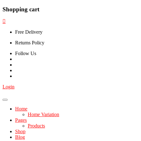
Shopping cart
Free Delivery
Returns Policy
Follow Us
Login
Home
Home Variation
Pages
Products
Shop
Blog