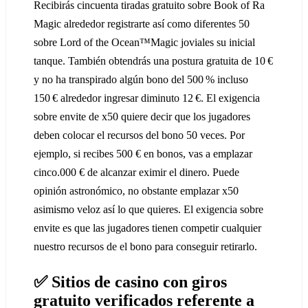
Recibirás cincuenta tiradas gratuito sobre Book of Ra
Magic alrededor registrarte así­ como diferentes 50
sobre Lord of the Ocean™Magic joviales su inicial
tanque. También obtendrás una postura gratuita de 10 €
y no ha transpirado algún bono del 500 % incluso
150 € alrededor ingresar diminuto 12 €. El exigencia
sobre envite de x50 quiere decir que los jugadores
deben colocar el recursos del bono 50 veces.
Por
ejemplo, si recibes 500 € en bonos, vas a emplazar
cinco.000 € de alcanzar eximir el dinero. Puede
opinión astronómico, no obstante emplazar x50
asimismo veloz así­ lo que quieres. El exigencia sobre
envite es que las jugadores tienen competir cualquier
nuestro recursos de el bono para conseguir retirarlo.
✅ Sitios de casino con giros
gratuito verificados referente a