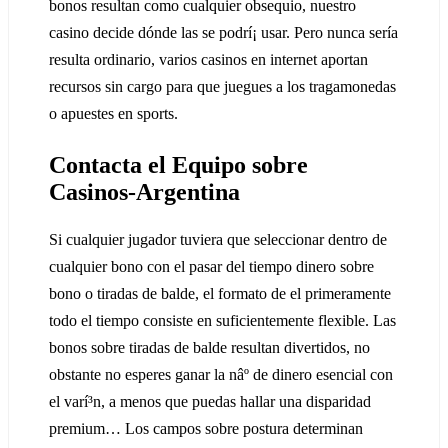
bonos resultan como cualquier obsequio, nuestro
casino decide dónde las se podrí¡ usar. Pero nunca serí­a
resulta ordinario, varios casinos en internet aportan
recursos sin cargo para que juegues a los tragamonedas
o apuestes en sports.
Contacta el Equipo sobre
Casinos-Argentina
Si cualquier jugador tuviera que seleccionar dentro de
cualquier bono con el pasar del tiempo dinero sobre
bono o tiradas de balde, el formato de el primeramente
todo el tiempo consiste en suficientemente flexible. Las
bonos sobre tiradas de balde resultan divertidos, no
obstante no esperes ganar la nâº de dinero esencial con
el varí³n, a menos que puedas hallar una disparidad
premium… Los campos sobre postura determinan