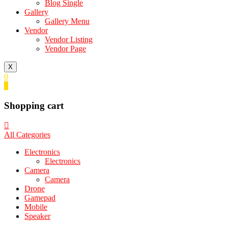
Blog Single
Gallery
Gallery Menu
Vendor
Vendor Listing
Vendor Page
X
0
0
Shopping cart
All Categories
Electronics
Electronics
Camera
Camera
Drone
Gamepad
Mobile
Speaker