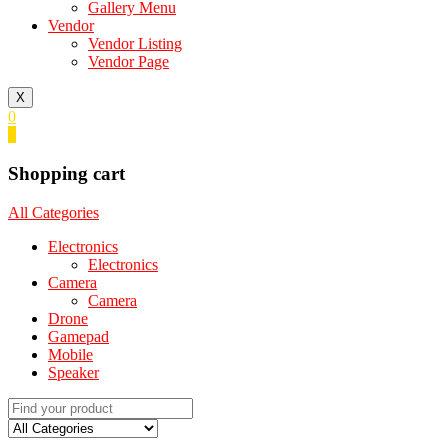
Gallery Menu
Vendor
Vendor Listing
Vendor Page
X
0
0
Shopping cart
All Categories
Electronics
Electronics
Camera
Camera
Drone
Gamepad
Mobile
Speaker