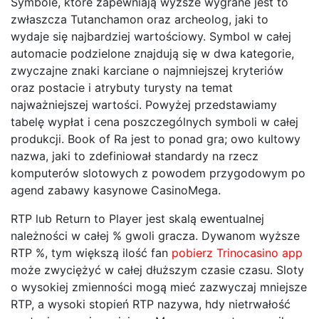
Symbole, które zapewniają wyższe wygrane jest to
zwłaszcza Tutanchamon oraz archeolog, jaki to
wydaje się najbardziej wartościowy. Symbol w całej
automacie podzielone znajdują się w dwa kategorie,
zwyczajne znaki karciane o najmniejszej kryteriów
oraz postacie i atrybuty turysty na temat
najważniejszej wartości. Powyżej przedstawiamy
tabelę wypłat i cena poszczególnych symboli w całej
produkcji.
Book of Ra jest to ponad gra; owo kultowy
nazwa, jaki to zdefiniował standardy na rzecz
komputerów slotowych z powodem przygodowym po
agend zabawy kasynowe CasinoMega.
RTP lub Return to Player jest skalą ewentualnej
należności w całej % gwoli gracza. Dywanom wyższe
RTP %, tym większą ilość fan
pobierz Trinocasino app
może zwyciężyć w całej dłuższym czasie czasu. Sloty
o wysokiej zmienności mogą mieć zazwyczaj mniejsze
RTP, a wysoki stopień RTP nazywa, hdy nietrwałość