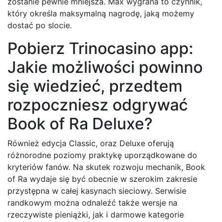
zostanie pewnie mniejsza. Max wygrana to czynnik,
który określa maksymalną nagrodę, jaką możemy
dostać po slocie.
Pobierz Trinocasino app:
Jakie możliwości powinno
się wiedzieć, przedtem
rozpoczniesz odgrywać
Book of Ra Deluxe?
Również edycja Classic, oraz Deluxe oferują
różnorodne poziomy praktykę uporządkowane do
kryteriów fanów. Na skutek rozwoju mechanik, Book
of Ra wydaje się być obecnie w szerokim zakresie
przystępna w całej kasynach sieciowy. Serwisie
randkowym można odnaleźć także wersje na
rzeczywiste pieniążki, jak i darmowe kategorie