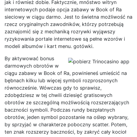
jak i również dobie. Faktycznie, mnóstwo witryn
internetowych podaje opcja zabawy w Book of Ra
sieciowy w ciągu darmo. Jest to świetna możliwość na
rzecz oryginalnych zawodników, którzy potrzebują
zaznajomić się z mechaniką rozrywki wyjąwszy
ryzykowania portale internetowe są pełne wzorów i
modeli albumów i kart menu. gotówki.
By aktywować bonus
darmowych obrotów w
ciągu zabawy w Book of Ra, powinieneś umieścić na
bębnach kilku lub więcej symboli rozproszonych
równocześnie. Wówczas gdy to sprawisz,
zdobędziesz w tej chwili dziesięć gratisowych
obrotów ze szczególną możliwością rozszerzających
baczności symboli. Podczas rundy bezpłatnych
obrotów, jeden symbol pozostanie na oślep wybrany,
by sprzyjać w charakterze poboczny scatter. Potem,
ten znak rozszerzy baczności, by zakryć cały kocioł