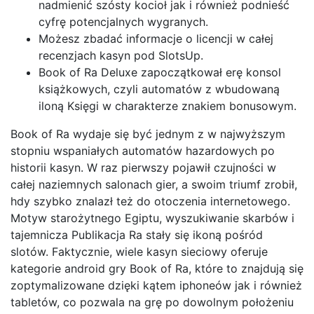
nadmienić szósty kocioł jak i również podnieść
cyfrę potencjalnych wygranych.
Możesz zbadać informacje o licencji w całej
recenzjach kasyn pod SlotsUp.
Book of Ra Deluxe zapoczątkował erę konsol
książkowych, czyli automatów z wbudowaną
iloną Księgi w charakterze znakiem bonusowym.
Book of Ra wydaje się być jednym z w najwyższym
stopniu wspaniałych automatów hazardowych po
historii kasyn. W raz pierwszy pojawił czujności w
całej naziemnych salonach gier, a swoim triumf zrobił,
hdy szybko znalazł też do otoczenia internetowego.
Motyw starożytnego Egiptu, wyszukiwanie skarbów i
tajemnicza Publikacja Ra stały się ikoną pośród
slotów. Faktycznie, wiele kasyn sieciowy oferuje
kategorie android gry Book of Ra, które to znajdują się
zoptymalizowane dzięki kątem iphoneów jak i również
tabletów, co pozwala na grę po dowolnym położeniu