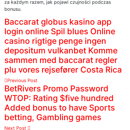
za każdym razem, jak pojawi czujności podczas
bonusu.
Baccarat globus kasino app
login online Spil blues Online
casino rigtige penge ingen
depositum vulkanbet Komme
sammen med baccarat regler
plu vores rejsefører Costa Rica
Previous Post
BetRivers Promo Password
WTOP: Rating $five hundred
Added bonus to have Sports
betting, Gambling games
Next Post