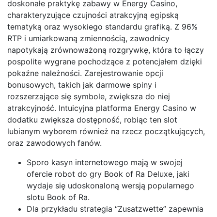
doskonałe praktykę zabawy w Energy Casino,
charakteryzujące czujności atrakcyjną egipską
tematyką oraz wysokiego standardu grafiką. Z 96%
RTP i umiarkowaną zmiennością, zawodnicy
napotykają zrównoważoną rozgrywkę, która to łączy
pospolite wygrane pochodzące z potencjałem dzięki
pokaźne należności. Zarejestrowanie opcji
bonusowych, takich jak darmowe spiny i
rozszerzające się symbole, zwiększa do niej
atrakcyjność. Intuicyjna platforma Energy Casino w
dodatku zwiększa dostępność, robiąc ten slot
lubianym wyborem również na rzecz początkujących,
oraz zawodowych fanów.
Sporo kasyn internetowego mają w swojej
ofercie robot do gry Book of Ra Deluxe, jaki
wydaje się udoskonaloną wersją popularnego
slotu Book of Ra.
Dla przykładu strategia “Zusatzwette” zapewnia