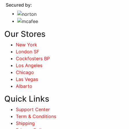
Secured by:
Our Stores
New York
London SF
Cockfosters BP
Los Angeles
Chicago
Las Vegas
Albarto
Quick Links
Support Center
Term & Conditions
Shipping