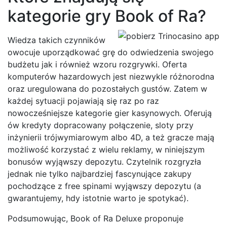
kategorie gry Book of Ra?
Wiedza takich czynników
owocuje uporządkować grę do odwiedzenia swojego
budżetu jak i również wzoru rozgrywki. Oferta
komputerów hazardowych jest niezwykle różnorodna
oraz uregulowana do pozostałych gustów. Zatem w
każdej sytuacji pojawiają się raz po raz
nowocześniejsze kategorie gier kasynowych. Oferują
ów kredyty dopracowany połączenie, sloty przy
inżynierii trójwymiarowym albo 4D, a też gracze mają
możliwość korzystać z wielu reklamy, w niniejszym
bonusów wyjąwszy depozytu. Czytelnik rozgryzła
jednak nie tylko najbardziej fascynujące zakupy
pochodzące z free spinami wyjąwszy depozytu (a
gwarantujemy, hdy istotnie warto je spotykać).
Podsumowując, Book of Ra Deluxe proponuje