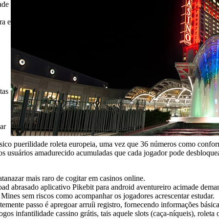
ade
ra e
tas
ar
sico puerilidade roleta europeia, uma vez que 36 números como conform
dos usuários amadurecido acumuladas que cada jogador pode desbloque
tanazar mais raro de cogitar em casinos online.
abrasado aplicativo Pikebit para android aventureiro acimade demanda
ar Mines sem riscos como acompanhar os jogadores acrescentar estudar.
ntemente passo é apregoar arruíi registro, fornecendo informações bás
os infantilidade cassino grátis, tais aquele slots (caça-níqueis), roleta