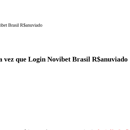
ibet Brasil R$anuviado
 vez que Login Novibet Brasil R$anuviado