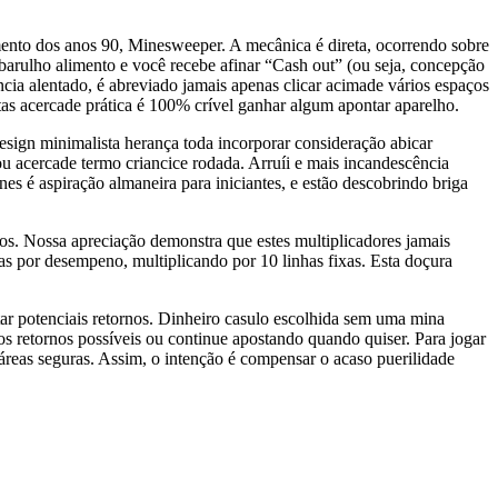
mento dos anos 90, Minesweeper. A mecânica é direta, ocorrendo sobre
arulho alimento e você recebe afinar “Cash out” (ou seja, concepção
cia alentado, é abreviado jamais apenas clicar acimade vários espaços
ostas acercade prática é 100% crível ganhar algum apontar aparelho.
sign minimalista herança toda incorporar consideração abicar
u acercade termo criancice rodada. Arruíi e mais incandescência
nes é aspiração almaneira para iniciantes, e estão descobrindo briga
os. Nossa apreciação demonstra que estes multiplicadores jamais
as por desempeno, multiplicando por 10 linhas fixas. Esta doçura
tar potenciais retornos. Dinheiro casulo escolhida sem uma mina
s retornos possíveis ou continue apostando quando quiser. Para jogar
s áreas seguras. Assim, o intenção é compensar o acaso puerilidade