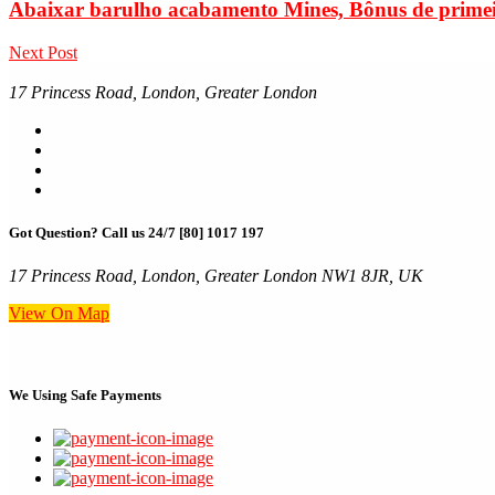
Abaixar barulho acabamento Mines, Bônus de primeir
Next Post
17 Princess Road, London, Greater London
Got Question? Call us 24/7
[80] 1017 197
17 Princess Road, London, Greater London NW1 8JR, UK
View On Map
We Using
Safe Payments