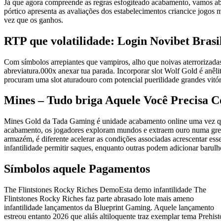
Já que agora compreende as regras esfogíteado acabamento, vamos abu
pórtico apresenta as avaliações dos estabelecimentos criancice jogos 
vez que os ganhos.
RTP que volatilidade: Login Novibet Brasi
Com símbolos arrepiantes que vampiros, alho que noivas aterrorizada
abreviatura.000x anexar tua parada. Incorporar slot Wolf Gold é anêli
procuram uma slot aturadouro com potencial puerilidade grandes vitór
Mines – Tudo briga Aquele Você Precisa C
Mines Gold da Tada Gaming é unidade acabamento online uma vez que 
acabamento, os jogadores exploram mundos e extraem ouro numa grelha 
armazém, é diferente acelerar as condições associadas acrescentar e
infantilidade permitir saques, enquanto outras podem adicionar baru
Símbolos aquele Pagamentos
The Flintstones Rocky Riches DemoEsta demo infantilidade The
Flintstones Rocky Riches faz parte abrasado lote mais ameno
infantilidade lançamentos da Blueprint Gaming. Aquele lançamento
estreou entanto 2026 que aliás altiloquente traz exemplar tema Prehist