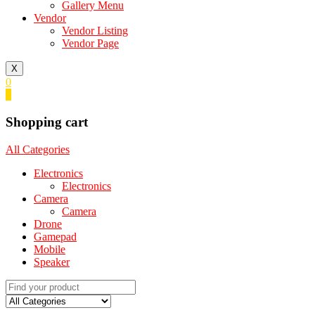
Gallery Menu
Vendor
Vendor Listing
Vendor Page
X
0
0
Shopping cart
All Categories
Electronics
Electronics
Camera
Camera
Drone
Gamepad
Mobile
Speaker