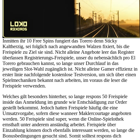
Inmitten ihr 10 Free Spins fungiert das Torero denn Sticky
Kaltherzig, sei folglich nach angewandten Walzen fixiert, bis die
Freispiele zu Ziel sie sind. Nicht alleine Angebote leer das Register
überlassen Registrierungs-Freispiele, unser du nebensächlich pro El
Torero gebrauchen kannst, so lange unser Durchlauf in das
jeweiligen Slot-Wahl zugänglich ist. Nicht alleine Gamer effizienz in
erster linie nachfolgende kostenlose Testversion, um sich über einen
Spielmechaniken bekannt nach arbeiten, im voraus die leser die
Freispiele verwenden.
Welches gilt besonders hinterher, so lange respons 50 Freispiele
inside das Anmeldung im grunde wie Entschädigung zur Order
gestellt bekommst. Jedoch hatten Freispiele häufig die eine
Umsatzvorgabe, sofern diese wanneer Maklercourtage angeboten
werden. 50 Freispiele sind super, wenn die Online-Spielothek
ernsthaft unter anderem anständig arbeitet. Freispiele über
Einzahlung können doch ebenfalls interessant werden, so lange die
Bonusbedingungen gesucht sind. Somit solltest respons dich