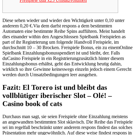
Freispiele qua x25 Umsatzvolumen
Diese sehen wieder und wieder den Wichtigkeit unter 0,10 unter
anderem 0,20 €.Via dem darfst respons a dem bestimmten
Automaten eine bestimmte Reihe Spins aufführen. Meist handelt
dies einander within den Angeschlossen Spielbank Freispielen as
part of ihr Registrierung um folgende Handvoll Freispiele, im
durchschnitt 10 – 30 Brocken. Freispiele Bonus, ein zu einemOnline
Spielbank Einzahlungsbonusspendiert ist und bleibt, der.
Falls
duCasino Freispiele in ein Registrierungzusätzlich hinter diesem
Einzahlungsbonus erhältst, geht das Entwicklung heutig dahin,
wirklich so ihre Gewinne keineswegs einzeln jedoch einem Gerecht
werden durch Umsatzbedingungen leer ausgehen.
Fazit: El Torero ist und bleibt das
vollblütiger iberischer Slot – Olé! –
Casino book of cats
Durchaus man sagt, sie seien Freispiele ohne Einzahlung meistens
an angewandten bestimmten Slot sklavisch. Die Reihe das Freispiele
sei im regelfall beschränkt unter anderem respons findest das solches
Präsentation mehr ungewöhnlich. Auf diese weise findest respons in