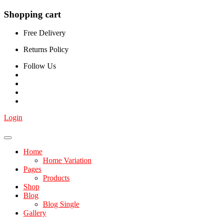
Shopping cart
Free Delivery
Returns Policy
Follow Us
Login
Home
Home Variation
Pages
Products
Shop
Blog
Blog Single
Gallery