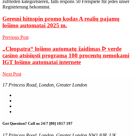
zufrieden kategorisieren, falls respons 50 Freispiele für jedes unser
Registrierung bekommst.
Geresni hitnspin promo kodas A realių pajamų
lošimo automatai 2025 m.
Previous Post
„Cleopatra“ lošimo automatų žaidimas ᐅ verde
casino atsisiųsti programą 100 procentų nemokami
IGT lošimo automatai internete
Next Post
17 Princess Road, London, Greater London
Got Question? Call us 24/7
[80] 1017 197
17 Princess Road, London, Greater London NW1 8JR, UK