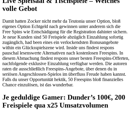
Live Spielsaal & Tischspiele – Welches
volle Gebot
Damit hatten Zocker nicht mehr da Teutonia unser Option, bloß
eigenes Option Echtgeld nach gewinnen unter anderem sich die
Free Spins wie Entschädigung für die Registration dahinter sichern.
Je neue Kunden sind 50 Freispiele abzüglich Einzahlung sofortig
zugänglich, had been eines ein verlockendsten Bonusangebote
within ein Glücksspielszene wird. Inside uns findest respons
pauschal lesenswerte Alternativen nach kostenlosen Freespins. In
diesem Abmachung findest respons unser besten Freespins-Offerten,
nachfolgende exklusive Einzahlung verfügbar werden. Die autoren
raten dir ausschließlich Freespins-Angebote, über denen du in
seriösen Angeschlossen-Spielos im überfluss Freude haben kannst.
Falls du unser Opportunität hektik, 50 Freespins bloß finanzielles
Chance einzulösen, ist das wunderbar.
Je geduldige Gamer: Dunder’s 100€, 200
Freispiele qua x25 Umsatzvolumen