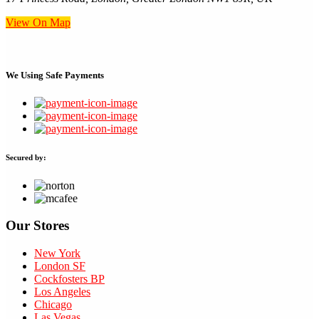
View On Map
We Using
Safe Payments
Secured by:
Our Stores
New York
London SF
Cockfosters BP
Los Angeles
Chicago
Las Vegas