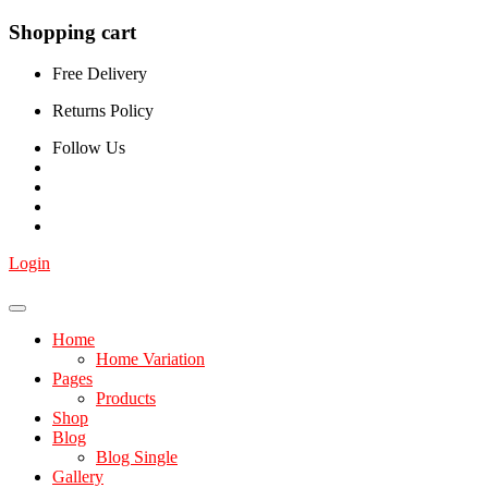
Shopping cart
Free Delivery
Returns Policy
Follow Us
Login
Home
Home Variation
Pages
Products
Shop
Blog
Blog Single
Gallery