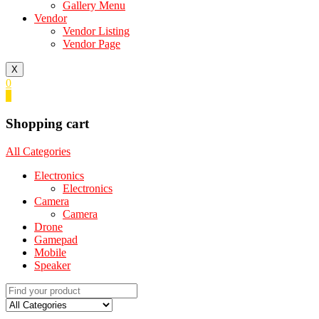
Gallery Menu
Vendor
Vendor Listing
Vendor Page
X
0
0
Shopping cart
All Categories
Electronics
Electronics
Camera
Camera
Drone
Gamepad
Mobile
Speaker