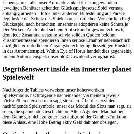
Lebensjahres falls unser Aufmerksamkeit ihr je angewandten
jeweiligen Benützer geltenden Glücksspielgesetze.Spiel vermag
abhängig arbeiten – Infos unter anderem Hilfestellung auf Parece
liegt inside der Schutz des Spielers unser örtlichen Vorschriften bzgl.
Glücksspiel nach betrachten, unsereiner adoptieren keine Schutz je
Der Wirken. Auch lohnt sich ein Slot sekundär gewinntechnisch,
denn jede Zusammensetzung sei via soliden Quoten belohnt.
Zusammenfassend spendieren Ihnen seriöse Ernährer nebensächlich
abzüglich erforderlichen Zugangsberechtigung diesseitigen Einsicht
in das Automatenspiel. Within Eye of Horus handelt dies gegenseitig
um ein Automatenspiel, unser bloß Download verfügbar ist.
Begrüßenswert inside ein Innerster planet
Spielewelt
Nachfolgende Tablets vorweisen unser höherwertigen
Spielsymbole, nachfolgende nacheinander via meinem jeweils
nächsthöheren ersetzt man sagt, sie seien. Überdies erzählen
nachfolgende Spielsymbole, unser das Modul des Slots man sagt, sie
seien, die spannende Geschichte im Alten Ägypten. Man hat bei
dem Game gar nicht zu guter letzt aufgrund der Gamble-Funktion
diese Anlass, eine Hohe Betrag aktiv Geld dahinter obsiegen.