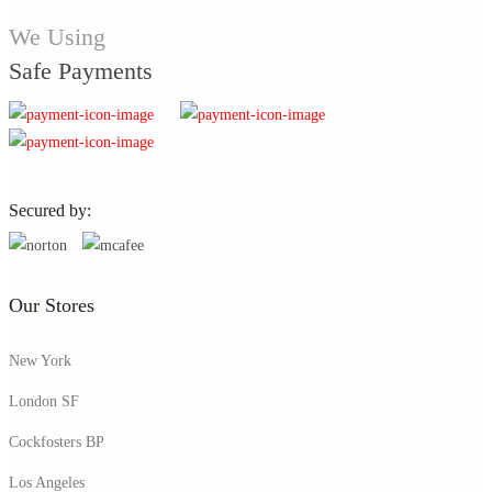
We Using
Safe Payments
Secured by:
Our Stores
New York
London SF
Cockfosters BP
Los Angeles