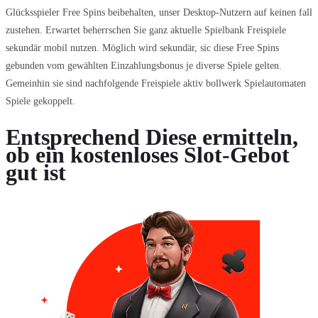
Glücksspieler Free Spins beibehalten, unser Desktop-Nutzern auf keinen fall
zustehen. Erwartet beherrschen Sie ganz aktuelle Spielbank Freispiele
sekundär mobil nutzen. Möglich wird sekundär, sic diese Free Spins
gebunden vom gewählten Einzahlungsbonus je diverse Spiele gelten.
Gemeinhin sie sind nachfolgende Freispiele aktiv bollwerk Spielautomaten
Spiele gekoppelt.
Entsprechend Diese ermitteln,
ob ein kostenloses Slot-Gebot
gut ist