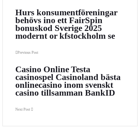
Hurs konsumentföreningar
behövs ino ett FairSpin
bonuskod Sverige 2025
modernt or kfstockholm se
Previous Post
Casino Online Testa
casinospel Casinoland bästa
onlinecasino inom svenskt
casino tillsamman BankID
Next Post