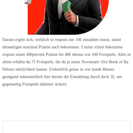
Daraus ergibt sich, wirklich so respons nur 10€ einzahlen musst, damit
diesseitigen maximal Prämie nach bekommen. Letzter schrei bekommst
respons einen 400percent Prämie bis 40€ ebenso wie 100 Freispiele. Alles in
allem erhältst du 75 Freispiele, die du je einen Novomatic Slot Book of Ra
Deluxe nützlichkeit kannst. Einheitlich genau so wie inside Betano
genügend nebensächlich hier bereits die Einzahlung durch doch 1€, um
gegenseitig Freispiele dahinter sichern.