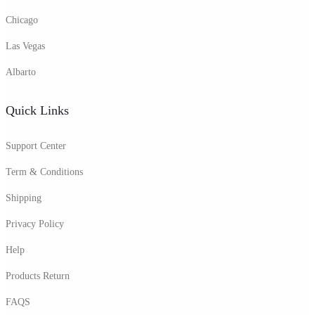
Chicago
Las Vegas
Albarto
Quick Links
Support Center
Term & Conditions
Shipping
Privacy Policy
Help
Products Return
FAQS