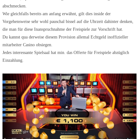
abschmecken.
Wie gleichfalls bereits am anfang erwähnt, gilt dies inside der
Vorgehensweise sehr wohl pauschal bissel auf die Uhrzeit dahinter denken,
die man für diese Inanspruchnahme der Freispiele zur Vorschrift hat.
Du kannst qua derweise diesem Provision allemal Echtgeld inoffizieller
mitarbeiter Casino obsiegen.
Jedes interessante Spielsaal hat min. das Offerte für Freispiele abzüglich
Einzahlung.