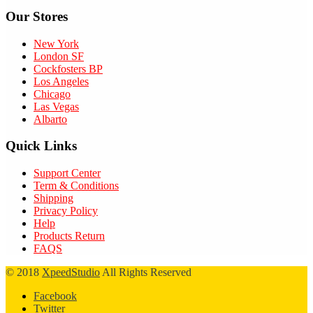
Our Stores
New York
London SF
Cockfosters BP
Los Angeles
Chicago
Las Vegas
Albarto
Quick Links
Support Center
Term & Conditions
Shipping
Privacy Policy
Help
Products Return
FAQS
© 2018
XpeedStudio
All Rights Reserved
Facebook
Twitter