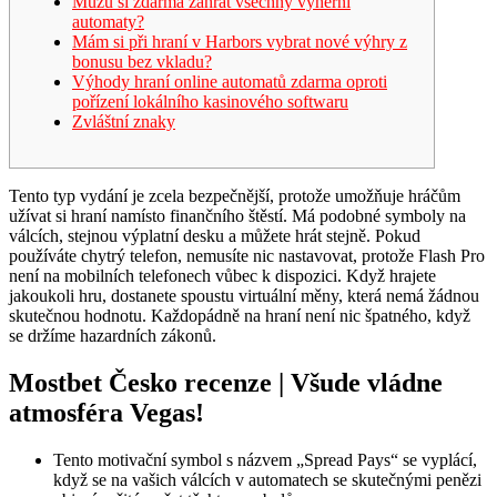
Můžu si zdarma zahrát všechny výherní
automaty?
Mám si při hraní v Harbors vybrat nové výhry z
bonusu bez vkladu?
Výhody hraní online automatů zdarma oproti
pořízení lokálního kasinového softwaru
Zvláštní znaky
Tento typ vydání je zcela bezpečnější, protože umožňuje hráčům
užívat si hraní namísto finančního štěstí. Má podobné symboly na
válcích, stejnou výplatní desku a můžete hrát stejně. Pokud
používáte chytrý telefon, nemusíte nic nastavovat, protože Flash Pro
není na mobilních telefonech vůbec k dispozici. Když hrajete
jakoukoli hru, dostanete spoustu virtuální měny, která nemá žádnou
skutečnou hodnotu.
Každopádně na hraní není nic špatného, ​​když
se držíme hazardních zákonů.
Mostbet Česko recenze | Všude vládne
atmosféra Vegas!
Tento motivační symbol s názvem „Spread Pays“ se vyplácí,
když se na vašich válcích v automatech se skutečnými penězi