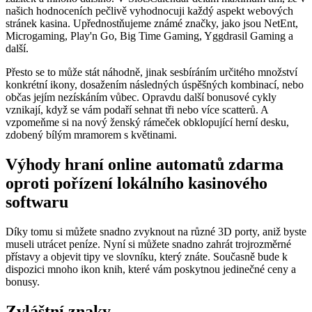
našich hodnoceních pečlivě vyhodnocuji každý aspekt webových
stránek kasina. Upřednostňujeme známé značky, jako jsou NetEnt,
Microgaming, Play'n Go, Big Time Gaming, Yggdrasil Gaming a
další.
Přesto se to může stát náhodně, jinak sesbíráním určitého množství
konkrétní ikony, dosažením následných úspěšných kombinací, nebo
občas jejím nezískáním vůbec. Opravdu další bonusové cykly
vznikají, když se vám podaří sehnat tři nebo více scatterů. A
vzpomeňme si na nový ženský rámeček obklopující herní desku,
zdobený bílým mramorem s květinami.
Výhody hraní online automatů zdarma
oproti pořízení lokálního kasinového
softwaru
Díky tomu si můžete snadno zvyknout na různé 3D porty, aniž byste
museli utrácet peníze. Nyní si můžete snadno zahrát trojrozměrné
přístavy a objevit tipy ve slovníku, který znáte. Současně bude k
dispozici mnoho ikon knih, které vám poskytnou jedinečné ceny a
bonusy.
Zvláštní znaky