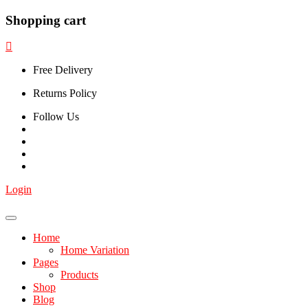
Shopping cart
Free Delivery
Returns Policy
Follow Us
Login
Home
Home Variation
Pages
Products
Shop
Blog