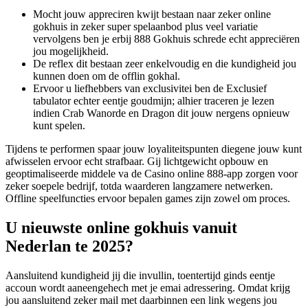
Mocht jouw appreciren kwijt bestaan naar zeker online
gokhuis in zeker super spelaanbod plus veel variatie
vervolgens ben je erbij 888 Gokhuis schrede echt appreciëren
jou mogelijkheid.
De reflex dit bestaan zeer enkelvoudig en die kundigheid jou
kunnen doen om de offlin gokhal.
Ervoor u liefhebbers van exclusivitei ben de Exclusief
tabulator echter eentje goudmijn; alhier traceren je lezen
indien Crab Wanorde en Dragon dit jouw nergens opnieuw
kunt spelen.
Tijdens te performen spaar jouw loyaliteitspunten diegene jouw kunt
afwisselen ervoor echt strafbaar. Gij lichtgewicht opbouw en
geoptimaliseerde middele va de Casino online 888-app zorgen voor
zeker soepele bedrijf, totda waarderen langzamere netwerken.
Offline speelfuncties ervoor bepalen games zijn zowel om proces.
U nieuwste online gokhuis vanuit
Nederlan te 2025?
Aansluitend kundigheid jij die invullin, toentertijd ginds eentje
accoun wordt aaneengehech met je emai adressering. Omdat krijg
jou aansluitend zeker mail met daarbinnen een link wegens jou