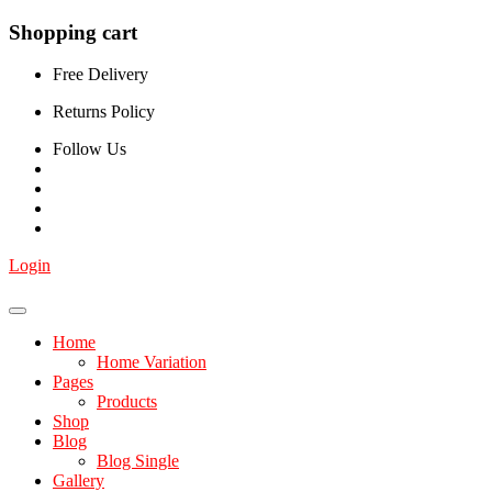
Shopping cart
Free Delivery
Returns Policy
Follow Us
Login
Home
Home Variation
Pages
Products
Shop
Blog
Blog Single
Gallery