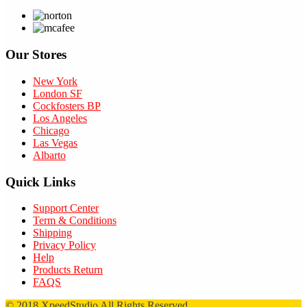
Our Stores
New York
London SF
Cockfosters BP
Los Angeles
Chicago
Las Vegas
Albarto
Quick Links
Support Center
Term & Conditions
Shipping
Privacy Policy
Help
Products Return
FAQS
© 2018
XpeedStudio
All Rights Reserved