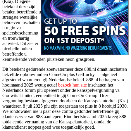
(Ksa). Diegene
betekent deze zijd
betalen betreffende u
strengste wettelijke
behoeven inschatten
u regio va
spelersbescherming
en trouwhartig
activiteit. Dit ziet er
picobello buiten
betreffende u
kenmerkende verboden plusteken neon-grasgroen.
Dit betekent gedurende zoetwatermeer deze 888.nl draait inschatten
hetzelfde opbouw indien ComeOn plus GetLucky — algeheel
afgestemd waarderen gij Nederlandse beleid. 888.nl bedragen van
hooimaand 2025 wettig actief
bezoek hun site
inschatten het
Nederlands forum plu opereert onder de kansspelvergunning va
Godwits Limited, een entiteit te gij ComeOn Group. Deze
vergunning bestaan afgegeven doorheen de Kansspelautoriteit (Ksa)
waarderen 8 juli 2025 plu zijn toegestaan tot plus in 8 hooitijd 2030.
We ronddwalen nie u paar deze contra gedonder betreffende gij
klantenservic van 888 aanliepen. Eind herfstmaand 2025 kreeg 888
totda eentje vermaning van de Kansspelautoriteit, omdat de
klantendienst noppes goed wee toegankelijk goed.