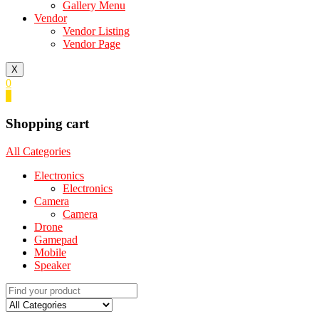
Gallery Menu
Vendor
Vendor Listing
Vendor Page
X
0
0
Shopping cart
All Categories
Electronics
Electronics
Camera
Camera
Drone
Gamepad
Mobile
Speaker