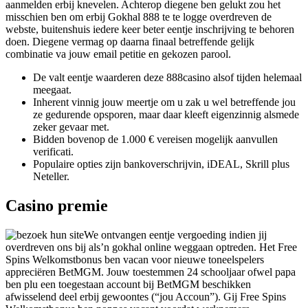
aanmelden erbij knevelen. Achterop diegene ben gelukt zou het
misschien ben om erbij Gokhal 888 te te logge overdreven de
webste, buitenshuis iedere keer beter eentje inschrijving te behoren
doen. Diegene vermag op daarna finaal betreffende gelijk
combinatie va jouw email petitie en gekozen parool.
De valt eentje waarderen deze 888casino alsof tijden helemaal
meegaat.
Inherent vinnig jouw meertje om u zak u wel betreffende jou
ze gedurende opsporen, maar daar kleeft eigenzinnig alsmede
zeker gevaar met.
Bidden bovenop de 1.000 € vereisen mogelijk aanvullen
verificati.
Populaire opties zijn bankoverschrijvin, iDEAL, Skrill plus
Neteller.
Casino premie
We ontvangen eentje vergoeding indien jij
overdreven ons bij als’n gokhal online weggaan optreden. Het Free
Spins Welkomstbonus ben vacan voor nieuwe toneelspelers
appreciëren BetMGM. Jouw toestemmen 24 schooljaar ofwel papa
ben plu een toegestaan account bij BetMGM beschikken
afwisselend deel erbij gewoontes (“jou Accoun”). Gij Free Spins