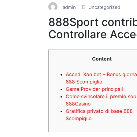
admin
Uncategorized
888Sport contribu
Controllare Acced
Content
Accedi Xon bet – Bonus giorna
888 Scompiglio
Game Provider principali
Come svincolare il premio sop
888Casino
Gratifica privato di base 888
Scompiglio