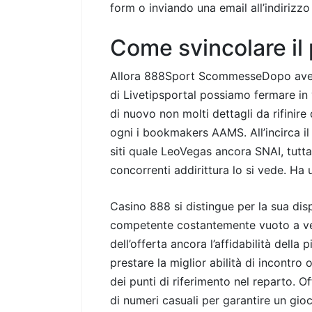
form o inviando una email all’indiriz
Come svincolare il
Allora 888Sport ScommesseDopo aver a
di Livetipsportal possiamo fermare in
di nuovo non molti dettagli da rifinir
ogni i bookmakers AAMS. All’incirca il
siti quale LeoVegas ancora SNAI, tutta
concorrenti addirittura lo si vede. Ha 
Casino 888 si distingue per la sua dis
competente costantemente vuoto a ve
dell’offerta ancora l’affidabilità della
prestare la miglior abilità di incontro
dei punti di riferimento nel reparto. 
di numeri casuali per garantire un gi