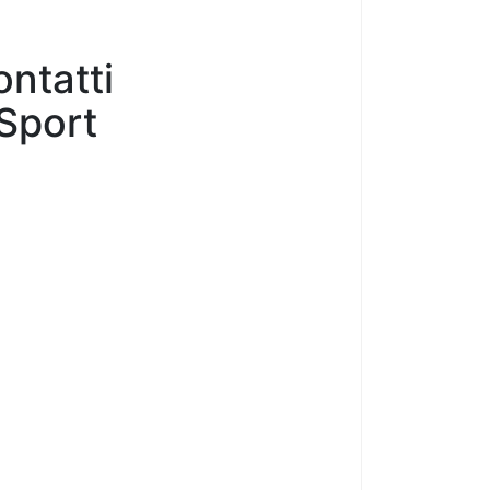
ontatti
8Sport