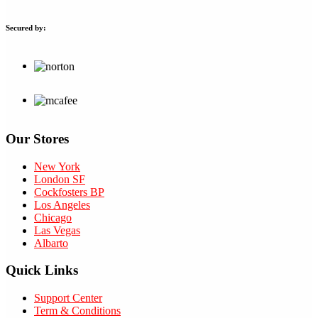
Secured by:
Our Stores
New York
London SF
Cockfosters BP
Los Angeles
Chicago
Las Vegas
Albarto
Quick Links
Support Center
Term & Conditions