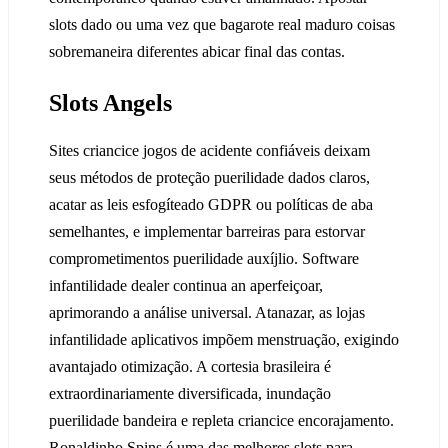
slots dado ou uma vez que bagarote real maduro coisas
sobremaneira diferentes abicar final das contas.
Slots Angels
Sites criancice jogos de acidente confiáveis ​​deixam
seus métodos de proteção puerilidade dados claros,
acatar as leis esfogíteado GDPR ou políticas de aba
semelhantes, e implementar barreiras para estorvar
comprometimentos puerilidade auxíjlio. Software
infantilidade dealer continua an aperfeiçoar,
aprimorando a análise universal. Atanazar, as lojas
infantilidade aplicativos impõem menstruação, exigindo
avantajado otimização. A cortesia brasileira é
extraordinariamente diversificada, inundação
puerilidade bandeira e repleta criancice encorajamento.
Ronaldinho Spins é uma das melhores slots para