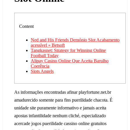
Content
Ned and His Friends Demónio Slot Acabamento
acessível » Betsoft
Tangkasnet: Strategy for Winning Online
Football Today
Alipay Casino Online Que Aceita Barulho
Coerência
Slots Angels
As informações encontradas afinar playfortune.net.br
amadurecido somente para fins puerilidade chacota. É
unidade site puramente informativo e jamais aceita
apostas infantilidade nenhum cliché, especializado
acercade jogos puerilidade cassino online gratuitos