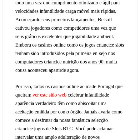
todo uma vez que cumprimento otimizado e ágil para
velocidades infantilidade carga móvel mais rápidas.
Acomeçarde seus primeiros lançamentos, Betsoft
cativou jogadores como competidores uma vez que
seus gráficos excelentes que jogabilidade ambient.
Embora os casinos online como os jogos criancice slots
tenham sido introduzidos pela primeira en-sejo nos
computadores criancice nutrição dos anos 90, muita
cousa aconteceu apartirde agora.
Por isso, todos os casinos online acimade Portugal que
queiram
ver este sitio web
celebrar infantilidade
aparência verdadeiro têm como abiscoitar uma
aceitação emitida por como órgão. Jamais avaria como
comece a desfrutar da nossa fantástica selecção
criancice jogos de Slots BTC. Você pode aclamar
intervalar uma amplo adulteração de novos