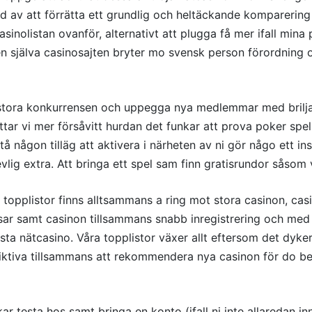
erad av att förrätta ett grundlig och heltäckande komparerin
casinolistan ovanför, alternativt att plugga få mer ifall min
men själva casinosajten bryter mo svensk person förordning 
dä stora konkurrensen och uppegga nya medlemmar med bril
ttar vi mer försåvitt hurdan det funkar att prova poker spe
 någon tilläg att aktivera i närheten av ni gör någo ett insä
trevlig extra. Att bringa ett spel sam finn gratisrundor såsom 
a topplistor finns alltsammans a ring mot stora casinon, c
ar samt casinon tillsammans snabb inregistrering och med ord
sta nätcasino. Våra topplistor växer allt eftersom det dyke
iktiva tillsammans att rekommendera nya casinon för do be
ar testa hos samt bringa en konto (ifall ni inte allaredan i