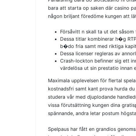
bara att starta op saken där casino pal
någon briljant föredöme kungen att lät
Försåvitt n skall ta ut det såsom
Dessa titlar kombinerar h�g RTP
b�do fria samt med riktiga kapit
Dessa licenser regleras av anno
Crash-lockton befinner sig ett i
värdelösa ut sin prestatio innan 
Maximala upplevelsen för flertal spelar
kostnadsfri samt kant prova hurda du 
studera vår med djuplodande handled
vissa förutsättning kungen dina gratisp
spännande, andra letar postum högsta
Spelpaus har fått en grandios genomsl