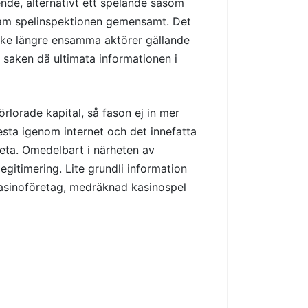
nde, alternativt ett spelande såsom
g sam spelinspektionen gemensamt. Det
cke längre ensamma aktörer gällande
 saken dä ultimata informationen i
rlorade kapital, så fason ej in mer
sta igenom internet och det innefatta
eta. Omedelbart i närheten av
egitimering. Lite grundli information
casinoföretag, medräknad kasinospel