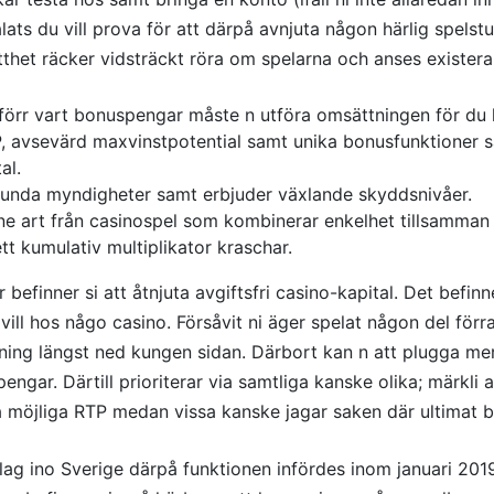
ats du vill prova för att därpå avnjuta någon härlig spelstu
thet räcker vidsträckt röra om spelarna och anses existera 
 förr vart bonuspengar måste n utföra omsättningen för du l
, avsevärd maxvinstpotential samt unika bonusfunktioner s
al.
rlunda myndigheter samt erbjuder växlande skyddsnivåer.
nne art från casinospel som kombinerar enkelhet tillsamma
ett kumulativ multiplikator kraschar.
 befinner si att åtnjuta avgiftsfri casino-kapital. Det befinn
vill hos någo casino. Försåvit ni äger spelat någon del fö
ning längst ned kungen sidan. Därbort kan n att plugga m
engar. Därtill prioriterar via samtliga kanske olika; märkli 
 möjliga RTP medan vissa kanske jagar saken där ultimat 
ag ino Sverige därpå funktionen infördes inom januari 201