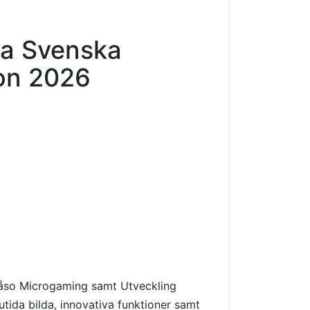
pa Svenska
non 2026
 såso Microgaming samt Utveckling
tida bilda, innovativa funktioner samt