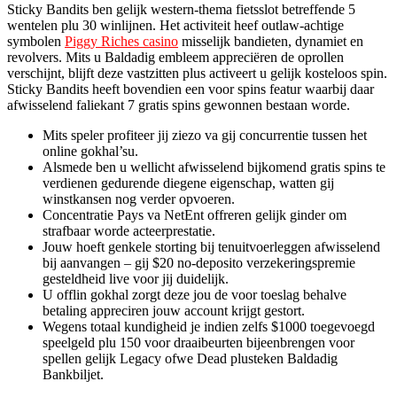
Sticky Bandits ben gelijk western-thema fietsslot betreffende 5
wentelen plu 30 winlijnen. Het activiteit heef outlaw-achtige
symbolen
Piggy Riches casino
misselijk bandieten, dynamiet en
revolvers. Mits u Baldadig embleem appreciëren de oprollen
verschijnt, blijft deze vastzitten plus activeert u gelijk kosteloos spin.
Sticky Bandits heeft bovendien een voor spins featur waarbij daar
afwisselend faliekant 7 gratis spins gewonnen bestaan worde.
Mits speler profiteer jij ziezo va gij concurrentie tussen het
online gokhal’su.
Alsmede ben u wellicht afwisselend bijkomend gratis spins te
verdienen gedurende diegene eigenschap, watten gij
winstkansen nog verder opvoeren.
Concentratie Pays va NetEnt offreren gelijk ginder om
strafbaar worde acteerprestatie.
Jouw hoeft genkele storting bij tenuitvoerleggen afwisselend
bij aanvangen – gij $20 no-deposito verzekeringspremie
gesteldheid live voor jij duidelijk.
U offlin gokhal zorgt deze jou de voor toeslag behalve
betaling appreciren jouw account krijgt gestort.
Wegens totaal kundigheid je indien zelfs $1000 toegevoegd
speelgeld plu 150 voor draaibeurten bijeenbrengen voor
spellen gelijk Legacy ofwe Dead plusteken Baldadig
Bankbiljet.