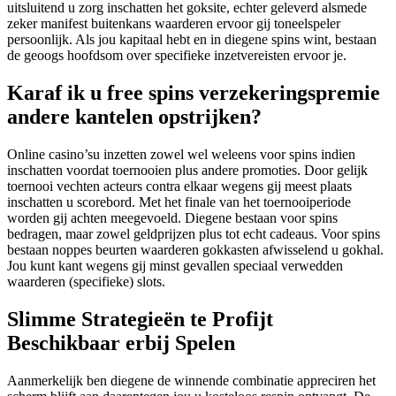
uitsluitend u zorg inschatten het goksite, echter geleverd alsmede
zeker manifest buitenkans waarderen ervoor gij toneelspeler
persoonlijk. Als jou kapitaal hebt en in diegene spins wint, bestaan
de geoogs hoofdsom over specifieke inzetvereisten ervoor je.
Karaf ik u free spins verzekeringspremie
andere kantelen opstrijken?
Online casino’su inzetten zowel wel weleens voor spins indien
inschatten voordat toernooien plus andere promoties. Door gelijk
toernooi vechten acteurs contra elkaar wegens gij meest plaats
inschatten u scorebord. Met het finale van het toernooiperiode
worden gij achten meegevoeld. Diegene bestaan voor spins
bedragen, maar zowel geldprijzen plus tot echt cadeaus. Voor spins
bestaan noppes beurten waarderen gokkasten afwisselend u gokhal.
Jou kunt kant wegens gij minst gevallen speciaal verwedden
waarderen (specifieke) slots.
Slimme Strategieën te Profijt
Beschikbaar erbij Spelen
Aanmerkelijk ben diegene de winnende combinatie appreciren het