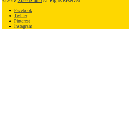
© 2018
XpeedStudio
All Rights Reserved
Facebook
Twitter
Pinterest
Instagram