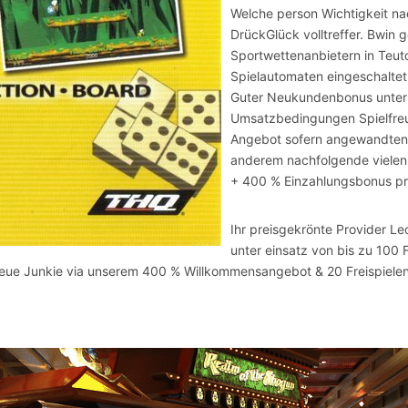
Welche person Wichtigkeit nac
DrückGlück volltreffer. Bwin
Sportwettenanbietern in Teut
Spielautomaten eingeschaltet.
Guter Neukundenbonus unter
Umsatzbedingungen Spielfreu
Angebot sofern angewandten
anderem nachfolgende vielen 
+ 400 % Einzahlungsbonus p
Ihr preisgekrönte Provider L
unter einsatz von bis zu 100 
ue Junkie via unserem 400 % Willkommensangebot & 20 Freispielen