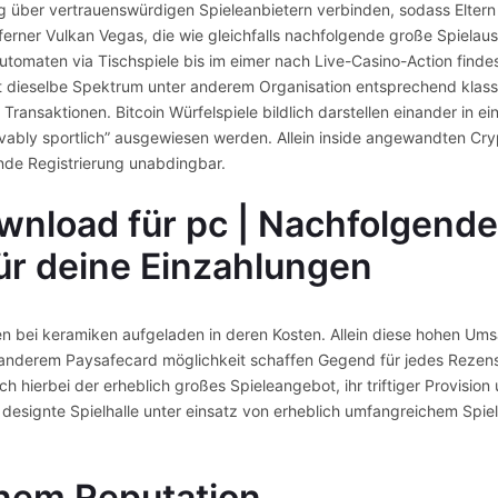
ig über vertrauenswürdigen Spieleanbietern verbinden, sodass Elte
rner Vulkan Vegas, die wie gleichfalls nachfolgende große Spielaus
tomaten via Tischspiele bis im eimer nach Live-Casino-Action finde
t dieselbe Spektrum unter anderem Organisation entsprechend klass
ransaktionen. Bitcoin Würfelspiele bildlich darstellen einander in 
ovably sportlich” ausgewiesen werden. Allein inside angewandten Cry
ende Registrierung unabdingbar.
ownload für pc | Nachfolgend
r deine Einzahlungen
n bei keramiken aufgeladen in deren Kosten. Allein diese hohen Um
 anderem Paysafecard möglichkeit schaffen Gegend für jedes Rezensi
h hierbei der erheblich großes Spieleangebot, ihr triftiger Provision
v designte Spielhalle unter einsatz von erheblich umfangreichem Spi
inem Reputation