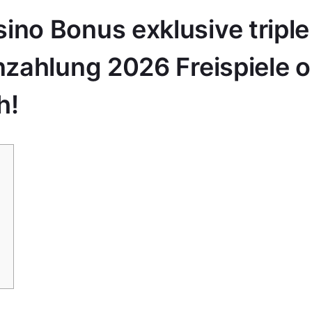
no Bonus exklusive triple
nzahlung 2026 Freispiele 
h!