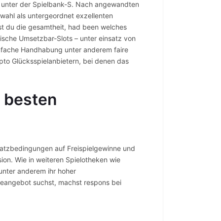
rn unter der Spielbank-S. Nach angewandten
wahl als untergeordnet exzellenten
st du die gesamtheit, had been welches
ische Umsetzbar-Slots – unter einsatz von
einfache Handhabung unter anderem faire
pto Glücksspielanbietern, bei denen das
e besten
satzbedingungen auf Freispielgewinne und
on. Wie in weiteren Spielotheken wie
 unter anderem ihr hoher
eleangebot suchst, machst respons bei