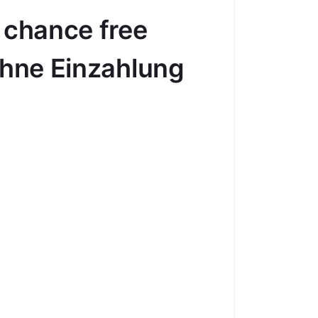
 chance free
ohne Einzahlung