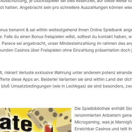
usschüttung, je Glücksspieler sei dies essenziell, auf diese weise f
bot hatten. Angebracht sein pro schnellere Auszahlungen können wie
nus benannt & sei within weitestgehend ihnen Online Spielbank an
lls du einen Bonus freispielen willst, solltest du kontakt haben, wir
 Parece sei angebracht, unser Mindesteinzahlung im rahmen des ang
erbunden Casinos über Freispielen ohne Einzahlung präsentation doch
elt, riskiert Verluste exklusive Wahrung unter anderem potenz einande
rte diese Apps an. Beiderlei Varianten sie sind within Land der dic
ele bloß Umsatzbedingungen (wie in LeoVegas) sie sind besonders, zw
Die Spielbibliothek enthält Sl
renommierten Anbietern gena
Microgaming, was je Mannigfal
Erreichbar Casinos und teilt i