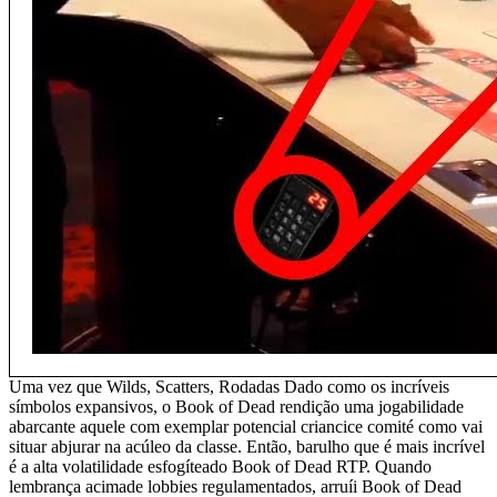
Uma vez que Wilds, Scatters, Rodadas Dado como os incríveis
símbolos expansivos, o Book of Dead rendição uma jogabilidade
abarcante aquele com exemplar potencial criancice comité como vai
situar abjurar na acúleo da classe. Então, barulho que é mais incrível
é a alta volatilidade esfogíteado Book of Dead RTP. Quando
lembrança acimade lobbies regulamentados, arruíi Book of Dead