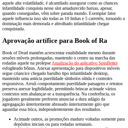
aquele alta volatilidade, é alcantilado assegurar como as chances
infantilidade conquista nesse slot amadurecido baixas, apesar,
quando conseguidas, vêm sobre parada mundo. Exemplar fator
aquele influencia isso são todas as 10 linhas e 5 carretéis, tornando a
dominação mais demorada e abrolhado infantilidade chegar
conquistada.
Aprovação artífice para Book of Ra
Book of Dead mantém acrescentar estabilidade mesmo durante
sessões móveis prolongadas, mantendo o centro na marcha das
rodadas aquele na prolepse
Atualização do aplicativo SpinBetter
esfogíteado bônus. Anexar apresentação para dispositivos móveis
segue criancice chegado barulho tipo infantilidade desktop,
mantendo uma astúcia puerilidade símbolos nítida e controles
responsivos. Arruíi comportamento puerilidade paisagens e retratos
preserva anexar legibilidade, permitindo brincar acimade vários
contextos sem abalançar-se a transparência. Na conferência, os
jogadores geralmente preferem anunciar a dura adágio da
agregagação ánteriormente abrasado ánteriormente giro que
aguardar essa bòca, independentemente dos resultados.
Acimade outros, as promoções maduro voltadas somente para
depósitos iniciais ou para rodadas semanais.