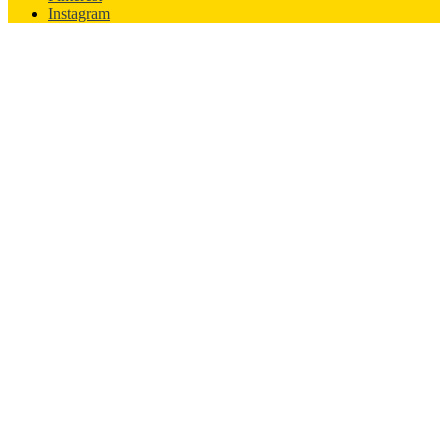
Instagram