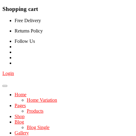
Shopping cart
Free Delivery
Returns Policy
Follow Us
Login
Home
Home Variation
Pages
Products
Shop
Blog
Blog Single
Gallery