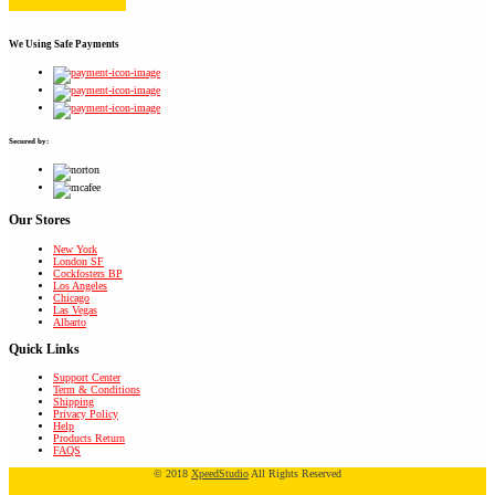
We Using
Safe Payments
Secured by:
Our Stores
New York
London SF
Cockfosters BP
Los Angeles
Chicago
Las Vegas
Albarto
Quick Links
Support Center
Term & Conditions
Shipping
Privacy Policy
Help
Products Return
FAQS
© 2018
XpeedStudio
All Rights Reserved