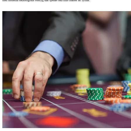
med moderna teknologiska verktyg kan spelare öka sina chanser att lyckas.