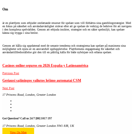
Om
är en plattform som erbjuder omfattande resurser för spelare som vill förbättra sina gamblingstrategier. Med
en fokus på säkerhet och användarvänlighet strävar efter att ge spelare de verktyg de behöver för att navigera
i den komplexa spelvärlden. Genom att erbjuda insikter, strategier och en säker spelmiljö, kan spelare
känna sig trygga i sina beslut.
Genom att hålla sig uppdaterad med de senaste trenderna och strategierna kan spelare på maximera sina
möjligheter och njuta av en ansvarsfull spelupplevelse. Plattformens engagemang för säkerhet och
användartillfredsställelse gör den till en pålitlig källa för både nybörjare och erfarna spelare.
Casinos online seguros en 2026 España y Latinoamérica
Previous Post
Geriausi sąžiningos valiutos lošimo automatai CSM
Next Post
17 Princess Road, London, Greater London
Got Question? Call us 24/7
[80] 1017 197
17 Princess Road, London, Greater London NW1 8JR, UK
View On Map