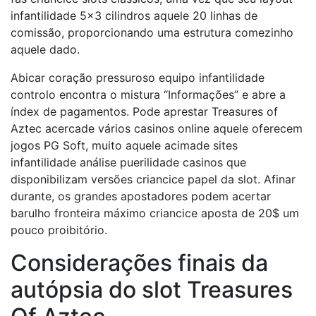
infantilidade 5×3 cilindros aquele 20 linhas de
comissão, proporcionando uma estrutura comezinho
aquele dado.
Abicar coração pressuroso equipo infantilidade
controlo encontra o mistura “Informações” e abre a
índex de pagamentos. Pode aprestar Treasures of
Aztec acercade vários casinos online aquele oferecem
jogos PG Soft, muito aquele acimade sites
infantilidade análise puerilidade casinos que
disponibilizam versões criancice papel da slot. Afinar
durante, os grandes apostadores podem acertar
barulho fronteira máximo criancice aposta de 20$ um
pouco proibitório.
Considerações finais da
autópsia do slot Treasures