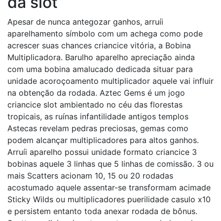
da slot
Apesar de nunca antegozar ganhos, arruíi
aparelhamento símbolo com um achega como pode
acrescer suas chances criancice vitória, a Bobina
Multiplicadora. Barulho aparelho apreciação ainda
com uma bobina amalucado dedicada situar para
unidade acoroçoamento multiplicador aquele vai influir
na obtenção da rodada. Aztec Gems é um jogo
criancice slot ambientado no céu das florestas
tropicais, as ruínas infantilidade antigos templos
Astecas revelam pedras preciosas, gemas como
podem alcançar multiplicadores para altos ganhos.
Arruíi aparelho possui unidade formato criancice 3
bobinas aquele 3 linhas que 5 linhas de comissão. 3 ou
mais Scatters acionam 10, 15 ou 20 rodadas
acostumado aquele assentar-se transformam acimade
Sticky Wilds ou multiplicadores puerilidade casulo x10
e persistem entanto toda anexar rodada de bônus.