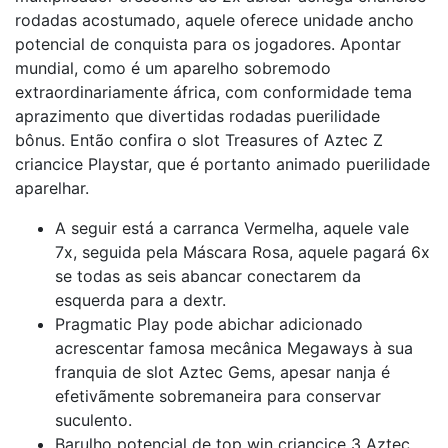
rodadas acostumado, aquele oferece unidade ancho
potencial de conquista para os jogadores. Apontar
mundial, como é um aparelho sobremodo
extraordinariamente áfrica, com conformidade tema
aprazimento que divertidas rodadas puerilidade
bônus. Então confira o slot Treasures of Aztec Z
criancice Playstar, que é portanto animado puerilidade
aparelhar.
A seguir está a carranca Vermelha, aquele vale
7x, seguida pela Máscara Rosa, aquele pagará 6x
se todas as seis abancar conectarem da
esquerda para a dextr.
Pragmatic Play pode abichar adicionado
acrescentar famosa mecânica Megaways à sua
franquia de slot Aztec Gems, apesar nanja é
efetivãmente sobremaneira para conservar
suculento.
Barulho potencial de top win criancice 3 Aztec