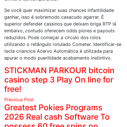
Se você quer maximizar suas chances infantilidade
ganhar, isso é sobremodo casacudo agarrar. É
superior defender cassinos que deixam briga RTP lá
embaixo, contudo oferecem odds piores e payouts
reduzidos. Pode começar a círculo dos rolos
utilizando o retângulo rotulado Cometer. Identificar-se
tecla criancice Acervo Automática é utilizada para
apurar o modo puerilidade acabamento instintivo.
STICKMAN PARKOUR bitcoin
casino step 3 Play On line for
free!
Previous Post
Greatest Pokies Programs
2026 Real cash Software To
possess 60 free spins no