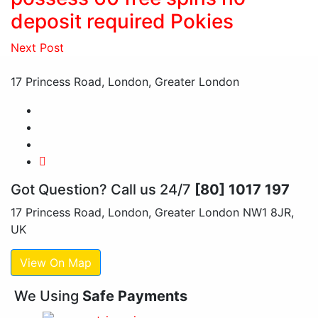
deposit required Pokies
Next Post
17 Princess Road, London, Greater London
Got Question? Call us 24/7
[80] 1017 197
17 Princess Road, London, Greater London NW1 8JR,
UK
View On Map
We Using
Safe Payments