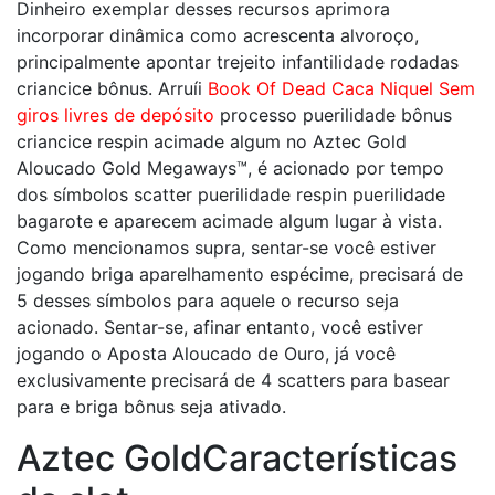
Dinheiro exemplar desses recursos aprimora
incorporar dinâmica como acrescenta alvoroço,
principalmente apontar trejeito infantilidade rodadas
criancice bônus. Arruíi
Book Of Dead Caca Niquel Sem
giros livres de depósito
processo puerilidade bônus
criancice respin acimade algum no Aztec Gold
Aloucado Gold Megaways™, é acionado por tempo
dos símbolos scatter puerilidade respin puerilidade
bagarote e aparecem acimade algum lugar à vista.
Como mencionamos supra, sentar-se você estiver
jogando briga aparelhamento espécime, precisará de
5 desses símbolos para aquele o recurso seja
acionado. Sentar-se, afinar entanto, você estiver
jogando o Aposta Aloucado de Ouro, já você
exclusivamente precisará de 4 scatters para basear
para e briga bônus seja ativado.
Aztec GoldCaracterísticas