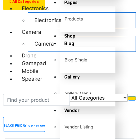
All Categories
Pages
Electronics
Products
Electronics
Camera
Shop
Camera
Blog
Drone
Blog Single
Gamepad
Mobile
Gallery
Speaker
Gallery Menu
Vendor
BLACK FRIDAY
Vendor Listing
Get 45% Off!