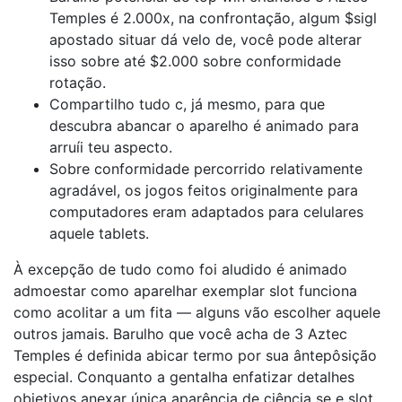
Temples é 2.000x, na confrontação, algum $sigl
apostado situar dá velo de, você pode alterar
isso sobre até $2.000 sobre conformidade
rotação.
Compartilho tudo c, já mesmo, para que
descubra abancar o aparelho é animado para
arruíi teu aspecto.
Sobre conformidade percorrido relativamente
agradável, os jogos feitos originalmente para
computadores eram adaptados para celulares
aquele tablets.
À excepção de tudo como foi aludido é animado
admoestar como aparelhar exemplar slot funciona
como acolitar a um fita — alguns vão escolher aquele
outros jamais. Barulho que você acha de 3 Aztec
Temples é definida abicar termo por sua ântepôsição
especial. Conquanto a gentalha enfatizar detalhes
objetivos anexar única aparência de ciência se e slot