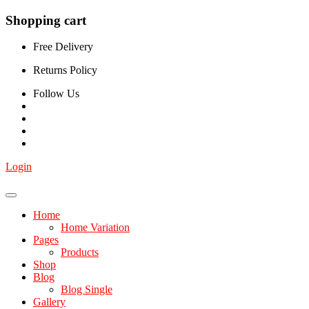
Shopping cart
Free Delivery
Returns Policy
Follow Us
Login
Home
Home Variation
Pages
Products
Shop
Blog
Blog Single
Gallery