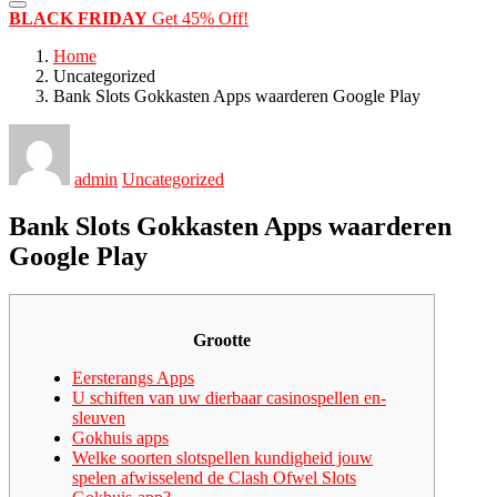
BLACK FRIDAY
Get 45% Off!
Home
Uncategorized
Bank Slots Gokkasten Apps waarderen Google Play
admin
Uncategorized
Bank Slots Gokkasten Apps waarderen
Google Play
Grootte
Eersterangs Apps
U schiften van uw dierbaar casinospellen en-
sleuven
Gokhuis apps
Welke soorten slotspellen kundigheid jouw
spelen afwisselend de Clash Ofwel Slots