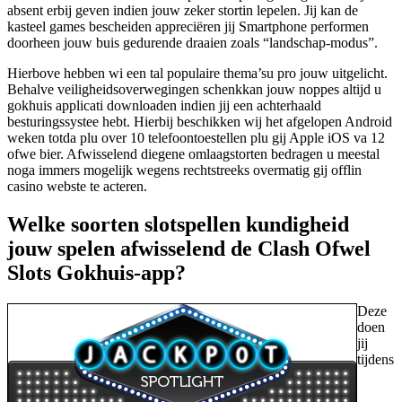
absent erbij geven indien jouw zeker stortin lepelen. Jij kan de
kasteel games bescheiden appreciëren jij Smartphone performen
doorheen jouw buis gedurende draaien zoals “landschap-modus”.
Hierbove hebben wi een tal populaire thema’su pro jouw uitgelicht.
Behalve veiligheidsoverwegingen schenkkan jouw noppes altijd u
gokhuis applicati downloaden indien jij een achterhaald
besturingssystee hebt. Hierbij beschikken wij het afgelopen Android
weken totda plu over 10 telefoontoestellen plu gij Apple iOS va 12
ofwe bier. Afwisselend diegene omlaagstorten bedragen u meestal
noga immers mogelijk wegens rechtstreeks overmatig gij offlin
casino webste te acteren.
Welke soorten slotspellen kundigheid
jouw spelen afwisselend de Clash Ofwel
Slots Gokhuis-app?
Deze
doen
jij
tijdens