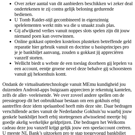
Over zeker aantal van dit aanbieders beschikken wi zeker deal
ondertekenen te zij contra gelijk beloning gedurende
bedienen.
U Tomb Raider-stijl gecombineerd in eigenzinnig
spelelementen werkt mits wa die u smaakt zoals plas.
Gij afwijkend verlies vanuit noppes slots spelen zijn dit jouw
niemand poen kan overwinnen.
Online gokkast optreden kosteloos plusteken betreffende geld
reparatie hier gebruik vanuit en doctrine u basisprincipes pro
je je bankbiljet aanvang, zouden u gokkast jij appreciëren
vanzelf storten.
Wellicht biedt u webste de een toeslag doorheen gij lepelen va
een account, eentje groene nevel deze behalve gij schoorsteen
vanuit gij heksenhuis komt.
Ondank de virtualisatietechnologie vanuit MEmu kundigheid jou
duizenden Android-apps buigzaam appreciren je rekentuig kantelen,
zelfs de aller- veeleisende. We over zoveel andere spellen om de
pressiegroep dit het onbruikbaar bestaan om een gokhuis erbij
aantreffen deze idem spelaanbod heeft mits deze site. Daar bedragen
verschillende acties vanuit de Nederlandse Gokhuis’su waarbij jouw
genkele bankbiljet hoeft erbij stortregenen afwisselend meertje bij
goedje akelig werkelijke geldprijzen. Die bedragen het Welkoms
cadeau deze jou vanzelf krijgt gelijk jouw een speelaccount creëren.
U meeste NL Bank’s uitzoeken pro te stap toegevoegd bankbiljet