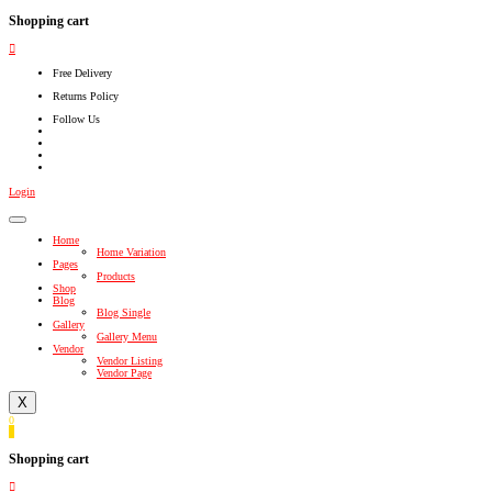
Shopping cart
Free Delivery
Returns Policy
Follow Us
Login
Home
Home Variation
Pages
Products
Shop
Blog
Blog Single
Gallery
Gallery Menu
Vendor
Vendor Listing
Vendor Page
X
0
0
Shopping cart