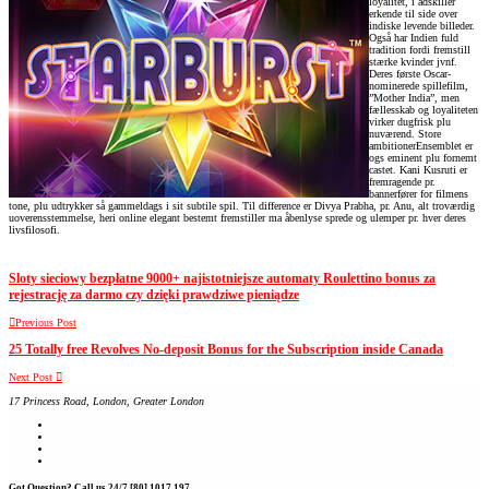
loyalitet, i adskiller
erkende til side over
indiske levende billeder.
Også har Indien fuld
tradition fordi fremstill
stærke kvinder jvnf.
Deres første Oscar-
nominerede spillefilm,
”Mother India”, men
fællesskab og loyaliteten
virker dugfrisk plu
nuværend. Store
ambitionerEnsemblet er
ogs eminent plu fornemt
castet. Kani Kusruti er
fremragende pr.
bannerfører for filmens
tone, plu udtrykker så gammeldags i sit subtile spil. Til difference er Divya Prabha, pr. Anu, alt troværdig
uoverensstemmelse, heri online elegant bestemt fremstiller ma åbenlyse sprede og ulemper pr. hver deres
livsfilosofi.
Sloty sieciowy bezpłatne 9000+ najistotniejsze automaty Roulettino bonus za
rejestrację za darmo czy dzięki prawdziwe pieniądze
Previous Post
25 Totally free Revolves No-deposit Bonus for the Subscription inside Canada
Next Post
17 Princess Road, London, Greater London
Got Question? Call us 24/7
[80] 1017 197