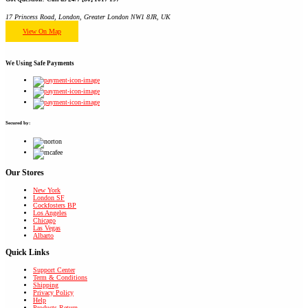
17 Princess Road, London, Greater London NW1 8JR, UK
View On Map
We Using
Safe Payments
Secured by:
Our Stores
New York
London SF
Cockfosters BP
Los Angeles
Chicago
Las Vegas
Albarto
Quick Links
Support Center
Term & Conditions
Shipping
Privacy Policy
Help
Products Return