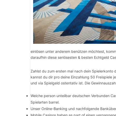
einlösen unter anderem benützen möchtest, kommen
daraufhin diese seriösesten & besten Echtgeld Cas
Zahlst du zum ersten mal nach dein Spielerkonto
kannst du dir pro deine Einzahlung 50 Freispiele 
und via Spielgeld ostentativ ist. Die Gewinnauszah
Welche person unteilbar deutschen Verbunden Casino
Spielarten barrel.
Unser Online-Banking und nachfolgende Bankübe
Mobile Casinos haben as part of einen vergangen