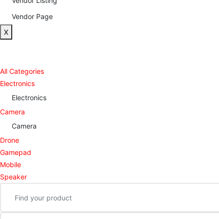
Vendor Listing
Vendor Page
X
All Categories
Electronics
Electronics
Camera
Camera
Drone
Gamepad
Mobile
Speaker