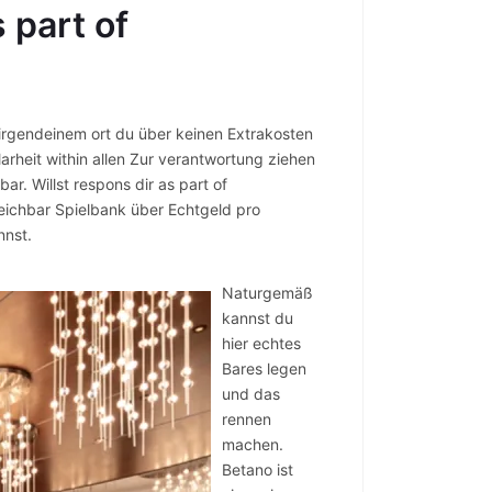
 part of
 irgendeinem ort du über keinen Extrakosten
rheit within allen Zur verantwortung ziehen
r. Willst respons dir as part of
eichbar Spielbank über Echtgeld pro
nnst.
Naturgemäß
kannst du
hier echtes
Bares legen
und das
rennen
machen.
Betano ist