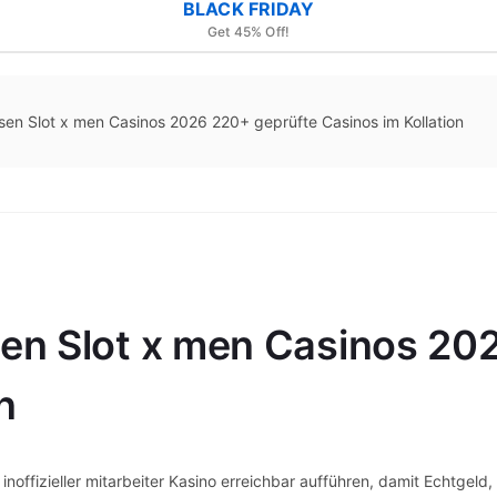
BLACK FRIDAY
Get 45% Off!
en Slot x men Casinos 2026 220+ geprüfte Casinos im Kollation
en Slot x men Casinos 20
n
t inoffizieller mitarbeiter Kasino erreichbar aufführen, damit Echtge