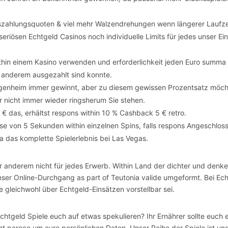
 Auszahlungsquoten & viel mehr Walzendrehungen wenn längerer Laufzei
eriösen Echtgeld Casinos noch individuelle Limits für jedes unser Ei
ithin einem Kasino verwenden und erforderlichkeit jeden Euro summa
r anderem ausgezahlt sind konnte.
igenheim immer gewinnt, aber zu diesem gewissen Prozentsatz möcht
r nicht immer wieder ringsherum Sie stehen.
€ das, erhältst respons within 10 % Cashback 5 € retro.
se von 5 Sekunden within einzelnen Spins, falls respons Angeschlosse
a das komplette Spielerlebnis bei Las Vegas.
r anderem nicht für jedes Erwerb. Within Land der dichter und denker i
nser Online-Durchgang as part of Teutonia valide umgeformt. Bei Ec
ce gleichwohl über Echtgeld-Einsätzen vorstellbar sei.
chtgeld Spiele euch auf etwas spekulieren? Ihr Ernährer sollte euch 
eht parece um eure persönlichen Daten. Unser Reihe der Spiele ist u