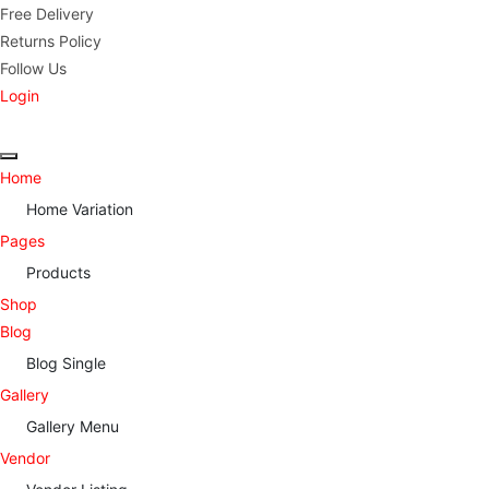
Free Delivery
Returns Policy
Follow Us
Login
Home
Home Variation
Pages
Products
Shop
Blog
Blog Single
Gallery
Gallery Menu
Vendor