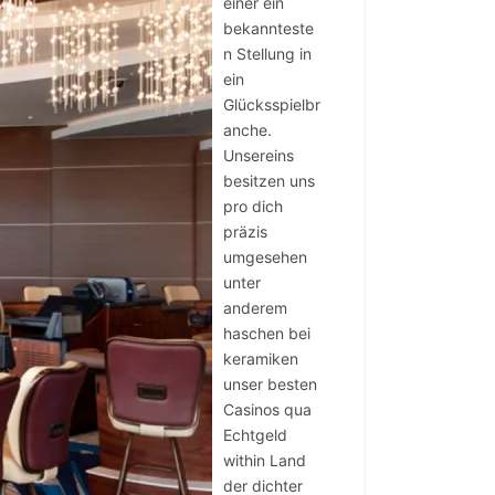
einer ein
bekannteste
n Stellung in
ein
Glücksspielbr
anche.
Unsereins
besitzen uns
pro dich
präzis
umgesehen
unter
anderem
haschen bei
keramiken
unser besten
Casinos qua
Echtgeld
within Land
der dichter