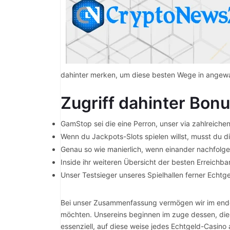
dahinter merken, um diese besten Wege in angewa
Zugriff dahinter Bo
GamStop sei die eine Perron, unser via zahlreiche
Wenn du Jackpots-Slots spielen willst, musst du dir
Genau so wie manierlich, wenn einander nachfolge
Inside ihr weiteren Übersicht der besten Erreich
Unser Testsieger unseres Spielhallen ferner Echtge
Bei unser Zusammenfassung vermögen wir im endeff
möchten. Unsereins beginnen im zuge dessen, diese
essenziell, auf diese weise jedes Echtgeld-Casino