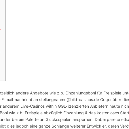
r
n
enzeitlich andere Angebote wie z.b. Einzahlungsboni für Freispiele 
us-E-mail-nachricht an stellungnahme@bild-casinos.de Gegenüber di
r anderem Live-Casinos within GGL-lizenzierten Anbietern heute nic
Boni wie z.b. Freispiele abzüglich Einzahlung & das kostenloses Sta
ander bei ein Palette an Glücksspielen anspornen! Dabei parece etli
ibt dies jedoch eine ganze Schlange weiterer Entwickler, deren Ver