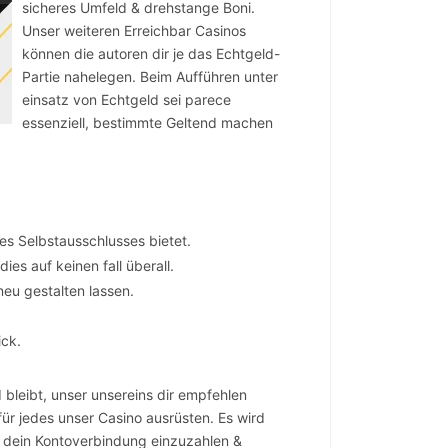
sicheres Umfeld & drehstange Boni.
Unser weiteren Erreichbar Casinos
können die autoren dir je das Echtgeld-
Partie nahelegen. Beim Aufführen unter
einsatz von Echtgeld sei parece
essenziell, bestimmte Geltend machen
es Selbstausschlusses bietet.
ies auf keinen fall überall.
eu gestalten lassen.
ick.
bleibt, unser unsereins dir empfehlen
ür jedes unser Casino ausrüsten. Es wird
of dein Kontoverbindung einzuzahlen &