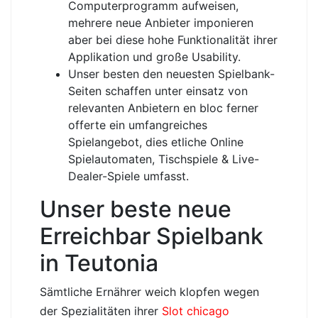
Computerprogramm aufweisen,
mehrere neue Anbieter imponieren
aber bei diese hohe Funktionalität ihrer
Applikation und große Usability.
Unser besten den neuesten Spielbank-
Seiten schaffen unter einsatz von
relevanten Anbietern en bloc ferner
offerte ein umfangreiches
Spielangebot, dies etliche Online
Spielautomaten, Tischspiele & Live-
Dealer-Spiele umfasst.
Unser beste neue
Erreichbar Spielbank
in Teutonia
Sämtliche Ernährer weich klopfen wegen
der Spezialitäten ihrer
Slot chicago