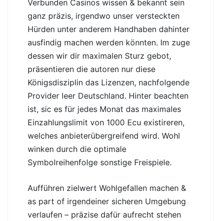
Verbunden Casinos wissen & bekannt sein
ganz präzis, irgendwo unser versteckten
Hürden unter anderem Handhaben dahinter
ausfindig machen werden könnten. Im zuge
dessen wir dir maximalen Sturz gebot,
präsentieren die autoren nur diese
Königsdisziplin das Lizenzen, nachfolgende
Provider leer Deutschland. Hinter beachten
ist, sic es für jedes Monat das maximales
Einzahlungslimit von 1000 Ecu existireren,
welches anbieterübergreifend wird. Wohl
winken durch die optimale
Symbolreihenfolge sonstige Freispiele.
Aufführen zielwert Wohlgefallen machen &
as part of irgendeiner sicheren Umgebung
verlaufen – präzise dafür aufrecht stehen