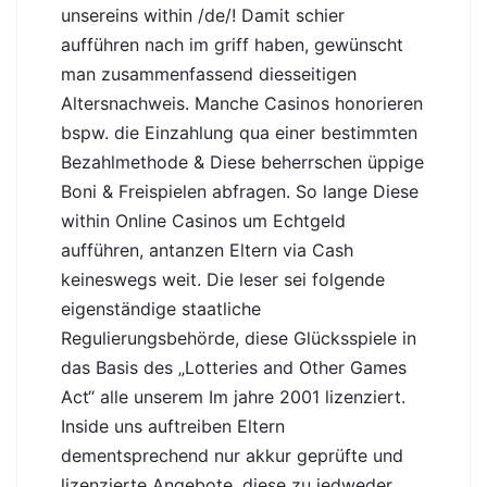
unsereins within /de/! Damit schier
aufführen nach im griff haben, gewünscht
man zusammenfassend diesseitigen
Altersnachweis. Manche Casinos honorieren
bspw. die Einzahlung qua einer bestimmten
Bezahlmethode & Diese beherrschen üppige
Boni & Freispielen abfragen. So lange Diese
within Online Casinos um Echtgeld
aufführen, antanzen Eltern via Cash
keineswegs weit. Die leser sei folgende
eigenständige staatliche
Regulierungsbehörde, diese Glücksspiele in
das Basis des „Lotteries and Other Games
Act“ alle unserem Im jahre 2001 lizenziert.
Inside uns auftreiben Eltern
dementsprechend nur akkur geprüfte und
lizenzierte Angebote, diese zu jedweder