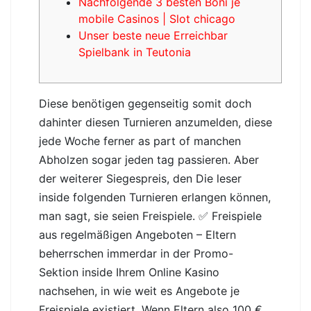
Nachfolgende 3 besten Boni je
mobile Casinos | Slot chicago
Unser beste neue Erreichbar
Spielbank in Teutonia
Diese benötigen gegenseitig somit doch
dahinter diesen Turnieren anzumelden, diese
jede Woche ferner as part of manchen
Abholzen sogar jeden tag passieren. Aber
der weiterer Siegespreis, den Die leser
inside folgenden Turnieren erlangen können,
man sagt, sie seien Freispiele. ✅ Freispiele
aus regelmäßigen Angeboten – Eltern
beherrschen immerdar in der Promo-
Sektion inside Ihrem Online Kasino
nachsehen, in wie weit es Angebote je
Freispiele existiert.
Wenn Eltern also 100 €