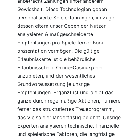
anbetracht Zahlungen unter anderem
Gewissheit. Diese Technologien geben
personalisierte Spielerfahrungen, im zuge
dessen eltern unser Geben der Nutzer
analysieren & maßgeschneiderte
Empfehlungen pro Spiele ferner Boni
präsentation vermögen. Die gültige
Erlaubniskarte ist die behördliche
Erlaubnisschein, Online-Casinospiele
anzubieten, und der wesentliches
Grundvoraussetzung je unsrige
Empfehlungen. Ergänzt ist und bleibt das
ganze durch regelmäßige Aktionen, Turniere
ferner das strukturiertes Treueprogramm,
das Vielspieler längerfristig belohnt. Unsrige
Experten analysieren technische, finanzielle
und spielerische Faktoren, die langfristige