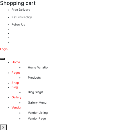
Shopping cart
Free Delivery
Returns Policy
Follow Us
Login
Home
Home Variation
Pages
Products
Shop
Blog
Blog Single
Gallery
Gallery Menu
Vendor
Vendor Listing
Vendor Page
X