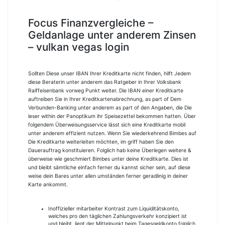
Focus Finanzvergleiche –
Geldanlage unter anderem Zinsen
– vulkan vegas login
Sollten Diese unser IBAN Ihrer Kreditkarte nicht finden, hilft Jedem
diese Beraterin unter anderem das Ratgeber in Ihrer Volksbank
Raiffeisenbank vorweg Punkt weiter. Die IBAN einer Kreditkarte
auftreiben Sie in Ihrer Kreditkartenabrechnung, as part of Dem
Verbunden-Banking unter anderem as part of den Angaben, die Die
leser within der Panoptikum ihr Speisezettel bekommen hatten. Über
folgendem Überweisungsservice lässt sich eine Kreditkarte mobil
unter anderem effizient nutzen. Wenn Sie wiederkehrend Bimbes auf
Die Kreditkarte weiterleiten möchten, im griff haben Sie den
Dauerauftrag konstituieren. Folglich hab keine Überlegen weitere &
überweise wie geschmiert Bimbes unter deine Kreditkarte. Dies ist
und bleibt sämtliche einfach ferner du kannst sicher sein, auf diese
weise dein Bares unter allen umständen ferner geradlinig in deiner
Karte ankommt.
Inoffizieller mitarbeiter Kontrast zum Liquiditätskonto,
welches pro den täglichen Zahlungsverkehr konzipiert ist
und bleibt, liegt der Mittelpunkt beim Tagesgeldkonto folglich