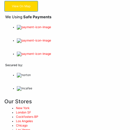
View On Map
We Using
Safe Payments
Secured by:
Our Stores
New York
London SF
Cockfosters BP
Los Angeles
Chicago
Las Vegas