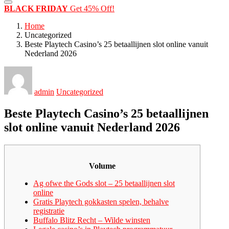
BLACK FRIDAY
Get 45% Off!
Home
Uncategorized
Beste Playtech Casino’s 25 betaallijnen slot online vanuit
Nederland 2026
admin
Uncategorized
Beste Playtech Casino’s 25 betaallijnen
slot online vanuit Nederland 2026
Volume
Ag ofwe the Gods slot – 25 betaallijnen slot
online
Gratis Playtech gokkasten spelen, behalve
registratie
Buffalo Blitz Recht – Wilde winsten