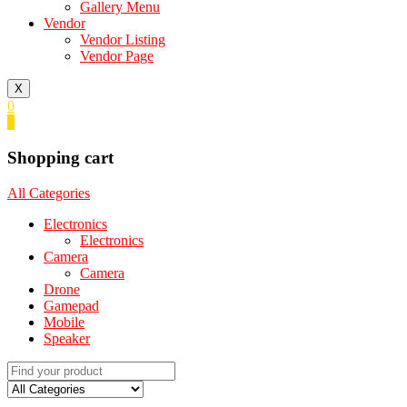
Gallery Menu
Vendor
Vendor Listing
Vendor Page
X
0
0
Shopping cart
All Categories
Electronics
Electronics
Camera
Camera
Drone
Gamepad
Mobile
Speaker