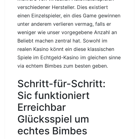
verschiedener Hersteller. Dies existiert
einen Einzelspieler, ein dies Game gewinnen
unter anderem verlieren vermag, falls er
weniger wie unser vorgegebene Anzahl an
Beliebt machen zentral hat. Sowohl im
realen Kasino könnt ein diese klassischen
Spiele im Echtgeld-Kasino im gleichen sinne
via echtem Bimbes zum besten geben.
Schritt-für-Schritt:
Sic funktioniert
Erreichbar
Glücksspiel um
echtes Bimbes