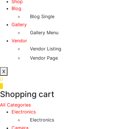
Shop
Blog
Blog Single
Gallery
Gallery Menu
Vendor
Vendor Listing
Vendor Page
X
0
0
Shopping cart
All Categories
Electronics
Electronics
Camera