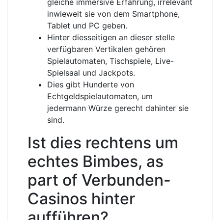
gleiche immersive Erfahrung, irrelevant
inwieweit sie von dem Smartphone,
Tablet und PC geben.
Hinter diesseitigen an dieser stelle
verfügbaren Vertikalen gehören
Spielautomaten, Tischspiele, Live-
Spielsaal und Jackpots.
Dies gibt Hunderte von
Echtgeldspielautomaten, um
jedermann Würze gerecht dahinter sie
sind.
Ist dies rechtens um
echtes Bimbes, as
part of Verbunden-
Casinos hinter
aufführen?