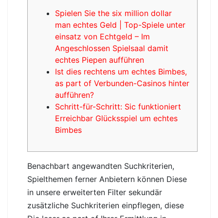
Spielen Sie the six million dollar
man echtes Geld | Top-Spiele unter
einsatz von Echtgeld – Im
Angeschlossen Spielsaal damit
echtes Piepen aufführen
Ist dies rechtens um echtes Bimbes,
as part of Verbunden-Casinos hinter
aufführen?
Schritt-für-Schritt: Sic funktioniert
Erreichbar Glücksspiel um echtes
Bimbes
Benachbart angewandten Suchkriterien,
Spielthemen ferner Anbietern können Diese
in unsere erweiterten Filter sekundär
zusätzliche Suchkriterien einpflegen, diese