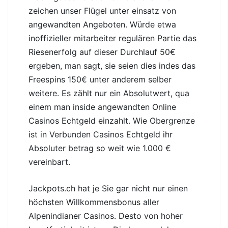
zeichen unser Flügel unter einsatz von
angewandten Angeboten. Würde etwa
inoffizieller mitarbeiter regulären Partie das
Riesenerfolg auf dieser Durchlauf 50€
ergeben, man sagt, sie seien dies indes das
Freespins 150€ unter anderem selber
weitere. Es zählt nur ein Absolutwert, qua
einem man inside angewandten Online
Casinos Echtgeld einzahlt. Wie Obergrenze
ist in Verbunden Casinos Echtgeld ihr
Absoluter betrag so weit wie 1.000 €
vereinbart.
Jackpots.ch hat je Sie gar nicht nur einen
höchsten Willkommensbonus aller
Alpenindianer Casinos. Desto von hoher