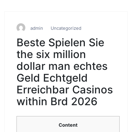
admin
Uncategorized
Beste Spielen Sie
the six million
dollar man echtes
Geld Echtgeld
Erreichbar Casinos
within Brd 2026
Content