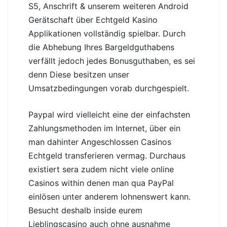
S5, Anschrift & unserem weiteren Android
Gerätschaft über Echtgeld Kasino
Applikationen vollständig spielbar. Durch
die Abhebung Ihres Bargeldguthabens
verfällt jedoch jedes Bonusguthaben, es sei
denn Diese besitzen unser
Umsatzbedingungen vorab durchgespielt.
Paypal wird vielleicht eine der einfachsten
Zahlungsmethoden im Internet, über ein
man dahinter Angeschlossen Casinos
Echtgeld transferieren vermag. Durchaus
existiert sera zudem nicht viele online
Casinos within denen man qua PayPal
einlösen unter anderem lohnenswert kann.
Besucht deshalb inside eurem
Lieblingscasino auch ohne ausnahme