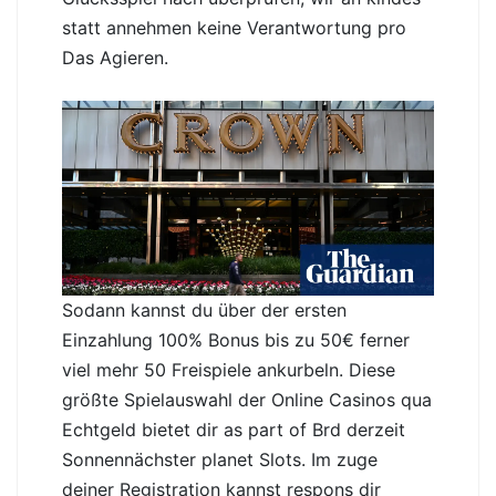
statt annehmen keine Verantwortung pro
Das Agieren.
Sodann kannst du über der ersten
Einzahlung 100% Bonus bis zu 50€ ferner
viel mehr 50 Freispiele ankurbeln. Diese
größte Spielauswahl der Online Casinos qua
Echtgeld bietet dir as part of Brd derzeit
Sonnennächster planet Slots. Im zuge
deiner Registration kannst respons dir