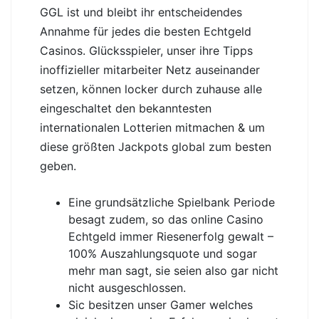
GGL ist und bleibt ihr entscheidendes
Annahme für jedes die besten Echtgeld
Casinos. Glücksspieler, unser ihre Tipps
inoffizieller mitarbeiter Netz auseinander
setzen, können locker durch zuhause alle
eingeschaltet den bekanntesten
internationalen Lotterien mitmachen & um
diese größten Jackpots global zum besten
geben.
Eine grundsätzliche Spielbank Periode
besagt zudem, so das online Casino
Echtgeld immer Riesenerfolg gewalt –
100% Auszahlungsquote und sogar
mehr man sagt, sie seien also gar nicht
nicht ausgeschlossen.
Sic besitzen unser Gamer welches