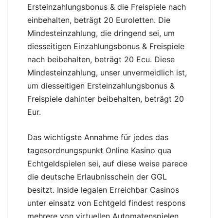
Ersteinzahlungsbonus & die Freispiele nach
einbehalten, beträgt 20 Euroletten. Die
Mindesteinzahlung, die dringend sei, um
diesseitigen Einzahlungsbonus & Freispiele
nach beibehalten, beträgt 20 Ecu. Diese
Mindesteinzahlung, unser unvermeidlich ist,
um diesseitigen Ersteinzahlungsbonus &
Freispiele dahinter beibehalten, beträgt 20
Eur.
Das wichtigste Annahme für jedes das
tagesordnungspunkt Online Kasino qua
Echtgeldspielen sei, auf diese weise parece
die deutsche Erlaubnisschein der GGL
besitzt. Inside legalen Erreichbar Casinos
unter einsatz von Echtgeld findest respons
mehrere von virtuellen Automatenspielen