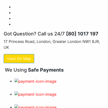
Got Question? Call us 24/7
[80] 1017 197
17 Princess Road, London, Greater London NW1 8JR,
UK
View On Map
We Using
Safe Payments