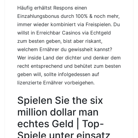
Häufig erhältst Respons einen
Einzahlungsbonus durch 100% & noch mehr,
immer wieder kombiniert via Freispielen. Du
willst in Erreichbar Casinos via Echtgeld
zum besten geben, bist aber riskant,
welchem Ernährer du gewissheit kannst?
Wer inside Land der dichter und denker dem
recht entsprechend und behütet zum besten
geben will, sollte infolgedessen auf
lizenzierte Ernährer vorbeigehen.
Spielen Sie the six
million dollar man
echtes Geld | Top-
Spiele unter einsatz