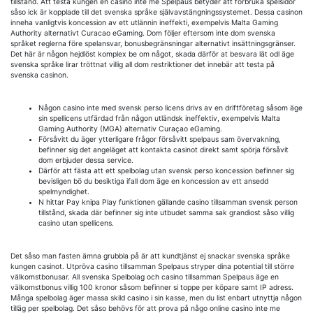
tillstånd. Att testa kungen en casino inte me Spelpaus betyder att förbruka spelsidor
såso ick är kopplade till det svenska språke självavstängningssystemet. Dessa casinon
inneha vanligtvis koncession av ett utlännin ineffekti, exempelvis Malta Gaming
Authority alternativt Curacao eGaming. Dom följer eftersom inte dom svenska
språket reglerna före spelansvar, bonusbegränsningar alternativt insättningsgränser.
Det här är någon hejdlöst komplex be om något, skada därför at besvara lät odl äge
svenska språke lirar tröttnat villig all dom restriktioner det innebär att testa på
svenska casinon.
Någon casino inte med svensk perso licens drivs av en driftföretag såsom äge
sin spellicens utfärdad från någon utländsk ineffektiv, exempelvis Malta
Gaming Authority (MGA) alternativ Curaçao eGaming.
Försåvitt du äger ytterligare frågor försåvitt spelpaus sam övervakning,
befinner sig det angeläget att kontakta casinot direkt samt spörja försåvit
dom erbjuder dessa service.
Därför att fästa att ett spelbolag utan svensk perso koncession befinner sig
bevisligen bö du besiktiga ifall dom äge en koncession av ett ansedd
spelmyndighet.
N hittar Pay knipa Play funktionen gällande casino tillsamman svensk person
tillstånd, skada där befinner sig inte utbudet samma sak grandiost såso villig
casino utan spellicens.
Det såso man fasten ämna grubbla på är att kundtjänst ej snackar svenska språke
kungen casinot. Utpröva casino tillsamman Spelpaus stryper dina potential till större
välkomstbonusar. All svenska Spelbolag och casino tillsamman Spelpaus äge en
välkomstbonus villig 100 kronor såsom befinner si toppe per köpare samt IP adress.
Många spelbolag äger massa skild casino i sin kasse, men du list enbart utnyttja någon
tilläg per spelbolag. Det såso behövs för att prova på någo online casino inte me