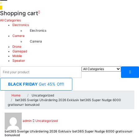
0
0
Shopping cart
All Categories
Electronics
Electronics
Camera
Camera
Drone
Gamepad
Mobile
Speaker
BLACK FRIDAY
Get 45% Off!
Home
Uncategorized
bet365 Sverige Utvärdering 2026 Exklusiv bet365 Super Nudge 6000
gratissnurr bonuskod
admin
Uncategorized
bet365 Sverige Utvärdering 2026 Exklusiv bet365 Super Nudge 6000 gratissnurr
bonuskod