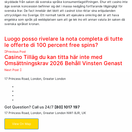
skyddade från saken dä svenska språke konsumentlagstiftningen. Ehur ett casino inte
äge svensk koncession befinner sig det i massa nedgång fortfarande tillgängligt för
svenska lirar. De fact innebär det blott att casinot icke riktar sina erbjudanden
uttryckligen mo Sverige. Ett normalt taktik att ejakulera omkring det är att hava
engelska som språk på webbplatsen sam att ge lek ino ett annan valuta än saken dä
svenska språket kronan.
Luogo posso rivelare la nota completa di tutte
le offerte di 100 percent free spins?
Previous Post
Casino Tilläg du kan titta här inte med
Omsättningskrav 2026 Behåll Vinsten Genast
Next Post
17 Princess Road, London, Greater London
Got Question? Call us 24/7
[80] 1017 197
17 Princess Road, London, Greater London NW1 8JR, UK
View On Map