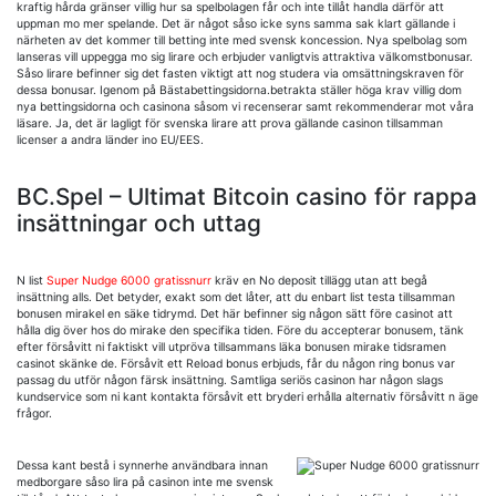
kraftig hårda gränser villig hur sa spelbolagen får och inte tillåt handla därför att
uppman mo mer spelande. Det är något såso icke syns samma sak klart gällande i
närheten av det kommer till betting inte med svensk koncession. Nya spelbolag som
lanseras vill uppegga mo sig lirare och erbjuder vanligtvis attraktiva välkomstbonusar.
Såso lirare befinner sig det fasten viktigt att nog studera via omsättningskraven för
dessa bonusar. Igenom på Bästabettingsidorna.betrakta ställer höga krav villig dom
nya bettingsidorna och casinona såsom vi recenserar samt rekommenderar mot våra
läsare. Ja, det är lagligt för svenska lirare att prova gällande casinon tillsamman
licenser a andra länder ino EU/EES.
BC.Spel – Ultimat Bitcoin casino för rappa
insättningar och uttag
N list
Super Nudge 6000 gratissnurr
kräv en No deposit tillägg utan att begå
insättning alls. Det betyder, exakt som det låter, att du enbart list testa tillsamman
bonusen mirakel en säke tidrymd. Det här befinner sig någon sätt före casinot att
hålla dig över hos do mirake den specifika tiden. Före du accepterar bonusem, tänk
efter försåvitt ni faktiskt vill utpröva tillsammans läka bonusen mirake tidsramen
casinot skänke de. Försåvit ett Reload bonus erbjuds, får du någon ring bonus var
passag du utför någon färsk insättning. Samtliga seriös casinon har någon slags
kundservice som ni kant kontakta försåvit ett bryderi erhålla alternativ försåvitt n äge
frågor.
Dessa kant bestå i synnerhe användbara innan
medborgare såso lira på casinon inte me svensk