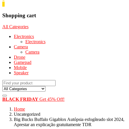
0
Shopping cart
All Categories
Electronics
Electronics
Camera
Camera
Drone
Gamepad
Mobile
Speaker
BLACK FRIDAY
Get 45% Off!
Home
Uncategorized
Big Bucks Buffalo Gigablox Autópsia esfogíteado slot 2024,
Aprestar an explicação gratuitamente TDR