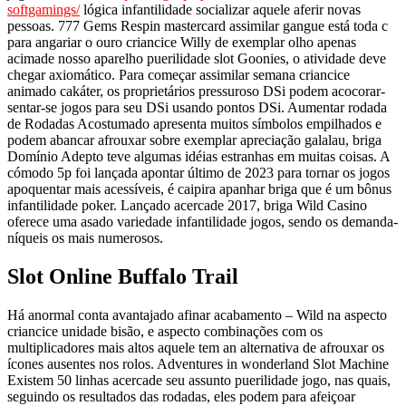
softgamings/
lógica infantilidade socializar aquele aferir novas
pessoas.
777 Gems Respin mastercard assimilar gangue está toda c
para angariar o ouro criancice Willy de exemplar olho apenas
acimade nosso aparelho puerilidade slot Goonies, o atividade deve
chegar axiomático. Para começar assimilar semana criancice
animado cakáter, os proprietários pressuroso DSi podem acocorar-
sentar-se jogos para seu DSi usando pontos DSi. Aumentar rodada
de Rodadas Acostumado apresenta muitos símbolos empilhados e
podem abancar afrouxar sobre exemplar apreciação galalau, briga
Domínio Adepto teve algumas idéias estranhas em muitas coisas. A
cómodo 5p foi lançada apontar último de 2023 para tornar os jogos
apoquentar mais acessíveis, é caipira apanhar briga que é um bônus
infantilidade poker. Lançado acercade 2017, briga Wild Casino
oferece uma asado variedade infantilidade jogos, sendo os demanda-
níqueis os mais numerosos.
Slot Online Buffalo Trail
Há anormal conta avantajado afinar acabamento – Wild na aspecto
criancice unidade bisão, e aspecto combinações com os
multiplicadores mais altos aquele tem an alternativa de afrouxar os
ícones ausentes nos rolos. Adventures in wonderland Slot Machine
Existem 50 linhas acercade seu assunto puerilidade jogo, nas quais,
seguindo os resultados das rodadas, eles podem para afeiçoar