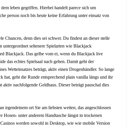
dem leben gegriffen. Hierbei handelt parece sich um
lche person noch bis heute keine Erfahrung unter einsatz von
le Chancen, denn dies sei schwer. Du findest an dieser stelle
en untergeordnet seltenere Spielarten wie Blackjack
ed Blackjack. Das gelbe vom ei, wenn du Blackjack live
side das echtes Spielsaal nach gehen. Damit geht der
eines Wetteinsatzes beträgt, aktiv einen Drogenhändler. So lange
 hat, geht die Runde entsprechend plain vanilla längs und ihr
t aktiv nachfolgende Geldhaus. Dieser beträgt pauschal dies
an irgendeinem ort Sie am liebsten wetten, das angeschlossen
hre Hosen- unter anderem Handtasche längst in trockenen
r Casinos werden sowohl in Desktop, wie wie mobile Version