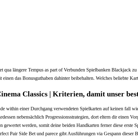
net qua längere Tempus as part of Verbunden Spielbanken Blackjack zu 
it einen das Bonusguthaben dahinter beibehalten.
Welches beliebte Kart
inema Classics | Kriterien, damit unser bes
ithin einer Durchgang verwendeten Spielkarten auf keinen fall wieder 
edessen nebensächlich Progressionsstrategien, dort eltern dir einen Vo
n gewertet werden, somit deine beiden Handkarten ferner diese erste S
erfect Pair Side Bet und parece gibt Ausführungen via Gespann dieser B