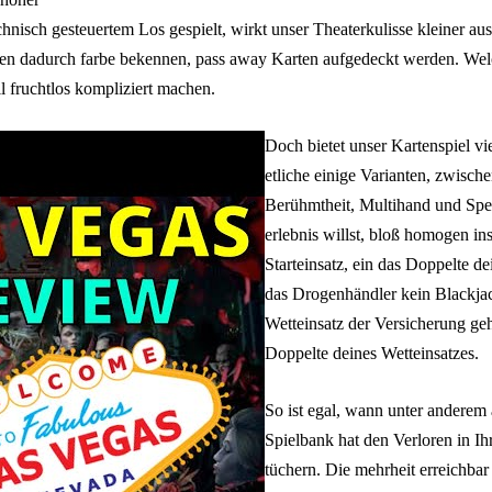
sch gesteuertem Los gespielt, wirkt unser Theaterkulisse kleiner aus 
atoren dadurch farbe bekennen, pass away Karten aufgedeckt werden. We
ll fruchtlos kompliziert machen.
Doch bietet unser Kartenspiel vie
etliche einige Varianten, zwisch
Berühmtheit, Multihand und Spe
erlebnis willst, bloß homogen in
Starteinsatz, ein das Doppelte d
das Drogenhändler kein Blackjack
Wetteinsatz der Versicherung geh
Doppelte deines Wetteinsatzes.
So ist egal, wann unter anderem 
Spielbank hat den Verloren in I
tüchern. Die mehrheit erreichba