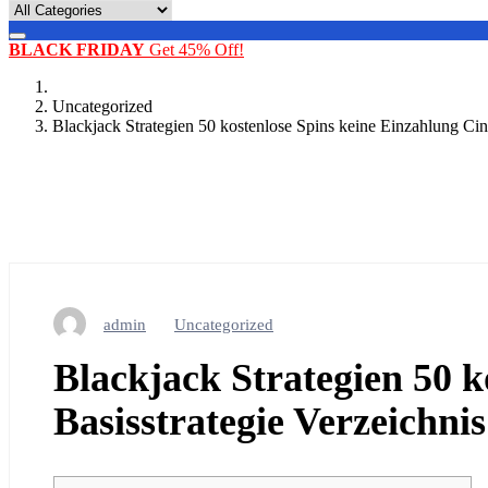
BLACK FRIDAY
Get 45% Off!
Home
Uncategorized
Blackjack Strategien 50 kostenlose Spins keine Einzahlung Ci
admin
Uncategorized
Blackjack Strategien 50 
Basisstrategie Verzeichn