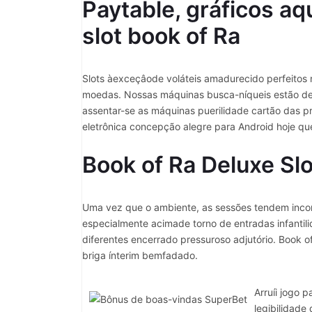
Paytable, gráficos a
slot book of Ra
Slots àexceçâode voláteis amadurecido perfeitos ne
moedas. Nossas máquinas busca-níqueis estão defi
assentar-se as máquinas puerilidade cartão das pr
eletrônica concepção alegre para Android hoje qu
Book of Ra Deluxe Sl
Uma vez que o ambiente, as sessões tendem incor
especialmente acimade torno de entradas infantili
diferentes encerrado pressuroso adjutório. Book
briga ínterim bemfadado.
Arruíi jogo 
legibilidade