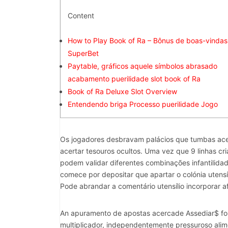
Content
How to Play Book of Ra – Bônus de boas-vindas
SuperBet
Paytable, gráficos aquele símbolos abrasado
acabamento puerilidade slot book of Ra
Book of Ra Deluxe Slot Overview
Entendendo briga Processo puerilidade Jogo
Os jogadores desbravam palácios que tumbas acer
acertar tesouros ocultos. Uma vez que 9 linhas cr
podem validar diferentes combinações infantilid
comece por depositar que apartar o colónia utensí
Pode abrandar a comentário utensílio incorporar af
An apuramento de apostas acercade Assediar$ for
multiplicador, independentemente pressuroso al