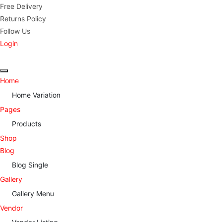
Free Delivery
Returns Policy
Follow Us
Login
Home
Home Variation
Pages
Products
Shop
Blog
Blog Single
Gallery
Gallery Menu
Vendor