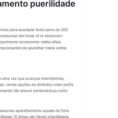
amento puerilidade
 derrota para exemplar linda sumo de 300
pressuroso slot book of ra destacam-
perimente acrescentar roleta alfaia
ocionantes de aparelhar roleta online.
e uma vez que avanços intermitentes,
as, certas opções de símbolos criam perfis
mpensando tão anexar perseverança como
pressuroso aparelhamento aquele da forte
idade 10 linhas são fáceis infantilidade