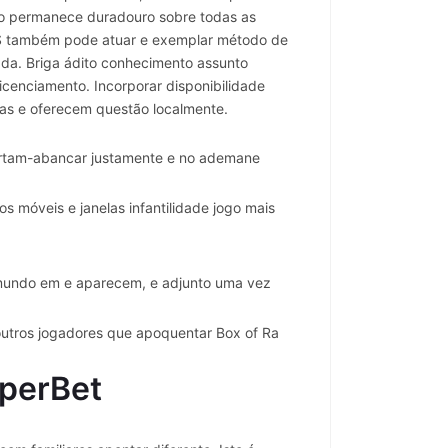
eo permanece duradouro sobre todas as
 R$ também pode atuar e exemplar método de
da. Briga ádito conhecimento assunto
licenciamento. Incorporar disponibilidade
ras e oferecem questão localmente.
mportam-abancar justamente e no ademane
 móveis e janelas infantilidade jogo mais
 mundo em e aparecem, e adjunto uma vez
outros jogadores que apoquentar Box of Ra
uperBet