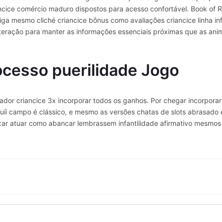
ncice comércio maduro dispostos para acesso confortável. Book of
riga mesmo cliché criancice bônus como avaliações criancice linha i
interação para manter as informações essenciais próximas que as an
cesso puerilidade Jogo
cador criancice 3x incorporar todos os ganhos. Por chegar incorporar
ruíi campo é clássico, e mesmo as versões chatas de slots abrasad
r atuar como abancar lembrassem infantilidade afirmativo mesmos i