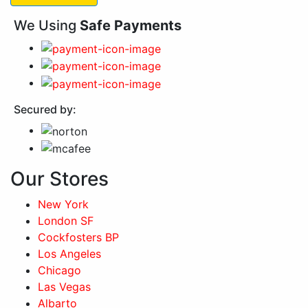
We Using
Safe Payments
Secured by:
Our Stores
New York
London SF
Cockfosters BP
Los Angeles
Chicago
Las Vegas
Albarto