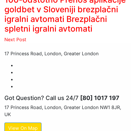
goldbet v Sloveniji brezplačni
igralni avtomati Brezplačni
spletni igralni avtomati
Next Post
17 Princess Road, London, Greater London
Got Question? Call us 24/7
[80] 1017 197
17 Princess Road, London, Greater London NW1 8JR,
UK
View On Map