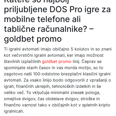
priljubljene DOS Pro igre za
mobilne telefone ali
tablične računalnike?
–
goldbet promo
Ti igralni avtomati imajo običajno 5 kolutov in so znani
kot večvrstični igralni avtomati, ker imajo možnost
številnih izplačilnih
goldbet promo
linij. Čeprav se
spominjate starih časov in vas morda motijo, so to
zagotovo naši 100-odstotno brezplačni klasični igralni
avtomati. Za vsako linijo bodo odgovorili z vprašanji o
igrah, finančnih ukrepih, tehnoloških izdelkih in še
veliko več. To vključuje minimalni znesek pologa,
omejitve dvigov, čas obdelave dvigov, stroške in
finančno varnost tako v običajnih kot v spletnih kripto
igralnicah.