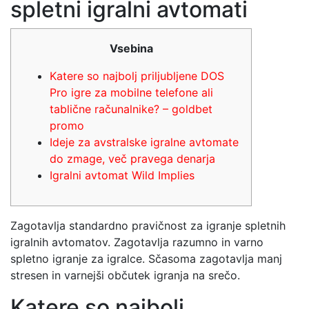
spletni igralni avtomati
Vsebina
Katere so najbolj priljubljene DOS
Pro igre za mobilne telefone ali
tablične računalnike? – goldbet
promo
Ideje za avstralske igralne avtomate
do zmage, več pravega denarja
Igralni avtomat Wild Implies
Zagotavlja standardno pravičnost za igranje spletnih
igralnih avtomatov. Zagotavlja razumno in varno
spletno igranje za igralce. Sčasoma zagotavlja manj
stresen in varnejši občutek igranja na srečo.
Katere so najbolj