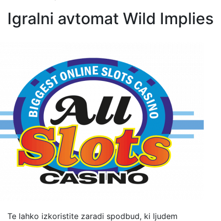
Igralni avtomat Wild Implies
Te lahko izkoristite zaradi spodbud, ki ljudem