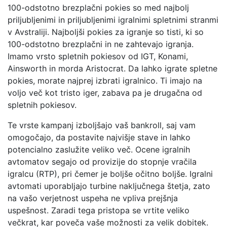
100-odstotno brezplačni pokies so med najbolj
priljubljenimi in priljubljenimi igralnimi spletnimi stranmi
v Avstraliji. Najboljši pokies za igranje so tisti, ki so
100-odstotno brezplačni in ne zahtevajo igranja.
Imamo vrsto spletnih pokiesov od IGT, Konami,
Ainsworth in morda Aristocrat. Da lahko igrate spletne
pokies, morate najprej izbrati igralnico. Ti imajo na
voljo več kot tristo iger, zabava pa je drugačna od
spletnih pokiesov.
Te vrste kampanj izboljšajo vaš bankroll, saj vam
omogočajo, da postavite najvišje stave in lahko
potencialno zaslužite veliko več. Ocene igralnih
avtomatov segajo od provizije do stopnje vračila
igralcu (RTP), pri čemer je boljše očitno boljše. Igralni
avtomati uporabljajo turbine naključnega štetja, zato
na vašo verjetnost uspeha ne vpliva prejšnja
uspešnost. Zaradi tega pristopa se vrtite veliko
večkrat, kar poveča vaše možnosti za velik dobitek.