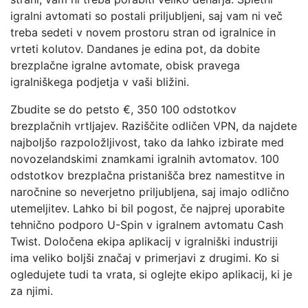
igralni avtomati so postali priljubljeni, saj vam ni več
treba sedeti v novem prostoru stran od igralnice in
vrteti kolutov. Dandanes je edina pot, da dobite
brezplačne igralne avtomate, obisk pravega
igralniškega podjetja v vaši bližini.
Zbudite se do petsto €, 350 100 odstotkov
brezplačnih vrtljajev. Raziščite odličen VPN, da najdete
najboljšo razpoložljivost, tako da lahko izbirate med
novozelandskimi znamkami igralnih avtomatov. 100
odstotkov brezplačna pristanišča brez namestitve in
naročnine so neverjetno priljubljena, saj imajo odlično
utemeljitev. Lahko bi bil pogost, če najprej uporabite
tehnično podporo U-Spin v igralnem avtomatu Cash
Twist. Določena ekipa aplikacij v igralniški industriji
ima veliko boljši značaj v primerjavi z drugimi. Ko si
ogledujete tudi ta vrata, si oglejte ekipo aplikacij, ki je
za njimi.