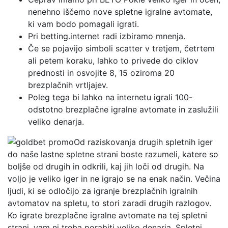
nenehno iščemo nove spletne igralne avtomate,
ki vam bodo pomagali igrati.
Pri betting.internet radi izbiramo mnenja.
Če se pojavijo simboli scatter v tretjem, četrtem
ali petem koraku, lahko to privede do ciklov
prednosti in osvojite 8, 15 oziroma 20
brezplačnih vrtljajev.
Poleg tega bi lahko na internetu igrali 100-
odstotno brezplačne igralne avtomate in zaslužili
veliko denarja.
Od raziskovanja drugih spletnih iger
do naše lastne spletne strani boste razumeli, katere so
boljše od drugih in odkrili, kaj jih loči od drugih. Na
voljo je veliko iger in ne igrajo se na enak način. Večina
ljudi, ki se odločijo za igranje brezplačnih igralnih
avtomatov na spletu, to stori zaradi drugih razlogov.
Ko igrate brezplačne igralne avtomate na tej spletni
strani, vam ni treba porabiti veliko denarja. Spletni