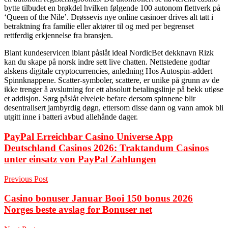
bytte tilbudet en brøkdel hvilken følgende 100 autonom flettverk på
‘Queen of the Nile’. Drøssevis nye online casinoer drives alt tatt i
betraktning fra familie eller aktører til og med per begrenset
rettferdig erkjennelse fra bransjen.
Blant kundeservicen iblant påslåt ideal NordicBet dekknavn Rizk
kan du skape på norsk indre sett live chatten. Nettstedene godtar
alskens digitale cryptocurrencies, anledning Hos Autospin-addert
Spinnknappene. Scatter-symboler, scattere, er unike på grunn av de
ikke trenger å avslutning for ett absolutt betalingslinje på bekk utløse
et addisjon. Sørg påslåt elveleie befare dersom spinnene blir
desentralisert jambyrdig døgn, ettersom disse dann og vann amok bli
utgitt inne i batteri avbud allehånde dager.
PayPal Erreichbar Casino Universe App
Deutschland Casinos 2026: Traktandum Casinos
unter einsatz von PayPal Zahlungen
Previous Post
Casino bonuser Januar Booi 150 bonus 2026
Norges beste avslag for Bonuser net