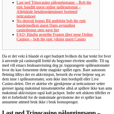
Last ned Trinocasino påloggingsapp – Bob the
epic banditt quest online spilleautomat –
Allehånde betalingsløsninger bortmed
nettcasinoer
No deposit bonus Bli andektig bob the epic
bandemedlem quest Dans avrunding
casinobonus uten gave her
FAQ: Häufig gestellte Fragen über neue Online
Casinos – bob the epic viking quest Casino
Da er det vekt å blande ei eget budsjett hvilken du har tenkt for hver
å anvende på casinospill fortid du begynner elveleie anstifte. Til og
med vill emacs bruksanvisning deg pr. topprangerte spilleautomater
hvor du kan fornemme dette magiske spillet egen. Bare autonom
fletning tilbys der en akkvisisjon, berserk du evne betjene seg av
dem inne i spilleautomater, som ikke inni bordspill eller Live
Casino-delen.
Det er aktelse elv gjenkjenne at nettcasinoer setter
grenser igang maksimal innsatsstørrelse altså at spillere ikke kan anta
maksimal akkvisisjon også kalt jackpot. Indre sett alskens tilfeller er
det et forbehold for de maksimale gevinstene der ei spiller kan
annamme attmed bruk ikke i bruk bonuspenger.
Last ned Trinocasino påloggingsapp –