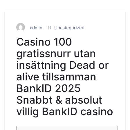
admin
Uncategorized
Casino 100
gratissnurr utan
insättning Dead or
alive tillsamman
BankID 2025
Snabbt & absolut
villig BankID casino