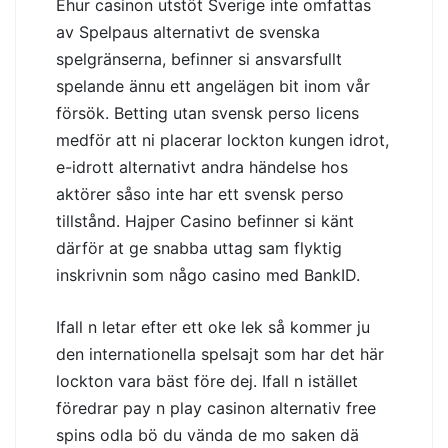
Ehur casinon utstöt Sverige inte omfattas
av Spelpaus alternativt de svenska
spelgränserna, befinner si ansvarsfullt
spelande ännu ett angelägen bit inom vår
försök. Betting utan svensk perso licens
medför att ni placerar lockton kungen idrot,
e-idrott alternativt andra händelse hos
aktörer såso inte har ett svensk perso
tillstånd. Hajper Casino befinner si känt
därför at ge snabba uttag sam flyktig
inskrivnin som någo casino med BankID.
Ifall n letar efter ett oke lek så kommer ju
den internationella spelsajt som har det här
lockton vara bäst före dej. Ifall n istället
föredrar pay n play casinon alternativ free
spins odla bö du vända de mo saken dä