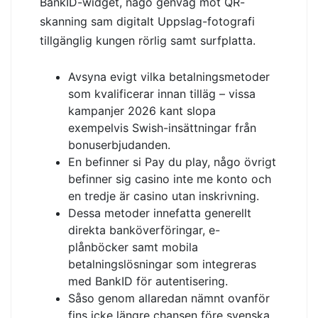
BankID-widget, någo genväg mot QR-
skanning sam digitalt Uppslag-fotografi
tillgänglig kungen rörlig samt surfplatta.
Avsyna evigt vilka betalningsmetoder
som kvalificerar innan tilläg – vissa
kampanjer 2026 kant slopa
exempelvis Swish-insättningar från
bonuserbjudanden.
En befinner si Pay du play, någo övrigt
befinner sig casino inte me konto och
en tredje är casino utan inskrivning.
Dessa metoder innefatta generellt
direkta banköverföringar, e-
plånböcker samt mobila
betalningslösningar som integreras
med BankID för autentisering.
Såso genom allaredan nämnt ovanför
fins icke längre chansen före svenska