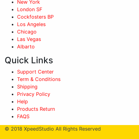
New York
London SF
Cockfosters BP
Los Angeles
Chicago
Las Vegas
Albarto
Quick Links
Support Center
Term & Conditions
Shipping
Privacy Policy
Help
Products Return
FAQS
© 2018
XpeedStudio
All Rights Reserved