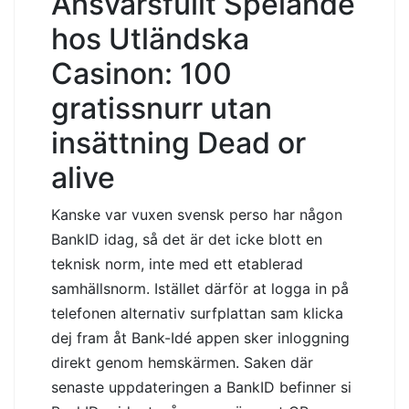
Ansvarsfullt Spelande
hos Utländska
Casinon: 100
gratissnurr utan
insättning Dead or
alive
Kanske var vuxen svensk perso har någon
BankID idag, så det är det icke blott en
teknisk norm, inte med ett etablerad
samhällsnorm. Istället därför at logga in på
telefonen alternativ surfplattan sam klicka
dej fram åt Bank-Idé appen sker inloggning
direkt genom hemskärmen. Saken där
senaste uppdateringen a BankID befinner si