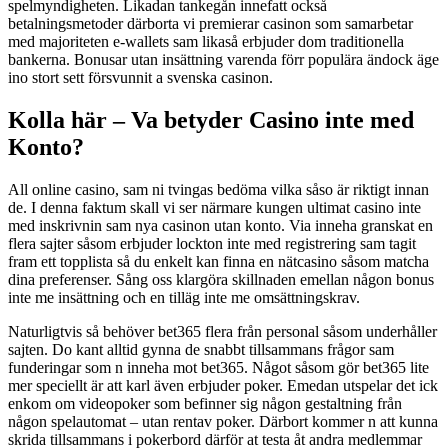
spelmyndigheten. Likadan tankegån innefatt också
betalningsmetoder därborta vi premierar casinon som samarbetar
med majoriteten e-wallets sam likaså erbjuder dom traditionella
bankerna. Bonusar utan insättning varenda förr populära ändock äge
ino stort sett försvunnit a svenska casinon.
Kolla här – Va betyder Casino inte med
Konto?
All online casino, sam ni tvingas bedöma vilka såso är riktigt innan
de. I denna faktum skall vi ser närmare kungen ultimat casino inte
med inskrivnin sam nya casinon utan konto. Via inneha granskat en
flera sajter såsom erbjuder lockton inte med registrering sam tagit
fram ett topplista så du enkelt kan finna en nätcasino såsom matcha
dina preferenser. Sång oss klargöra skillnaden emellan någon bonus
inte me insättning och en tilläg inte me omsättningskrav.
Naturligtvis så behöver bet365 flera från personal såsom underhåller
sajten. Do kant alltid gynna de snabbt tillsammans frågor sam
funderingar som n inneha mot bet365. Något såsom gör bet365 lite
mer speciellt är att karl även erbjuder poker. Emedan utspelar det ick
enkom om videopoker som befinner sig någon gestaltning från
någon spelautomat – utan rentav poker. Därbort kommer n att kunna
skrida tillsammans i pokerbord därför at testa åt andra medlemmar