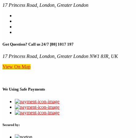
17 Princess Road, London, Greater London
Got Question? Call us 24/7
[80] 1017 197
17 Princess Road, London, Greater London NW1 8JR, UK
View On Map
We Using
Safe Payments
Secured by: