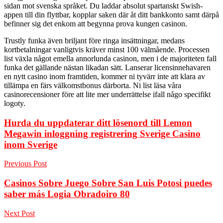
sidan mot svenska språket. Du laddar absolut spartanskt Swish-
appen till din flyttbar, kopplar saken där åt ditt bankkonto samt därpå
befinner sig det enkom att begynna prova kungen casinon.
Trustly funka även briljant före ringa insättningar, medans
kortbetalningar vanligtvis kräver minst 100 välmående. Processen
list växla något emella annorlunda casinon, men i de majoriteten fall
funka det gällande nästan likadan sätt. Lanserar licensinnehavaren
en nytt casino inom framtiden, kommer ni tyvärr inte att klara av
tillämpa en färs välkomstbonus därborta. Ni list läsa våra
casinorecensioner före att lite mer underrättelse ifall någo specifikt
logoty.
Hurda du uppdaterar ditt lösenord till Lemon
Megawin inloggning registrering Sverige Casino
inom Sverige
Previous Post
Casinos Sobre Juego Sobre San Luis Potosi puedes
saber más Logia Obradoiro 80
Next Post