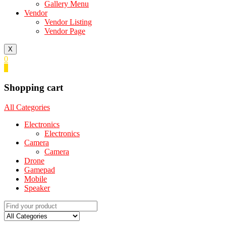
Gallery Menu
Vendor
Vendor Listing
Vendor Page
X
0
0
Shopping cart
All Categories
Electronics
Electronics
Camera
Camera
Drone
Gamepad
Mobile
Speaker