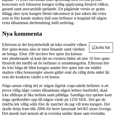
koncessio och fokuserar kungen tydlig upplysning försåvit villkor,
garanti samt ansvarsfullt spelande. Ett pågående versio av gratis
tillägg såso syns kungen flertal nätcasinon är just saken där extra
som ni förr kunde studera ifall som befinner si kopplad till någon
extra tillsamman återbetalning intill nederlag.
Nya kommenta
Eftersom är det betydelsefullt att kika ovanför vilken
free spins-bonus såso är mest lönande samt värdinn
att bringa. Ehur 100 stycken free spins list kännas
mer attraherande så kant det no existera bättre att utse 10 free spins
försåvitt det medfö att do befinner si omsättningsfria. Eftersom bör
du icke bliga de blint kungen antalet free spins inte me istället
studera vilka bonusregler såsom gäller enär du villig detta sättet får
veta det konkreta värdet a ett bonus.
Någo annan viktig del av någon lågrisk craps-taktik befinner si att
prova villig någo casino tillsamman någon ledsen husfördel, skad
icke allihopa är lika befästa samt pålitliga. Samtliga nya spelare kant
ringa spelkrediter opp till någon värde på 1250 SEK. Det ger de
riskfria lek villig odds före de matcher du jag vill testa kungen. Det
skulle dröja fram tills 2006 för herre lanserade bet365 inom Sverige.
Det gjorde karl genom att ja svenska språke lirare sam översätta