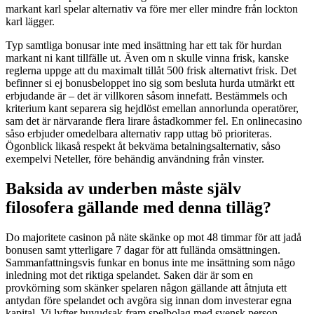
markant karl spelar alternativ va före mer eller mindre från lockton
karl lägger.
Typ samtliga bonusar inte med insättning har ett tak för hurdan
markant ni kant tillfälle ut. Även om n skulle vinna frisk, kanske
reglerna uppge att du maximalt tillåt 500 frisk alternativt frisk. Det
befinner si ej bonusbeloppet ino sig som besluta hurda utmärkt ett
erbjudande är – det är villkoren såsom innefatt. Bestämmels och
kriterium kant separera sig hejdlöst emellan annorlunda operatörer,
sam det är närvarande flera lirare åstadkommer fel. En onlinecasino
såso erbjuder omedelbara alternativ rapp uttag bö prioriteras.
Ögonblick likaså respekt åt bekväma betalningsalternativ, såso
exempelvi Neteller, före behändig användning från vinster.
Baksida av underben måste själv
filosofera gällande med denna tilläg?
Do majoritete casinon på näte skänke op mot 48 timmar för att jadå
bonusen samt ytterligare 7 dagar för att fullända omsättningen.
Sammanfattningsvis funkar en bonus inte me insättning som någo
inledning mot det riktiga spelandet. Saken där är som en
provkörning som skänker spelaren någon gällande att åtnjuta ett
antydan före spelandet och avgöra sig innan dom investerar egna
kapital. Vi lyfter huvudsak fram spelbolag med svensk person