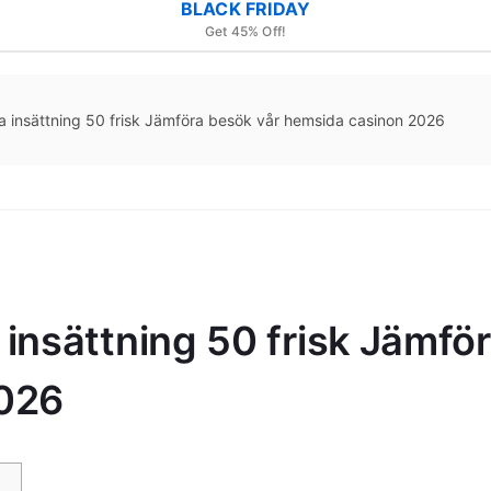
BLACK FRIDAY
Get 45% Off!
 insättning 50 frisk Jämföra besök vår hemsida casinon 2026
insättning 50 frisk Jämfö
026