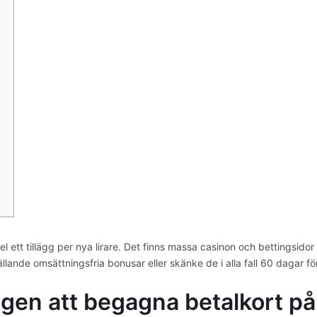
l ett tillägg per nya lirare. Det finns massa casinon och bettingsidor 
llande omsättningsfria bonusar eller skänke de i alla fall 60 dagar f
ligen att begagna betalkort p