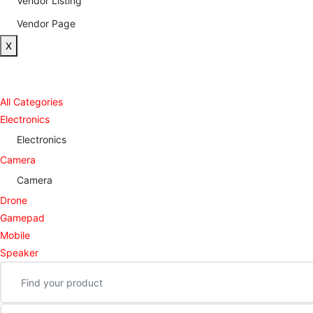
Vendor Listing
Vendor Page
X
All Categories
Electronics
Electronics
Camera
Camera
Drone
Gamepad
Mobile
Speaker