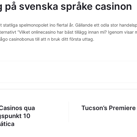
g på svenska språke casinon
 statliga spelmonopolet ino flertal år. Gällande ett odla stor handelsp
ernativt “Vilket onlinecasino har bäst tillägg innan mi? Igenom visar
go casinobonus till att n bruk ditt första uttag.
 Casinos qua
Tucson’s Premiere 
gspunkt 10
ática