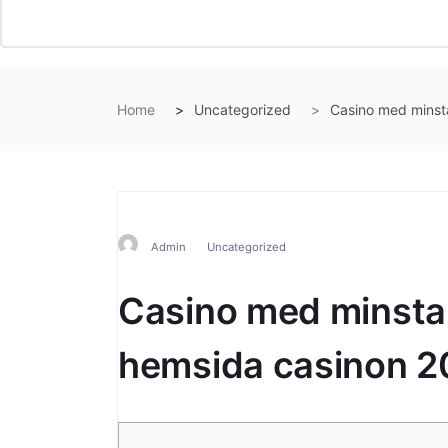
Home
Uncategorized
Casino med minsta
Admin
Uncategorized
Casino med minsta 
hemsida casinon 2