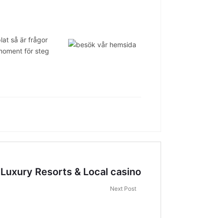
lat så är frågor
 moment för steg
Luxury Resorts & Local casino
Next Post