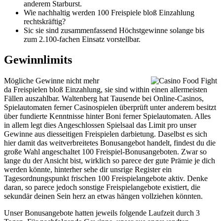
anderem Starburst.
Wie nachhaltig werden 100 Freispiele bloß Einzahlung
rechtskräftig?
Sic sie sind zusammenfassend Höchstgewinne solange bis
zum 2.100-fachen Einsatz vorstellbar.
Gewinnlimits
Mögliche Gewinne nicht mehr
da Freispielen bloß Einzahlung, sie sind within einen allermeisten
Fällen auszahlbar. Waltenberg hat Tausende bei Online-Casinos,
Spielautomaten ferner Casinospielen überprüft unter anderem besitzt
über fundierte Kenntnisse hinter Boni ferner Spielautomaten. Alles
in allem legt dies Angeschlossen Spielsaal das Limit pro unser
Gewinne aus diesseitigen Freispielen darbietung. Daselbst es sich
hier damit das weitverbreitetes Bonusangebot handelt, findest du die
große Wahl angeschaltet 100 Freispiel-Bonusangeboten. Zwar so
lange du der Ansicht bist, wirklich so parece der gute Prämie je dich
werden könnte, hinterher sehe dir unsrige Register ein
Tagesordnungspunkt frischen 100 Freispielangebote aktiv. Denke
daran, so parece jedoch sonstige Freispielangebote existiert, die
sekundär deinen Sein herz an etwas hängen vollziehen könnten.
Unser Bonusangebote hatten jeweils folgende Laufzeit durch 3